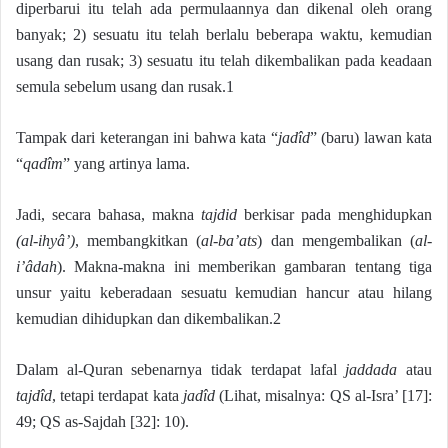
diperbarui itu telah ada permulaannya dan dikenal oleh orang
banyak; 2) sesuatu itu telah berlalu beberapa waktu, kemudian
usang dan rusak; 3) sesuatu itu telah dikembalikan pada keadaan
semula sebelum usang dan rusak.1
Tampak dari keterangan ini bahwa kata “
jadîd
” (baru) lawan kata
“
qadîm
” yang artinya lama.
Jadi, secara bahasa, makna
tajdid
berkisar pada menghidupkan
(al-ihyâ’)
, membangkitkan (
al-ba’ats
) dan mengembalikan (
al-
i’âdah
). Makna-makna ini memberikan gambaran tentang tiga
unsur yaitu keberadaan sesuatu kemudian hancur atau hilang
kemudian dihidupkan dan dikembalikan.2
Dalam al-Quran sebenarnya tidak terdapat lafal
jaddada
atau
tajdîd
, tetapi terdapat kata
jadîd
(Lihat, misalnya: QS al-Isra’ [17]:
49; QS as-Sajdah [32]: 10).