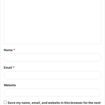
C
o
m
m
e
n
t
Name
*
*
Email
*
Website
Save my name, email, and website in this browser for the next