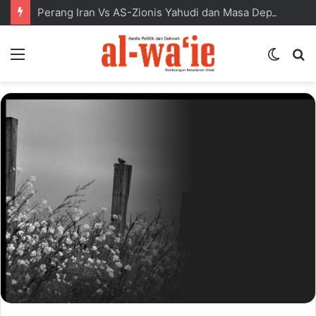
Perang Iran Vs AS-Zionis Yahudi dan Masa Depan Dunia Islam
Menu
Switc
S
skin
fo