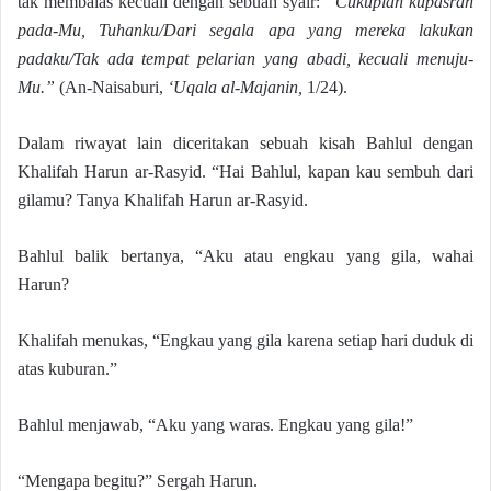
tak membalas kecuali dengan sebuah syair:
“Cukuplah kupasrah
pada-Mu, Tuhanku/Dari segala apa yang mereka lakukan
padaku/Tak ada tempat pelarian yang abadi, kecuali menuju-
Mu.”
(An-Naisaburi,
‘Uqala al-Majanin,
1/24).
Dalam riwayat lain diceritakan sebuah kisah Bahlul dengan
Khalifah Harun ar-Rasyid. “Hai Bahlul, kapan kau sembuh dari
gilamu? Tanya Khalifah Harun ar-Rasyid.
Bahlul balik bertanya, “Aku atau engkau yang gila, wahai
Harun?
Khalifah menukas, “Engkau yang gila karena setiap hari duduk di
atas kuburan.”
Bahlul menjawab, “Aku yang waras. Engkau yang gila!”
“Mengapa begitu?” Sergah Harun.