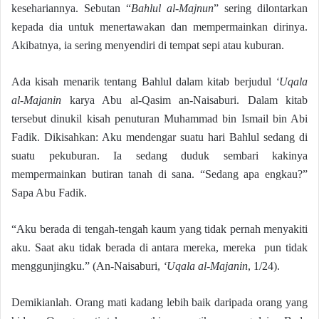
kesehariannya. Sebutan “
Bahlul al-Majnun
” sering dilontarkan
kepada dia untuk menertawakan dan mempermainkan dirinya.
Akibatnya, ia sering menyendiri di tempat sepi atau kuburan.
Ada kisah menarik tentang Bahlul dalam kitab berjudul
‘Uqala
al-Majanin
karya Abu al-Qasim an-Naisaburi. Dalam kitab
tersebut dinukil kisah penuturan Muhammad bin Ismail bin Abi
Fadik. Dikisahkan: Aku mendengar suatu hari Bahlul sedang di
suatu pekuburan. Ia sedang duduk sembari kakinya
mempermainkan butiran tanah di sana. “Sedang apa engkau?”
Sapa Abu Fadik.
“Aku berada di tengah-tengah kaum yang tidak pernah menyakiti
aku. Saat aku tidak berada di antara mereka, mereka pun tidak
menggunjingku.” (An-Naisaburi,
‘Uqala al-Majanin
, 1/24).
Demikianlah. Orang mati kadang lebih baik daripada orang yang