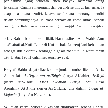
perilakunya yang terkesan aneh banyak membuat orang
terkesima. Caranya merenung dan berpikir sering di luar nalar. Ia
acap bisa bicara sendiri, ketawa sendiri atau menangis sendiri
dalam perenungannya. Ia biasa berpakaian kotor, kumal seperti
orang gila. Itulah sebabnya ia sering dipanggil
al-majnun
(si gila).
Jelas, Bahlul bukan tokoh fiktif. Nama aslinya Abu Wahb Amr
as-Shairafi al-Kufi. Lahir di Kufah, Irak. Ia menjalani kehidupan
sebagai sufi eksentrik sehingga digelari “bahlul”. Ia wafat tahun
197 H atau 190 H dalam sebagian riwayat.
Biografi Bahlul dapat dilacak di sejumlah sumber literatur Arab.
Antara lain
Al-Bayan wa at-Tabyin
(karya Al-Jahiz),
Ar-Rijal
(karya Ath-Thusi),
Lisan al-Mizan
(karya Ibnu Hajar
Asqalani),
Al-A’lam
(karya Az-Zirkili), juga dalam ‘
Uqala al-
Majanin
(karya An-Naisaburi).
Sejumlah karya berbentuk kasidah dinisbatkan kepada Bahlul