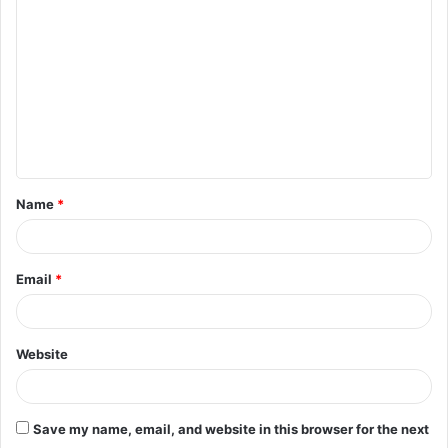
o
m
m
e
n
t
Name
*
*
Email
*
Website
Save my name, email, and website in this browser for the next