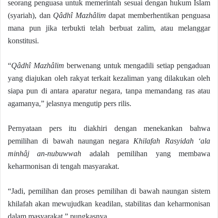
seorang penguasa untuk memerintah sesuai dengan hukum Islam
(syariah), dan
Qâdhî Mazhâlim
dapat memberhentikan penguasa
mana pun jika terbukti telah berbuat zalim, atau melanggar
konstitusi.
“
Qâdhî Mazhâlim
berwenang untuk mengadili setiap pengaduan
yang diajukan oleh rakyat terkait kezaliman yang dilakukan oleh
siapa pun di antara aparatur negara, tanpa memandang ras atau
agamanya,” jelasnya mengutip pers rilis.
Pernyataan pers itu diakhiri dengan menekankan bahwa
pemilihan di bawah naungan negara
Khilafah Rasyidah ‘ala
minhâj an-nubuwwah
adalah pemilihan yang membawa
keharmonisan di tengah masyarakat.
“Jadi, pemilihan dan proses pemilihan di bawah naungan sistem
khilafah akan mewujudkan keadilan, stabilitas dan keharmonisan
dalam masyarakat,” pungkasnya.