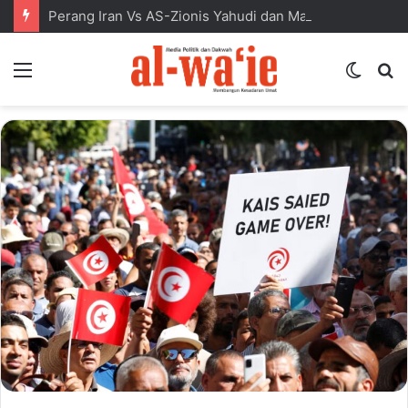
Perang Iran Vs AS-Zionis Yahudi dan Masa Depan Dunia Islam
Menu
Switc
S
skin
fo