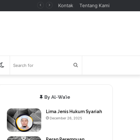
Kontak
Tentang Kami
debar
Switch
Search
skin
for
By Al-Wa’ie
Lima Jenis Hukum Syariah
December 26, 2025
Peran Perempuan