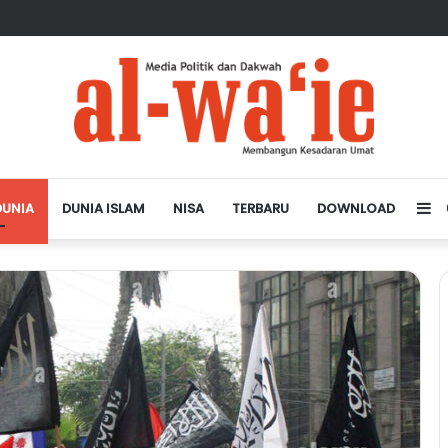
sa Depan Dunia Islam
DUNIA
DUNIA ISLAM
NISA
TERBARU
DOWNLOAD
Si