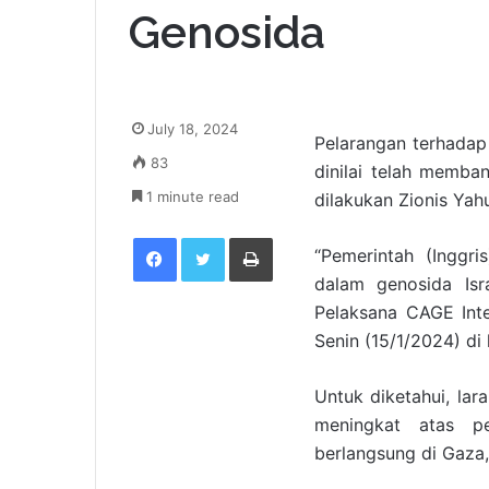
Genosida
July 18, 2024
Pelarangan terhadap 
83
dinilai telah memb
1 minute read
dilakukan Zionis Yah
Facebook
Twitter
Print
“Pemerintah (Inggr
dalam genosida Isr
Pelaksana CAGE Inter
Senin (15/1/2024) di
Untuk diketahui, lar
meningkat atas p
berlangsung di Gaza,