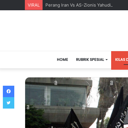
VIRAL
Perang Iran Vs AS-Zionis Yahudi dan Ma
HOME
RUBRIK SPESIAL
KILAS 
Facebook
Twitter