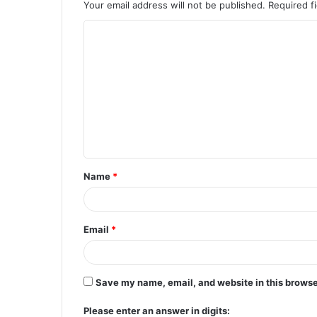
Your email address will not be published.
Required f
C
o
m
m
e
n
t
Name
*
*
Email
*
Save my name, email, and website in this browse
Please enter an answer in digits: