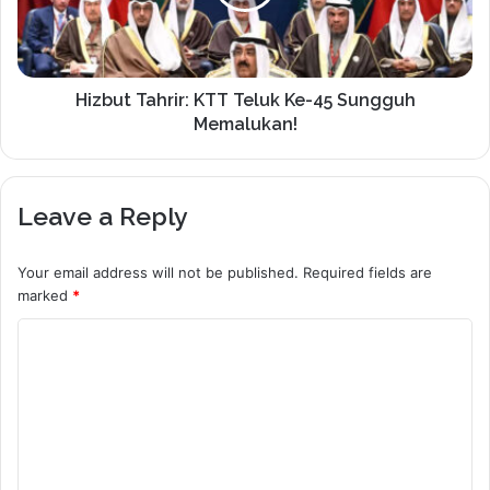
Hizbut Tahrir: KTT Teluk Ke-45 Sungguh
Memalukan!
Leave a Reply
Your email address will not be published.
Required fields are
marked
*
C
o
m
m
e