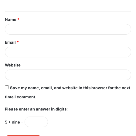
n
t
Name
*
*
Email
*
Website
Save my name, email, and website in this browser for the next
time I comment.
Please enter an answer in digits:
5 + nine =