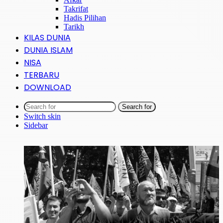
Takrifat
Hadis Pilihan
Tarikh
KILAS DUNIA
DUNIA ISLAM
NISA
TERBARU
DOWNLOAD
Search for
Switch skin
Sidebar