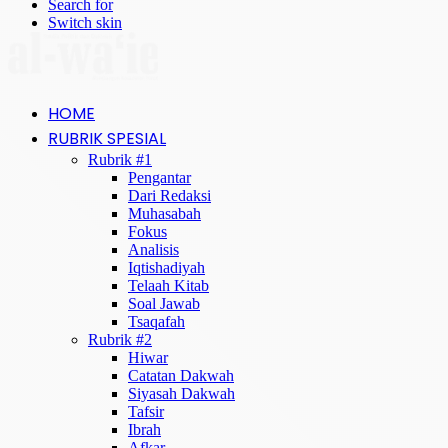
Search for
Switch skin
HOME
RUBRIK SPESIAL
Rubrik #1
Pengantar
Dari Redaksi
Muhasabah
Fokus
Analisis
Iqtishadiyah
Telaah Kitab
Soal Jawab
Tsaqafah
Rubrik #2
Hiwar
Catatan Dakwah
Siyasah Dakwah
Tafsir
Ibrah
Afkar