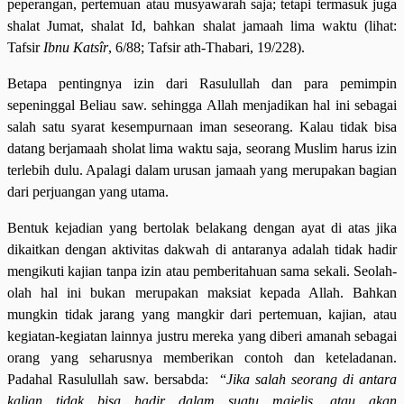
peperangan, pertemuan atau musyawarah saja; tetapi termasuk juga
shalat Jumat, shalat Id, bahkan shalat jamaah lima waktu (lihat:
Tafsir
Ibnu Katsîr
, 6/88; Tafsir ath-Thabari, 19/228).
Betapa pentingnya izin dari Rasulullah dan para pemimpin
sepeninggal Beliau saw. sehingga Allah menjadikan hal ini sebagai
salah satu syarat kesempurnaan iman seseorang. Kalau tidak bisa
datang berjamaah sholat lima waktu saja, seorang Muslim harus izin
terlebih dulu. Apalagi dalam urusan jamaah yang merupakan bagian
dari perjuangan yang utama.
Bentuk kejadian yang bertolak belakang dengan ayat di atas jika
dikaitkan dengan aktivitas dakwah di antaranya adalah tidak hadir
mengikuti kajian tanpa izin atau pemberitahuan sama sekali. Seolah-
olah hal ini bukan merupakan maksiat kepada Allah. Bahkan
mungkin tidak jarang yang mangkir dari pertemuan, kajian, atau
kegiatan-kegiatan lainnya justru mereka yang diberi amanah sebagai
orang yang seharusnya memberikan contoh dan keteladanan.
Padahal Rasulullah saw. bersabda: “
Jika salah seorang di antara
kalian tidak bisa hadir dalam suatu majelis, atau akan