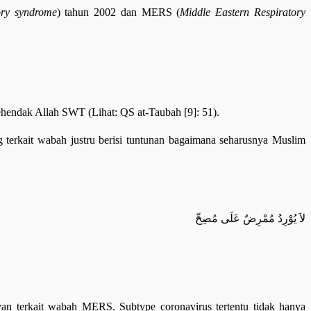
tory syndrome
) tahun 2002 dan MERS (
Middle Eastern Respiratory
ehendak Allah SWT (Lihat: QS at-Taubah [9]: 51).
ng terkait wabah justru berisi tuntunan bagaimana seharusnya Muslim
لاَ يُوْرِدُ مُمْرِضٌ عَلَى مُصِحِّ
an terkait wabah MERS. Subtype coronavirus tertentu tidak hanya