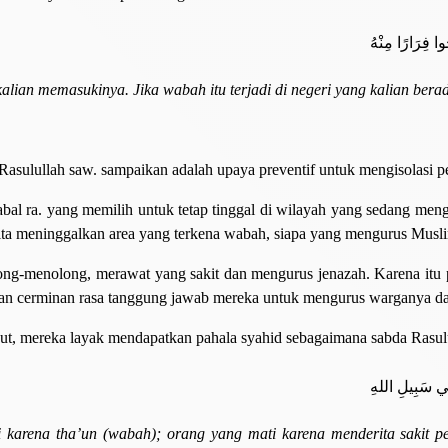
ُوا فِرَارًا مِنْهُ
alian memasukinya. Jika wabah itu terjadi di negeri yang kalian bera
Rasulullah saw. sampaikan adalah upaya preventif untuk mengisolasi p
bal ra. yang memilih untuk tetap tinggal di wilayah yang sedang men
 kita meninggalkan area yang terkena wabah, siapa yang mengurus Musl
tolong-menolong, merawat yang sakit dan mengurus jenazah. Karena it
n cerminan rasa tanggung jawab mereka untuk mengurus warganya da
t, mereka layak mendapatkan pahala syahid sebagaimana sabda Rasulu
ِي سَبِيلِ اللهِ
 karena tha’un (wabah); orang yang mati karena menderita sakit p