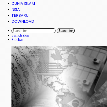
DUNIA ISLAM
NISA
TERBARU
DOWNLOAD
Search for
Switch skin
Sidebar