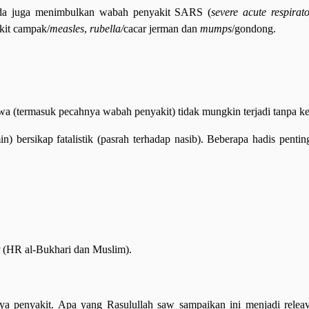
beda juga menimbulkan wabah penyakit SARS (
severe acute respira
kit campak/
measles
,
rubella/
cacar jerman dan
mumps
/gondong.
wa (termasuk pecahnya wabah penyakit) tidak mungkin terjadi tanpa k
) bersikap fatalistik (pasrah terhadap nasib). Beberapa hadis penti
t
(HR al-Bukhari dan Muslim).
a penyakit. Apa yang Rasulullah saw sampaikan ini menjadi releav