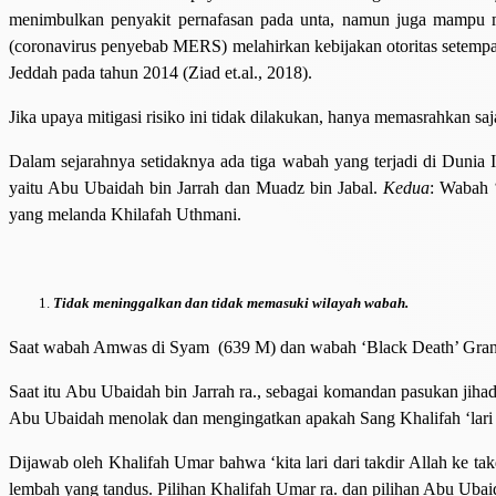
menimbulkan penyakit pernafasan pada unta, namun juga mampu m
(coronavirus penyebab MERS) melahirkan kebijakan otoritas setempa
Jeddah pada tahun 2014 (Ziad et.al., 2018).
Jika upaya mitigasi risiko ini tidak dilakukan, hanya memasrahkan 
Dalam sejarahnya setidaknya ada tiga wabah yang terjadi di Dunia 
yaitu Abu Ubaidah bin Jarrah dan Muadz bin Jabal.
Kedua
: Wabah 
yang melanda Khilafah Uthmani.
Tidak meninggalkan dan tidak memasuki wilayah wabah.
Saat wabah Amwas di Syam (639 M) dan wabah ‘Black Death’ Granada
Saat itu Abu Ubaidah bin Jarrah ra., sebagai komandan pasukan ji
Abu Ubaidah menolak dan mengingatkan apakah Sang Khalifah ‘lari d
Dijawab oleh Khalifah Umar bahwa ‘kita lari dari takdir Allah ke 
lembah yang tandus. Pilihan Khalifah Umar ra. dan pilihan Abu Ubai