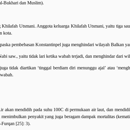
l-Bukhari dan Muslim).
g Khilafah Utsmani. Anggota keluarga Khilafah Utsmani, yaitu tiga sa
n kota.
 paska pembebasan Konstantinpel juga menghindari wilayah Balkan y
abi saw., yaitu tidak lari ketika wabah terjadi, dan menghindar dari 
uga tidak diartikan ‘tinggal berdiam diri menunggu ajal’ atau ‘men
k wabah.
 Air akan mendidih pada suhu 100C di permukaan air laut, dan mendidi
menimbulkan penyakit yang juga beragam dampak mortalitas (kematian) 
l-Furqan [25]: 3).