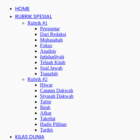
HOME
RUBRIK SPESIAL
Rubrik #1
Pengantar
Dari Redaksi
Muhasabah
Fokus
Analisis
Iqtishadiyah
Telaah Kitab
Soal Jawab
Tsaqafah
Rubrik #2
Hiwar
Catatan Dakwah
Siyasah Dakwah
Tafsir
Ibrah
Afkar
Takrifat
Hadis Pilihan
Tarikh
KILAS DUNIA