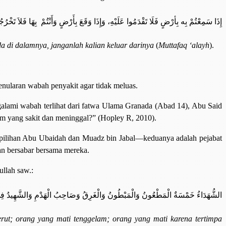
إِذَا سَمِعْتُمْ بِه بِأرْضٍ فَلَا تَقْدَمُوا عَلَيْهِ، وَإِذَا وَقَعَ بِأَرْضٍ وَأَنْتُمْ بِهَا فَلاَ تَخْرُج
da di dalamnya, janganlah kalian keluar darinya
(
Muttafaq ‘alayh
).
enularan wabah penyakit agar tidak meluas.
galami wabah terlihat dari fatwa Ulama Granada (Abad 14), Abu Said
im yang sakit dan meninggal?” (Hopley R, 2010).
u pilihan Abu Ubaidah dan Muadz bin Jabal—keduanya adalah pejabat
n bersabar bersama mereka.
llah saw.:
الشُّهَدَاءُ خَمْسَةٌ الْمَطْعُونُ وَالْمَبْطُونُ وَالْغَرِقُ وَصَاحِبُ الْهَدْمِ وَالشَّهِيدُ ف
erut; orang yang mati tenggelam; orang yang mati karena tertimpa