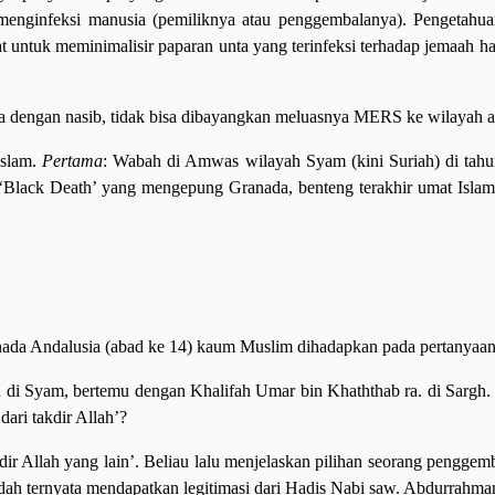
enginfeksi manusia (pemiliknya atau penggembalanya). Pengetahu
t untuk meminimalisir paparan unta yang terinfeksi terhadap jemaah
saja dengan nasib, tidak bisa dibayangkan meluasnya MERS ke wilayah 
Islam.
Pertama
: Wabah di Amwas wilayah Syam (kini Suriah) di tah
‘Black Death’ yang mengepung Granada, benteng terakhir umat Isla
 Andalusia (abad ke 14) kaum Muslim dihadapkan pada pertanyaan, “A
had di Syam, bertemu dengan Khalifah Umar bin Khaththab ra. di Sarg
ari takdir Allah’?
takdir Allah yang lain’. Beliau lalu menjelaskan pilihan seorang pen
dah ternyata mendapatkan legitimasi dari Hadis Nabi saw. Abdurrahma