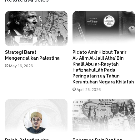
Strategi Barat
Pidato Amir Hizbut Tahrir
Mengendalikan Palestina
Al-‘Alim Al-Jalil Atha’ Bin
Khalil Abu ar-Rasytah
May 16, 2026
HafizhahulLâh Pada
Peringatan 105 Tahun
Keruntuhan Negara Khilafah
April 25, 2026