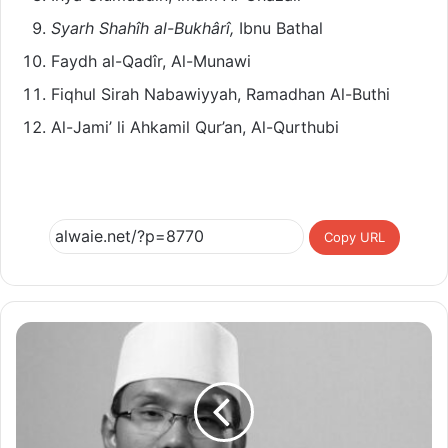
Syarh Shahîh al-Bukhârî,
Ibnu Bathal
Faydh al-Qadîr, Al-Munawi
Fiqhul Sirah Nabawiyyah, Ramadhan Al-Buthi
Al-Jami’ li Ahkamil Qur’an, Al-Qurthubi
Copy URL