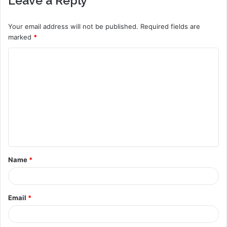
Leave a Reply
Your email address will not be published.
Required fields are
marked
*
C
o
m
m
e
n
t
Name
*
*
Email
*