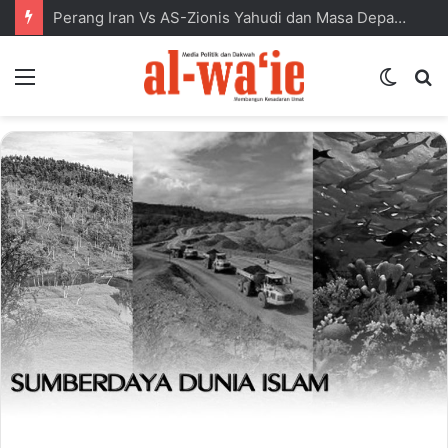
Perang Iran Vs AS-Zionis Yahudi dan Masa Depan Dunia Islam
Menu
Switc
S
skin
fo