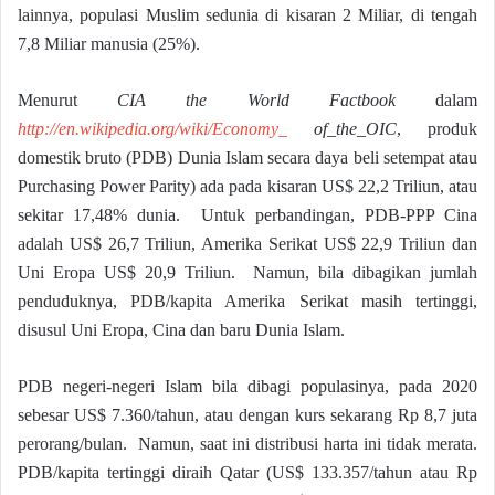
lainnya, populasi Muslim sedunia di kisaran 2 Miliar, di tengah
7,8 Miliar manusia (25%).
Menurut
CIA the World Factbook
dalam
http://en.wikipedia.org/wiki/Economy_
of_the_OIC
, produk
domestik bruto (PDB) Dunia Islam secara daya beli setempat atau
Purchasing Power Parity) ada pada kisaran US$ 22,2 Triliun, atau
sekitar 17,48% dunia. Untuk perbandingan, PDB-PPP Cina
adalah US$ 26,7 Triliun, Amerika Serikat US$ 22,9 Triliun dan
Uni Eropa US$ 20,9 Triliun. Namun, bila dibagikan jumlah
penduduknya, PDB/kapita Amerika Serikat masih tertinggi,
disusul Uni Eropa, Cina dan baru Dunia Islam.
PDB negeri-negeri Islam bila dibagi populasinya, pada 2020
sebesar US$ 7.360/tahun, atau dengan kurs sekarang Rp 8,7 juta
perorang/bulan. Namun, saat ini distribusi harta ini tidak merata.
PDB/kapita tertinggi diraih Qatar (US$ 133.357/tahun atau Rp