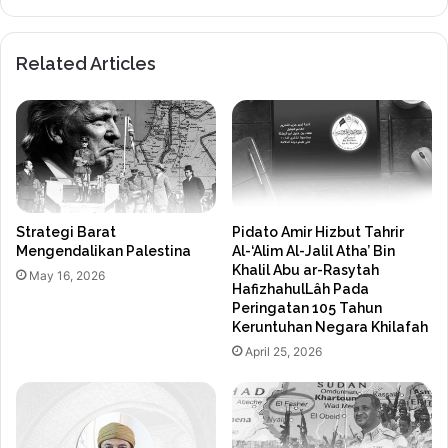
Related Articles
Strategi Barat
Pidato Amir Hizbut Tahrir
Mengendalikan Palestina
Al-‘Alim Al-Jalil Atha’ Bin
Khalil Abu ar-Rasytah
May 16, 2026
HafizhahulLâh Pada
Peringatan 105 Tahun
Keruntuhan Negara Khilafah
April 25, 2026