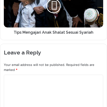
Tips Mengajari Anak Shalat Sesuai Syariah
Leave a Reply
Your email address will not be published.
Required fields are
marked
*
C
o
m
m