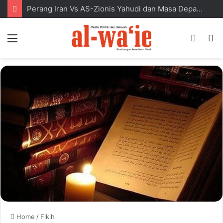
Perang Iran Vs AS-Zionis Yahudi dan Masa Depan Dunia Islam
Menu
Switc
S
skin
fo
Home
/
Fikih