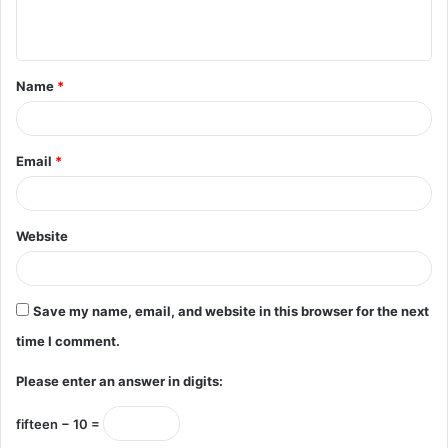
e
n
t
Name
*
*
Email
*
Website
Save my name, email, and website in this browser for the next
time I comment.
Please enter an answer in digits:
fifteen − 10 =