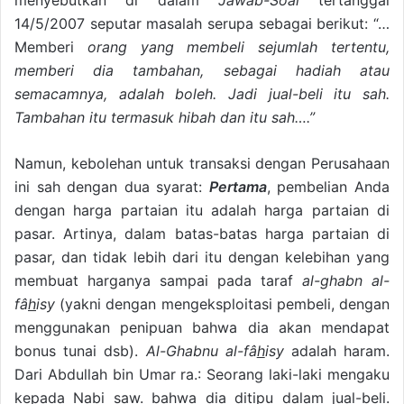
menyebutkan di dalam
Jawab-Soal
tertanggal
14/5/2007 seputar masalah serupa sebagai berikut: “…
Memberi
orang yang membeli sejumlah tertentu,
memberi dia tambahan, sebagai hadiah atau
semacamnya, adalah boleh. Jadi jual-beli itu sah.
Tambahan itu termasuk hibah dan itu sah….”
Namun, kebolehan untuk transaksi dengan Perusahaan
ini sah dengan dua syarat:
Pertama
, pembelian Anda
dengan harga partaian itu adalah harga partaian di
pasar. Artinya, dalam batas-batas harga partaian di
pasar, dan tidak lebih dari itu dengan kelebihan yang
membuat harganya sampai pada taraf
al-ghabn al-
fâ
h
isy
(yakni dengan mengeksploitasi pembeli, dengan
menggunakan penipuan bahwa dia akan mendapat
bonus tunai dsb).
Al-Ghabnu al-fâ
h
isy
adalah haram.
Dari Abdullah bin Umar ra.: Seorang laki-laki mengaku
kepada Nabi saw. bahwa dia ditipu dalam jual-beli.