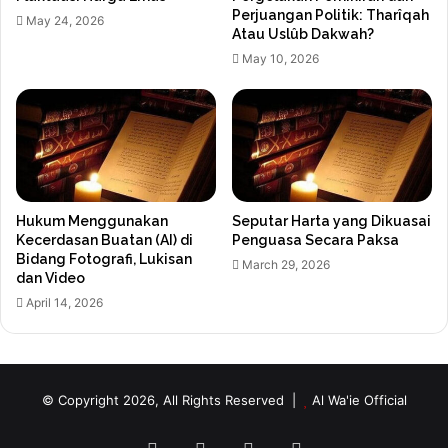
Perjuangan Politik: Tharîqah
May 24, 2026
Atau Uslûb Dakwah?
May 10, 2026
Hukum Menggunakan
Seputar Harta yang Dikuasai
Kecerdasan Buatan (AI) di
Penguasa Secara Paksa
Bidang Fotografi, Lukisan
March 29, 2026
dan Video
April 14, 2026
© Copyright 2026, All Rights Reserved |
Al Wa'ie Official