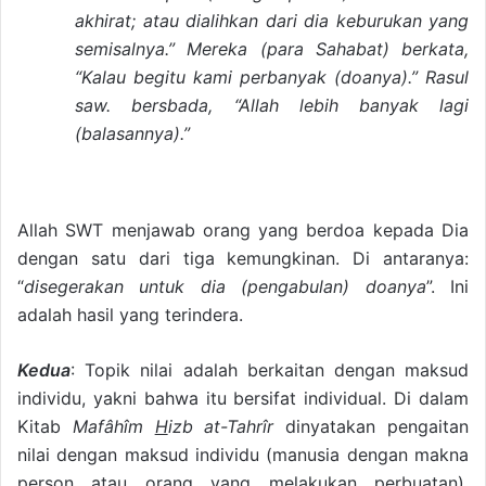
akhirat; atau dialihkan dari dia keburukan yang
semisalnya.” Mereka (para Sahabat) berkata,
“Kalau begitu kami perbanyak (doanya).” Rasul
saw. bersbada, “Allah lebih banyak lagi
(balasannya).”
Allah SWT menjawab orang yang berdoa kepada Dia
dengan satu dari tiga kemungkinan. Di antaranya:
“
disegerakan untuk dia (pengabulan) doanya
”. Ini
adalah hasil yang terindera.
Kedua
: Topik nilai adalah berkaitan dengan maksud
individu, yakni bahwa itu bersifat individual. Di dalam
Kitab
Mafâhîm
H
izb at-Tahrîr
dinyatakan pengaitan
nilai dengan maksud individu (manusia dengan makna
person atau orang yang melakukan perbuatan).