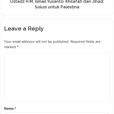
Ustadz H.M. Ismail Yusanto: Khilafah dan Jihad:
Solusi untuk Palestina
Leave a Reply
Your email address will not be published.
Required fields are
marked
*
C
o
m
m
e
n
t
Name
*
*