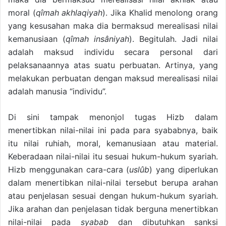
moral (
qîmah akhlaqiyah
). Jika Khalid menolong orang
yang kesusahan maka dia bermaksud merealisasi nilai
kemanusiaan (
qîmah insâniyah
). Begitulah. Jadi nilai
adalah maksud individu secara personal dari
pelaksanaannya atas suatu perbuatan. Artinya, yang
melakukan perbuatan dengan maksud merealisasi nilai
adalah manusia “individu”.
Di sini tampak menonjol tugas Hizb dalam
menertibkan nilai-nilai ini pada para syababnya, baik
itu nilai ruhiah, moral, kemanusiaan atau material.
Keberadaan nilai-nilai itu sesuai hukum-hukum syariah.
Hizb menggunakan cara-cara (
uslûb
) yang diperlukan
dalam menertibkan nilai-nilai tersebut berupa arahan
atau penjelasan sesuai dengan hukum-hukum syariah.
Jika arahan dan penjelasan tidak berguna menertibkan
nilai-nilai pada
syabab
dan dibutuhkan sanksi