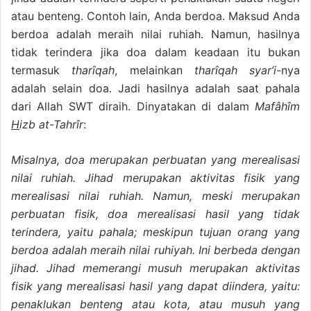
atau benteng. Contoh lain, Anda berdoa. Maksud Anda
berdoa adalah meraih nilai ruhiah. Namun, hasilnya
tidak terindera jika doa dalam keadaan itu bukan
termasuk
tharîqah
, melainkan
tharîqah
syar’i
-nya
adalah selain doa. Jadi hasilnya adalah saat pahala
dari Allah SWT diraih. Dinyatakan di dalam
Mafâhîm
H
izb at-Tahrîr
:
Misalnya, doa merupakan perbuatan yang merealisasi
nilai ruhiah. Jihad merupakan aktivitas fisik yang
merealisasi nilai ruhiah. Namun, meski merupakan
perbuatan fisik, doa merealisasi hasil yang tidak
terindera, yaitu pahala; meskipun tujuan orang yang
berdoa adalah meraih nilai ruhiyah. Ini berbeda dengan
jihad. Jihad memerangi musuh merupakan aktivitas
fisik yang merealisasi hasil yang dapat diindera, yaitu:
penaklukan benteng atau kota, atau musuh yang