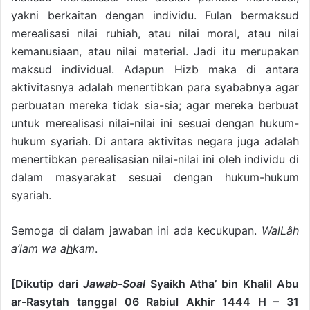
yakni berkaitan dengan individu. Fulan bermaksud
merealisasi nilai ruhiah, atau nilai moral, atau nilai
kemanusiaan, atau nilai material. Jadi itu merupakan
maksud individual. Adapun Hizb maka di antara
aktivitasnya adalah menertibkan para syababnya agar
perbuatan mereka tidak sia-sia; agar mereka berbuat
untuk merealisasi nilai-nilai ini sesuai dengan hukum-
hukum syariah. Di antara aktivitas negara juga adalah
menertibkan pe­realisasian nilai-nilai ini oleh individu di
dalam masyarakat sesuai dengan hukum-hukum
syariah.
Semoga di dalam jawaban ini ada kecukupan.
WalLâh
a’lam wa a
h
kam
.
[Dikutip dari
Jawab-Soal
Syaikh Atha’ bin Khalil Abu
ar-Rasytah tanggal 06 Rabiul Akhir 1444 H – 31