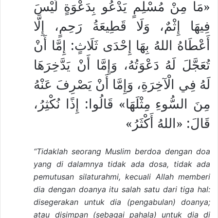
«مَا مِنْ مُسْلِمٍ يَدْعُو بِدَعْوَةٍ لَيْسَ
فِيهَا إِثْمٌ، وَلَا قَطِيعَةُ رَحِمٍ، إِلَّا
أَعْطَاهُ اللهُ بِهَا إِحْدَى ثَلَاثٍ: إِمَّا أَنْ
تُعَجَّلَ لَهُ دَعْوَتُهُ، وَإِمَّا أَنْ يَدَّخِرَهَا
لَهُ فِي الْآخِرَةِ، وَإِمَّا أَنْ يَصْرِفَ عَنْهُ
مِنَ السُّوءِ مِثْلَهَا» قَالُوا: إِذًا نُكْثِرُ،
قَالَ: «اللهُ أَكْثَرُ»
“Tidaklah seorang Muslim berdoa dengan doa
yang di dalamnya tidak ada dosa, tidak ada
pemutusan silaturahmi, kecuali Allah memberi
dia dengan doanya itu salah satu dari tiga hal:
disegerakan untuk dia (pengabulan) doanya;
atau disimpan (sebagai pahala) untuk dia di