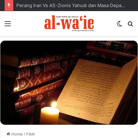
Perang Iran Vs AS-Zionis Yahudi dan Masa Depan Dunia Islam
Menu
Switc
S
skin
fo
Home
/
Fikih