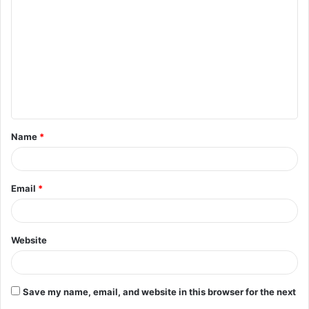
o
m
m
e
n
t
Name
*
*
Email
*
Website
Save my name, email, and website in this browser for the next