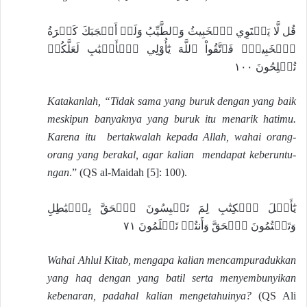
قُل لَّا يَسۡتَوِي ٱلۡخَبِيثُ وَٱلطَّيِّبُ وَلَوۡ أَعۡجَبَكَ كَثۡرَةُ
ٱلۡخَبِيثِۚ فَٱتَّقُواْ ٱللَّهَ يَٰٓأُوْلِي ٱلۡأَلۡبَٰبِ لَعَلَّكُمۡ
تُفۡلِحُونَ ١٠٠
Katakanlah, “Tidak sama yang buruk dengan yang baik
meskipun banyaknya yang buruk itu menarik hatimu.
Karena itu bertakwalah kepada Allah, wahai orang-
orang yang berakal, agar kalian mendapat keberuntu-
ngan
.” (QS al-Maidah [5]: 100).
يَٰٓأَهۡلَ ٱلۡكِتَٰبِ لِمَ تَلۡبِسُونَ ٱلۡحَقَّ بِٱلۡبَٰطِلِ
وَتَكۡتُمُونَ ٱلۡحَقَّ وَأَنتُمۡ تَعۡلَمُونَ ٧١
Wahai Ahlul Kitab, mengapa kalian mencampuradukkan
yang haq dengan yang batil serta menyembunyikan
kebenaran, padahal kalian mengetahuinya?
(QS Ali