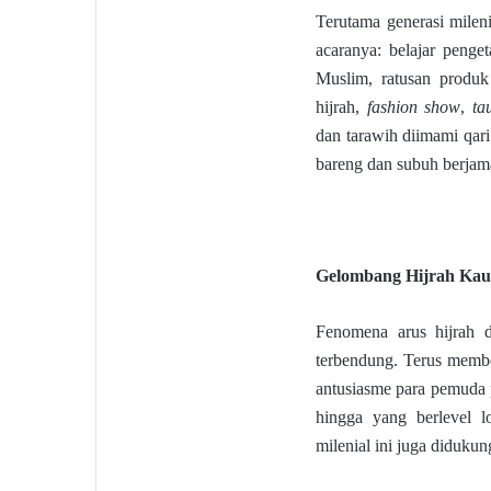
Terutama generasi mileni
acaranya: belajar peng
Muslim, ratusan produk
hijrah,
fashion show
,
ta
dan tarawih diimami qari 
bareng dan subuh berjam
Gelombang Hijrah Kau
Fenomena arus hijrah d
terbendung. Terus membe
antusiasme para pemuda p
hingga yang berlevel l
milenial ini juga diduku