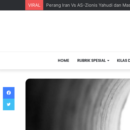
VIRAL
Perang Iran Vs AS-Zionis Yahudi dan Ma
HOME
RUBRIK SPESIAL
KILAS 
Facebook
Twitter