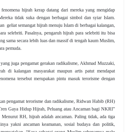
p fenomena hijrah kerap datang dari mereka yang mengidap
Mereka tidak suka dengan berbagai simbol dan syiar Islam.
n geliat semangat hijrah menuju Islam di berbagai kalangan,
a selebriti. Pasalnya, pengaruh hijrah para selebriti itu bisa
ng sama secara lebih luas dan massif di tengah kaum Muslim,
ara pemuda.
 yang juga pengamat gerakan radikalisme, Akhmad Muzzaki,
rah di kalangan masyarakat maupun artis patut mendapat
nomena tersebut merupakan pintu masuk terorisme dengan
rkan pengamat terorisme dan radikalisme, Ridwan Habib (RH)
 “Tren Gaya Hidup Hijrah, Peluang atau Ancaman bagi NKRI”
. Menurut RH, hijrah adalah ancaman. Paling tidak, ada tiga
nya yakni ancaman keamanan, sosial budaya dan politik,
menyatakan, “Saya sebagai orang Muslim sebenarnya malu