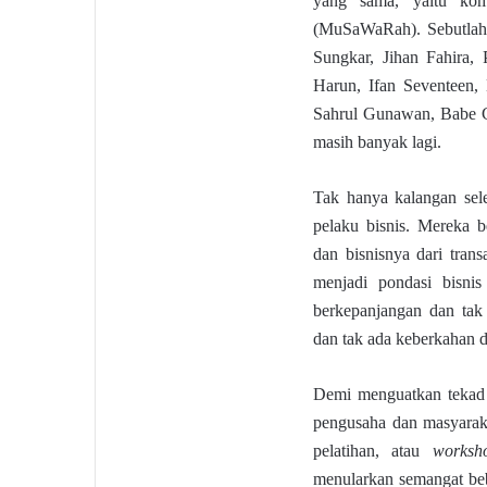
yang sama, yaitu ko
(MuSaWaRah). Sebutlah s
Sungkar, Jihan Fahira,
Harun, Ifan Seventeen,
Sahrul Gunawan, Babe C
masih banyak lagi.
Tak hanya kalangan sel
pelaku bisnis. Mereka 
dan bisnisnya dari trans
menjadi pondasi bisni
berkepanjangan dan tak
dan tak ada keberkahan d
Demi menguatkan tekad 
pengusaha dan masyaraka
pelatihan, atau
worksh
menularkan semangat beb