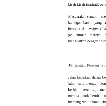
kisah-kisah inspiratif pa
Masyarakat semakin mele
kalangan bankir yang s
bertobat dan
resign
seba
jadi ‘rumah’ mereka u
menguatkan dengan sesam
Tantangan Fenomena H
Jalan kebaikan dalam be
jalan yang menguji ko
berhijrah tentu saja m
mereka untuk berubah me
memang dibutuhkan keber