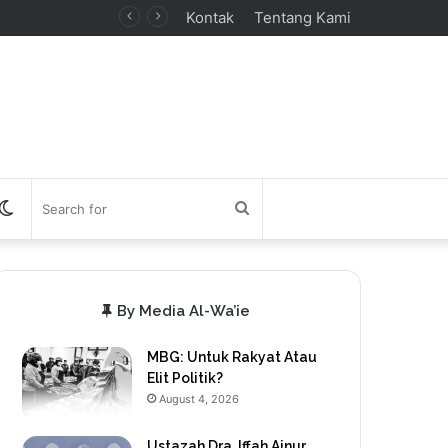
Kontak
Tentang Kami
debar
Switch
Search
skin
for
By Media Al-Wa’ie
MBG: Untuk Rakyat Atau
Elit Politik?
August 4, 2026
Ustazah Dra. Iffah Ainur