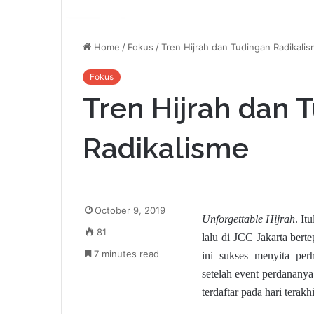
Home
/
Fokus
/
Tren Hijrah dan Tudingan Radikali
Fokus
Tren Hijrah dan 
Radikalisme
October 9, 2019
U
nforgettable Hijrah
. It
81
lalu di JCC Jakarta ber
7 minutes read
ini sukses menyita per
setelah event perdananya
terdaftar pada hari terak