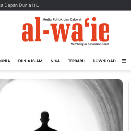
sa Depan Dunia Islam
DUNIA
DUNIA ISLAM
NISA
TERBARU
DOWNLOAD
Si