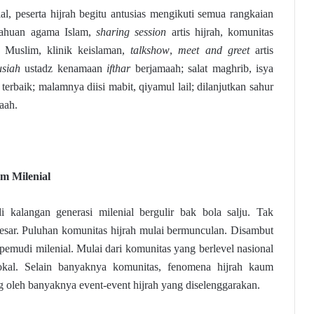
al, peserta hijrah begitu antusias mengikuti semua rangkaian
etahuan agama Islam,
sharing
session
artis hijrah, komunitas
 Muslim, klinik keislaman,
talkshow
,
meet and greet
artis
usiah
ustadz kenamaan
ifthar
berjamaah; salat maghrib, isya
terbaik; malamnya diisi mabit, qiyamul lail; dilanjutkan sahur
aah.
m Milenial
i kalangan generasi milenial bergulir bak bola salju. Tak
sar. Puluhan komunitas hijrah mulai bermunculan. Disambut
emudi milenial. Mulai dari komunitas yang berlevel nasional
okal. Selain banyaknya komunitas, fenomena hijrah kaum
ng oleh banyaknya event-event hijrah yang diselenggarakan.