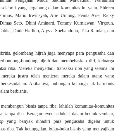
munitas Pengajian Muda Sakinah Mawaddah Warahmah
elebriti yang tergabung dalam komunitas ini yaitu, Shireen
 Primus, Mario Irwinsyah, Arie Untung, Fenita Arie, Ricky
 Dimas Seto, Dhini Aminarti, Tommy Kurniawan, Virgoun,
abita, Dude Harlino, Alyssa Soebandono, Tika Ramlan, dan
ebritis, gelombang hijrah juga menyapa para pengusaha dan
berbondong-bondong hijrah dan membebaskan diri, keluarga
aksi riba. Mereka menyadari, transaksi riba yang selama ini
s mereka justru telah menjerat mereka dalam utang yang
 berkesudahan. Akibatnya, hubungan keluarga tak harmonis
alam berbisnis.
membangun bisnis tanpa riba, lahirlah komunitas-komunitas
t tanpa riba. Beragam event edukasi dalam bentuk seminar,
op
yang banyak dihadiri para pengusaha digelar untuk
as riba. Tak ketinggalan, buku-buku bisnis yang menyajikan