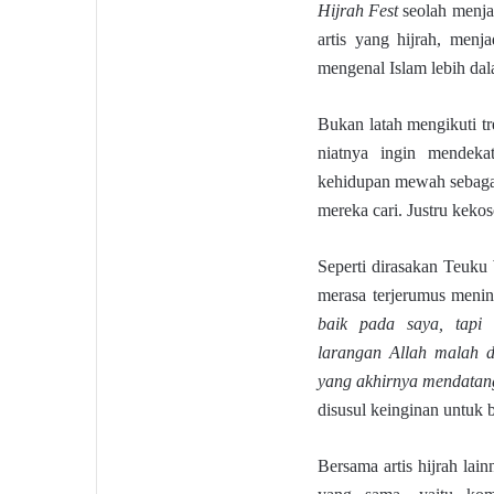
Hijrah Fest
seolah menjad
artis yang hijrah, menj
mengenal Islam lebih dal
Bukan latah mengikuti tre
niatnya ingin mendek
kehidupan mewah sebagai 
mereka cari. Justru keko
Seperti dirasakan Teuku
merasa terjerumus meni
baik pada saya, tapi 
larangan Allah malah di
yang akhirnya mendatan
disusul keinginan untuk b
Bersama artis hijrah la