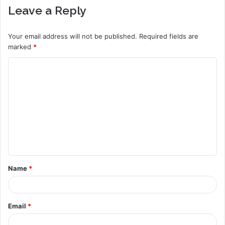
Leave a Reply
Your email address will not be published.
Required fields are
marked
*
C
o
m
m
e
n
t
Name
*
*
Email
*