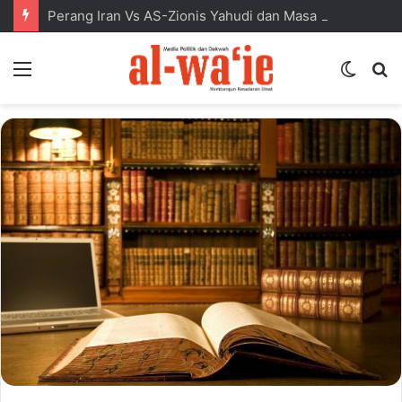
Perang Iran Vs AS-Zionis Yahudi dan Masa Depan Dunia Islam
Menu
Switc
S
skin
fo