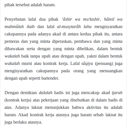
pihak tersebut adalah haram.
Penyebutan lafal dua pihak
‘âshir wa mu’tashir
,
hâmil wa
mahmûlah ilaih
dan lafal
al-musytarâh lahu
mengisyaratkan
cakupannya pada adanya akad di antara kedua pihak itu, antara
pemeras dan yang minta diperaskan, pembawa dan yang minta
dibawakan serta dengan yang minta dibelikan, dalam bentuk
wakalah
baik tanpa upah atau dengan upah, yakni dalam bentuk
wakalah
murni atau kontrak kerja. Lafal
sâqiyu
(penuang) juga
mengisyaratkan cakupannya pada orang yang menuangkan
dengan upah seperti bartender.
Dengan demikian
dalalah
hadis ini juga mencakup akad
ijarah
(kontrak kerja) atas pekerjaan yang disebutkan di dalam hadis di
atas. Adanya laknat menunjukkan bahwa aktivitas itu adalah
haram. Akad kontrak kerja atasnya juga haram sebab laknat itu
juga berlaku atasnya.