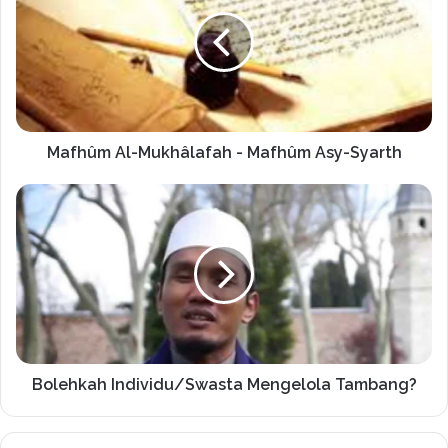
Mafhûm Al-Mukhâlafah - Mafhûm Asy-Syarth
Bolehkah Individu/Swasta Mengelola Tambang?