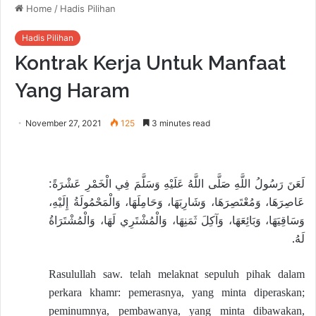
Home
/
Hadis Pilihan
Hadis Pilihan
Kontrak Kerja Untuk Manfaat
Yang Haram
November 27, 2021
125
3 minutes read
لَعَنَ رَسُولُ اللَّهِ صَلَّى اللَّهُ عَلَيْهِ وَسَلَّمَ فِي الْخَمْرِ عَشْرَةً:
عَاصِرَهَا، وَمُعْتَصِرَهَا، وَشَارِبَهَا، وَحَامِلَهَا، وَالْمَحْمُولَةُ إِلَيْهِ،
وَسَاقِيَهَا، وَبَائِعَهَا، وَآكِلَ ثَمَنِهَا، وَالْمُشْتَرِي لَهَا، وَالْمُشْتَرَاةُ
لَهُ.
Rasulullah saw. telah melaknat sepuluh pihak dalam
perkara khamr: pemerasnya, yang minta diperaskan;
peminumnya, pembawanya, yang minta dibawakan,