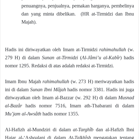
penuangnya, penjualnya, pemakan harganya, pembelinya
dan yang minta dibelikan.
(HR at-Tirmidzi dan Ibnu
Majah).
Hadis ini diriwayatkan oleh Imam at-Tirmidzi
rahimahullah
(w.
279 H) di dalam
Sunan at-Tirmidzi
(
Al-Jâmi’u al-Kabîr
) hadis
nomor 1295. Redaksi di atas adalah redaksi at-Tirmidzi.
Imam Ibnu Majah
rahimahullah
(w. 273 H) meriwayatkan hadis
ini di dalam
Sunan Ibni Mâjah
hadis nomor 3381. Hadis ini juga
diriwayatkan oleh Imam al-Bazzar (w. 292 H) di dalam
Musnad
al-Bazâr
hadis nomor 7516, Imam ath-Thabarani di dalam
Mu’jam al-Awsâth
hadis nomor 1355.
Al-Hafizh al-Mundziri di dalam
at-Targhîb
dan al-Hafizh Ibni
Hajar al-‘Ashqalani di dalam
At-Talkhîsh
mengatakan tentang