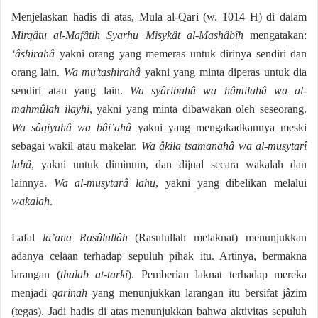
Menjelaskan hadis di atas, Mula al-Qari (w. 1014 H) di dalam
Mirqâtu al-Mafâti
h
Syar
h
u Misykât al-Mashâbî
h
mengatakan:
‘âshirahâ
yakni orang yang memeras untuk dirinya sendiri dan
orang lain.
Wa mu’tashirahâ
yakni yang minta diperas untuk dia
sendiri atau yang lain.
Wa syâribahâ wa hâmilahâ wa al-
mahmûlah ilayhi
, yakni yang minta dibawakan oleh seseorang.
Wa sâqiyahâ wa bâi’ahâ
yakni yang mengakadkannya meski
sebagai wakil atau makelar.
Wa âkila tsamanahâ wa al-musytarî
lahâ
, yakni untuk diminum, dan dijual secara wakalah dan
lainnya.
Wa al-musytarâ lahu
, yakni yang dibelikan melalui
wakalah
.
Lafal
la’ana Rasûlullâh
(Rasulullah melaknat) menunjukkan
adanya celaan terhadap sepuluh pihak itu. Artinya, bermakna
larangan (
thalab at-tarki
). Pemberian laknat terhadap mereka
menjadi
qarinah
yang menunjukkan larangan itu bersifat jâzim
(tegas). Jadi hadis di atas menunjukkan bahwa aktivitas sepuluh