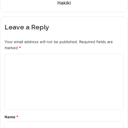
Hakiki
Leave a Reply
Your email address will not be published.
Required fields are
marked
*
C
o
m
m
e
n
t
Name
*
*