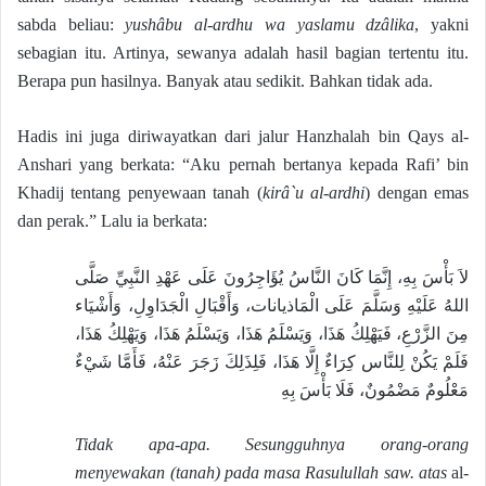
sabda beliau:
yushâbu al-ardhu wa yaslamu dzâlika
, yakni
sebagian itu. Artinya, sewanya adalah hasil bagian tertentu itu.
Berapa pun hasilnya. Banyak atau sedikit. Bahkan tidak ada.
Hadis ini juga diriwayatkan dari jalur Hanzhalah bin Qays al-
Anshari yang berkata: “Aku pernah bertanya kepada Rafi’ bin
Khadij tentang penyewaan tanah (
kirâ`u al-ardhi
) dengan emas
dan perak.” Lalu ia berkata:
لاَ بَأْسَ بِهِ، إِنَّمَا كَانَ النَّاسُ يُؤَاجِرُونَ عَلَى عَهْدِ النَّبِيِّ صَلَّى
اللهُ عَلَيْهِ وَسَلَّمَ عَلَى الْمَاذيانات، وَأَقْبَالِ الْجَدَاوِلِ، وَأَشْيَاء
مِنَ الزَّرْعِ، فَيَهْلِكُ هَذَا، وَيَسْلَمُ هَذَا، وَيَسْلَمُ هَذَا، وَيَهْلِكُ هَذَا،
فَلَمْ يَكُنْ لِلنَّاس كِرَاءٌ إِلَّا هَذَا، فَلِذَلِكَ زَجَرَ عَنْهُ، فَأَمَّا شَيْءٌ
مَعْلُومٌ مَضْمُونٌ، فَلَا بَأْسَ بِهِ
Tidak apa-apa. Sesungguhnya orang-orang
menyewakan (tanah) pada masa Rasulullah saw. atas
al-