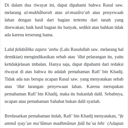
Di dalam dua riwayat ini, dapat dipahami bahwa Rasul saw.
melarang
al-mukhâbarah
atau
al-muzâra‘ah
atau penyewaah
lahan dengan hasil dari bagian tertentu dari tanah yang
disewakan; baik hasil bagian itu banyak, sedikit atau bahkan tidak
ada karena terserang hama.
Lafal
falidzâlika zajara ‘anhu
(Lalu Rasulullah saw. melarang hal
demikian) mengindikasikan sebab atau
‘illat
pelarangan itu, yaitu
ketidakjelasan imbalan. Hanya saja, dapat dipahami dari redaksi
riwayat di atas bahwa itu adalah pemahaman Rafi’ bin Khadij.
Tidak ada nas berupa ucapan Rasul saw. yang menyatakan sebab
atau
‘illat
larangan penyewaan lahan. Karena merupakan
pemahaman Rafi’ bin Khadij, maka itu bukanlah dalil. Sebabnya,
ucapan atau pemahaman Sahabat bukan dalil syariah.
Berdasarkan pemahaman itulah, Rafi’ bin Khadij menyatakan, “
fa
ammâ syay`un ma’lûmun madhmûnun falâ ba`sa bihi
(Adapun