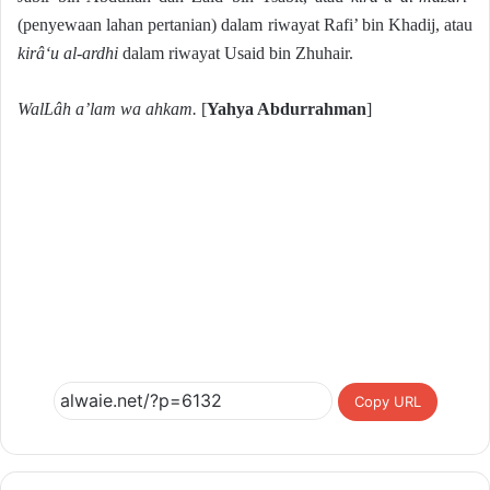
(penyewaan lahan pertanian) dalam riwayat Rafi’ bin Khadij, atau
kirâ‘u al-ardhi
dalam riwayat Usaid bin Zhuhair.
WalLâh a’lam wa ahkam.
[
Yahya Abdurrahman
]
Copy URL