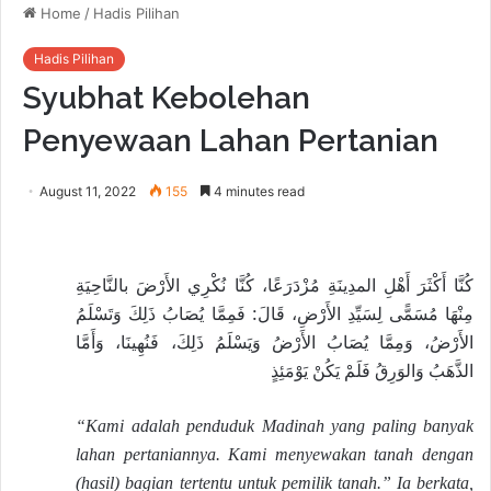
Home
/
Hadis Pilihan
Hadis Pilihan
Syubhat Kebolehan
Penyewaan Lahan Pertanian
August 11, 2022
155
4 minutes read
كُنَّا أَكْثَرَ أَهْلِ المدِينَةِ مُزْدَرَعًا، كُنَّا نُكْرِي الأَرْضَ بالنَّاحِيَةِ
مِنْهَا مُسَمًّى لِسَيِّدِ الأَرْضِ، قَالَ: فَمِمَّا يُصَابُ ذَلِكَ وَتَسْلَمُ
الأَرْضُ، وَمِمَّا يُصَابُ الأَرْضُ وَيَسْلَمُ ذَلِكَ، فَنُهِينَا، وَأَمَّا
الذَّهَبُ وَالوَرِقُ فَلَمْ يَكُنْ يَوْمَئِذٍ
“Kami adalah penduduk Madinah yang paling banyak
lahan pertaniannya. Kami menyewakan tanah dengan
(hasil) bagian tertentu untuk pemilik tanah.” Ia berkata,