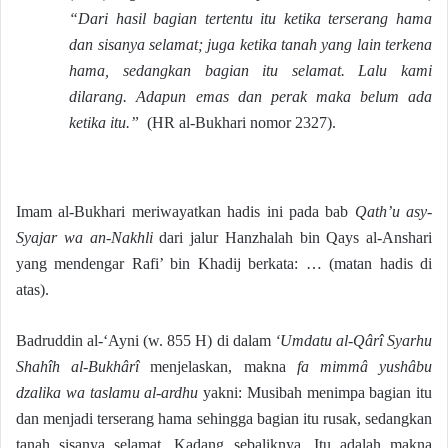
“Dari hasil bagian tertentu itu ketika terserang hama
dan sisanya selamat; juga ketika tanah yang lain terkena
hama, sedangkan bagian itu selamat. Lalu kami
dilarang. Adapun emas dan perak maka belum ada
ketika itu.”
(HR al-Bukhari nomor 2327).
Imam al-Bukhari meriwayatkan hadis ini pada bab
Qath’u asy-
Syajar wa an-Nakhli
dari jalur Hanzhalah bin Qays al-Anshari
yang mendengar Rafi’ bin Khadij berkata: … (matan hadis di
atas).
Badruddin al-‘Ayni (w. 855 H) di dalam
‘Umdatu al-Qârî Syarhu
Shahîh al-Bukhârî
menjelaskan, makna
fa mimmâ yushâbu
dzalika wa taslamu al-ardhu
yakni: Musibah menimpa bagian itu
dan menjadi terserang hama sehingga bagian itu rusak, sedangkan
tanah sisanya selamat. Kadang sebaliknya. Itu adalah makna