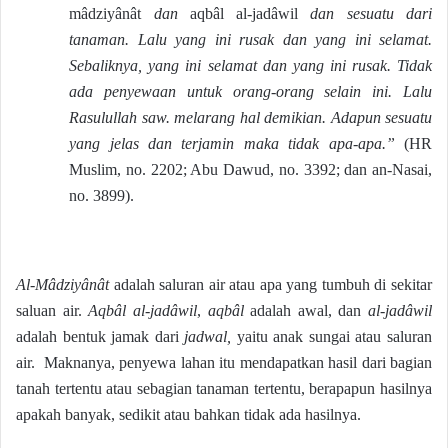
mâdziyânât
dan
aqbâl al-jadâwil
dan sesuatu dari
tanaman. Lalu yang ini rusak dan yang ini selamat.
Sebaliknya, yang ini selamat dan yang ini rusak. Tidak
ada penyewaan untuk orang-orang selain ini. Lalu
Rasulullah saw. melarang hal demikian. Adapun sesuatu
yang jelas dan terjamin maka tidak apa-apa.”
(HR
Muslim, no. 2202; Abu Dawud, no. 3392; dan an-Nasai,
no. 3899).
Al-Mâdziyânât
adalah saluran air atau apa yang tumbuh di sekitar
saluan air.
Aqbâl al-jadâwil
,
aqbâl
adalah awal, dan
al-jadâwil
adalah bentuk jamak dari
jadwal,
yaitu anak sungai atau saluran
air. Maknanya, penyewa lahan itu mendapatkan hasil dari bagian
tanah tertentu atau sebagian tanaman tertentu, berapapun hasilnya
apakah banyak, sedikit atau bahkan tidak ada hasilnya.