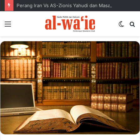
Perang Iran Vs AS-Zionis Yahudi dan Masa Depan Dunia Islam
Menu
Switc
S
skin
fo