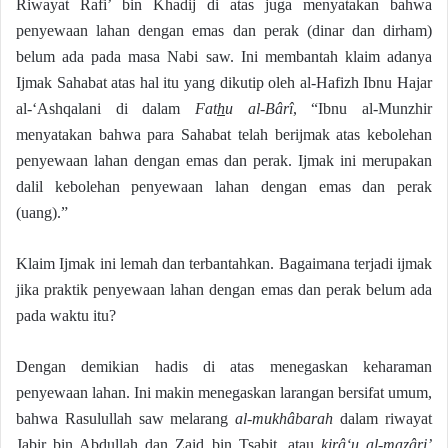
Riwayat Rafi’ bin Khadij di atas juga menyatakan bahwa
penyewaan lahan dengan emas dan perak (dinar dan dirham)
belum ada pada masa Nabi saw. Ini membantah klaim adanya
Ijmak Sahabat atas hal itu yang dikutip oleh al-Hafizh Ibnu Hajar
al-‘Ashqalani di dalam
Fat
h
u al-Bârî
, “Ibnu al-Munzhir
menyatakan bahwa para Sahabat telah berijmak atas kebolehan
penyewaan lahan dengan emas dan perak. Ijmak ini merupakan
dalil kebolehan penyewaan lahan dengan emas dan perak
(uang).”
Klaim Ijmak ini lemah dan terbantahkan. Bagaimana terjadi ijmak
jika praktik penyewaan lahan dengan emas dan perak belum ada
pada waktu itu?
Dengan demikian hadis di atas menegaskan keharaman
penyewaan lahan. Ini makin menegaskan larangan bersifat umum,
bahwa Rasulullah saw melarang
al-mukhâbarah
dalam riwayat
Jabir bin Abdullah dan Zaid bin Tsabit, atau
kirâ‘u al-mazâri’