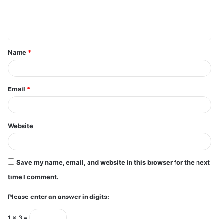
e
n
t
Name
*
*
Email
*
Website
Save my name, email, and website in this browser for the next
time I comment.
Please enter an answer in digits:
1 × 3 =