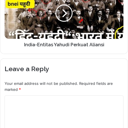
India-Entitas Yahudi Perkuat Aliansi
Leave a Reply
Your email address will not be published.
Required fields are
marked
*
C
o
m
m