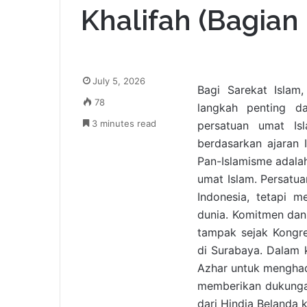
Khalifah (Bagian
July 5, 2026
Bagi Sarekat Islam
78
langkah penting da
3 minutes read
persatuan umat Is
berdasarkan ajaran 
Pan-Islamisme adala
umat Islam. Persatua
Indonesia, tetapi 
dunia. Komitmen dan 
tampak sejak Kongr
di Surabaya. Dalam 
Azhar untuk menghad
memberikan dukunga
dari Hindia Belanda 