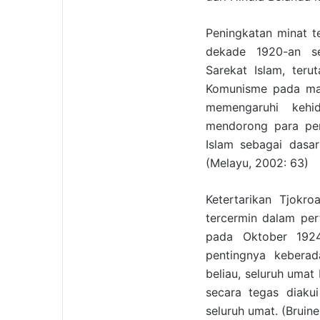
Peningkatan minat t
dekade 1920-an se
Sarekat Islam, teru
Komunisme pada masa 
memengaruhi kehid
mendorong para pem
Islam sebagai dasa
(Melayu, 2002: 63)
Ketertarikan Tjokr
tercermin dalam pe
pada Oktober 1924
pentingnya keberad
beliau, seluruh uma
secara tegas diakui
seluruh umat. (Bruin