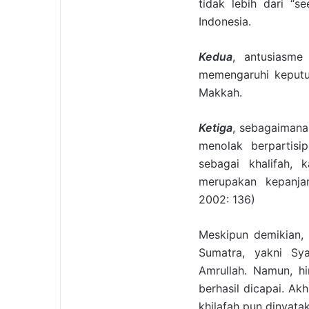
tidak lebih dari “
Indonesia.
Kedua
, antusiasme
memengaruhi keputu
Makkah.
Ketiga
, sebagaimana
menolak berpartisi
sebagai khalifah, 
merupakan kepanjan
2002: 136)
Meskipun demikian, 
Sumatra, yakni Sy
Amrullah. Namun, hi
berhasil dicapai. Ak
khilafah pun dinyatak