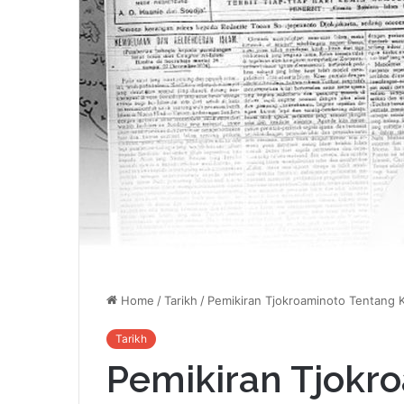
Home
/
Tarikh
/
Pemikiran Tjokroaminoto Tentang K
Tarikh
Pemikiran Tjokr