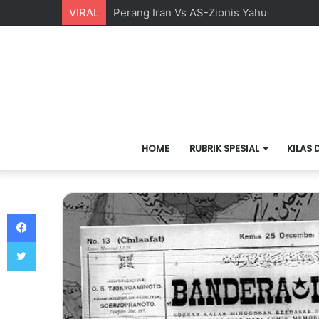
VIRAL
Perang Iran Vs AS-Zionis Yahudi dan Ma
HOME
RUBRIK SPESIAL
KILAS 
Facebook
Twitter