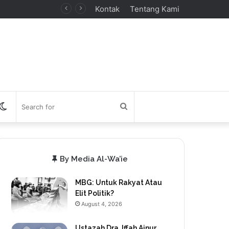
Kontak
Tentang Kami
debar
Switch
Search
skin
for
By Media Al-Wa’ie
MBG: Untuk Rakyat Atau
Elit Politik?
August 4, 2026
Ustazah Dra. Iffah Ainur