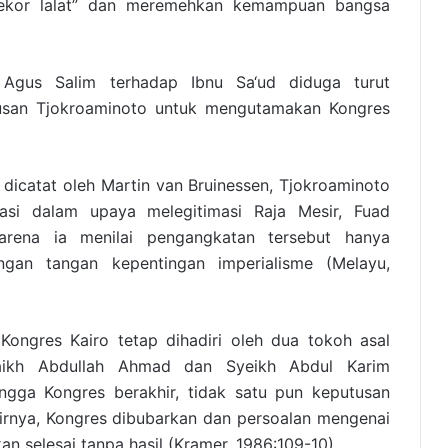
seekor lalat” dan meremehkan kemampuan bangsa
 Agus Salim terhadap Ibnu Sa‘ud diduga turut
san Tjokroaminoto untuk mengutamakan Kongres
 dicatat oleh Martin van Bruinessen, Tjokroaminoto
pasi dalam upaya melegitimasi Raja Mesir, Fuad
karena ia menilai pengangkatan tersebut hanya
gan tangan kepentingan imperialisme (Melayu,
Kongres Kairo tetap dihadiri oleh dua tokoh asal
aikh Abdullah Ahmad dan Syeikh Abdul Karim
ngga Kongres berakhir, tidak satu pun keputusan
hirnya, Kongres dibubarkan dan persoalan mengenai
an selesai tanpa hasil (Kramer, 1986:109-10).