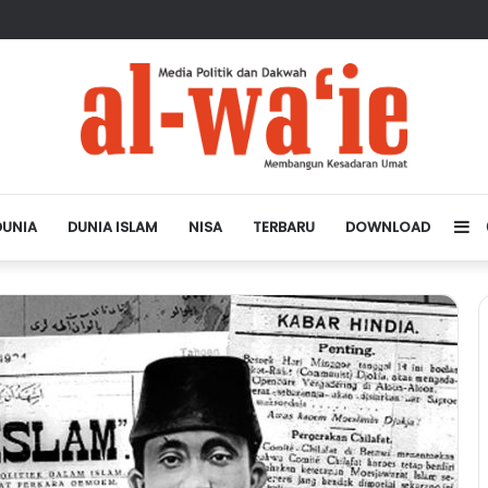
sa Depan Dunia Islam
DUNIA
DUNIA ISLAM
NISA
TERBARU
DOWNLOAD
Si