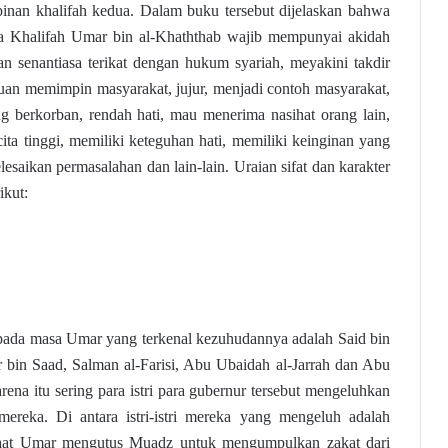
inan khalifah kedua. Dalam buku tersebut dijelaskan bahwa
a Khalifah Umar bin al-Khaththab wajib mempunyai akidah
n senantiasa terikat dengan hukum syariah, meyakini takdir
an memimpin masyarakat, jujur, menjadi contoh masyarakat,
g berkorban, rendah hati, mau menerima nasihat orang lain,
-cita tinggi, memiliki keteguhan hati, memiliki keinginan yang
esaikan permasalahan dan lain-lain. Uraian sifat dan karakter
ikut:
 pada masa Umar yang terkenal kezuhudannya adalah Said bin
bin Saad, Salman al-Farisi, Abu Ubaidah al-Jarrah dan Abu
rena itu sering para istri para gubernur tersebut mengeluhkan
ereka. Di antara istri-istri mereka yang mengeluh adalah
saat Umar mengutus Muadz untuk mengumpulkan zakat dari