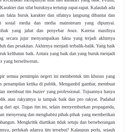
Karakter dan sifat buruknya tertutup rapat-rapat. Kalaulah ada
n fakta buruk karakter dan sifatnya langsung dibantai dan
di sosial media dan media mainstream yang dipunyai.
pihak yang jahat dan penyebar
hoax
. Karena masifnya
g secara jujur menyampaikan fakta yang terjadi akhirnya
duh dan pesakitan. Akhirnya menjadi terbalik-balik. Yang baik
ruk kelihatan baik. Antara yang baik dan yang buruk menjadi
ax
yang berseliweran.
hampir semua pemimpin negeri ini membentuk tim khusus yang
s penampilan ketika di publik. Mengambil gambar, membuat
 dan membuat tim
buzzer
yang professional. Tujuannya hanya
lik atau rakyatnya ia tampak baik dan pro rakyat. Padahal
ng dari api. Tugas tim ini, selain menyemburkan propaganda,
akan menyerang dan menghabisi pihak-pihak yang memberikan
mbangun. Mengkritik diartikan tidak setuju dan berseberangan
nnya, perlukah adanya tim tersebut? Kalaupun perlu, sejauh