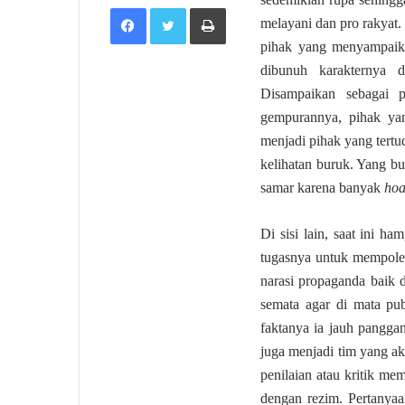
Facebook
Twitter
Print
melayani dan pro rakyat. 
pihak yang menyampaika
dibunuh karakternya 
Disampaikan sebagai 
gempurannya, pihak yan
menjadi pihak yang tertu
kelihatan buruk. Yang bu
samar karena banyak
ho
Di sisi lain, saat ini 
tugasnya untuk mempole
narasi propaganda baik
semata agar di mata pub
faktanya ia jauh pangga
juga menjadi tim yang 
penilaian atau kritik me
dengan rezim. Pertanyaa