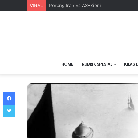
VIRAL
Perang Iran Vs AS-Zionis Yahudi dan Ma
HOME
RUBRIK SPESIAL
KILAS 
Facebook
Twitter