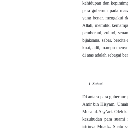
kehidupan dan kepimimp
para gubernur pada mas
yang benar, mengakui da
Allah, memiliki kemampu
pemberani, zuhud, senan
bijaksana, sabar, bercita
kuat, adil, mampu menyel
di atas adalah sebagai ber
Zuhud.
Di antara para gubernur
Amir bin Hisyam, Umair 
Musa al-Asy’ari. Oleh ka
kezuhudan para suami m
istrinya Muadz. Suatu 