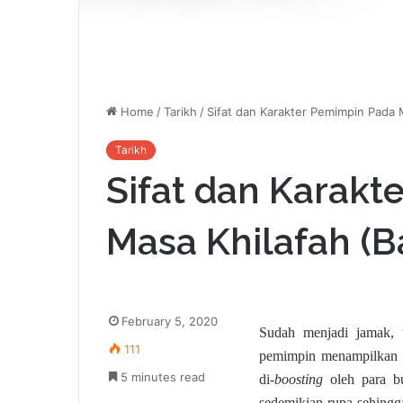
Home
/
Tarikh
/
Sifat dan Karakter Pemimpin Pada M
Tarikh
Sifat dan Karak
Masa Khilafah (B
February 5, 2020
Sudah menjadi jamak, t
111
pemimpin menampilkan si
5 minutes read
di-
boosting
oleh para bu
sedemikian rupa sehingga