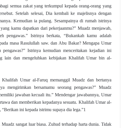
bagi semua zakat yang terkumpul kepada orang-orang yang
ersebut. Setelah selesai, Dia kembali ke majelisnya dengan
manya. Kemudian ia pulang. Sesampainya di rumah istrinya
 yang kamu dapatkan dari pekerjaanmu?” Muadz menjawab,
leh pengawas.” Istrinya berkata, “Bukankah kamu adalah
 pada masa Rasulullah saw. dan Abu Bakar? Mengapa Umar
pengawas?” Istrinya kemudian menceritakan kejadian ini
g lain dan mengeluhkan kebijakan Khalifah Umar bin al-
ut Khalifah Umar al-Faruq memanggil Muadz dan bertanya
aya mengirimkan bersamamu seorang pengawas?” Muadz
memiliki jawaban kecuali itu.” Mendengar jawabannya, Umar
rtawa dan memberikan kepadanya sesuatu. Khalifah Umar al-
 “Berikan ini kepada istrimu supaya dia lega.”1
 Muadz sangat luar biasa. Zuhud terhadap harta dunia. Tidak