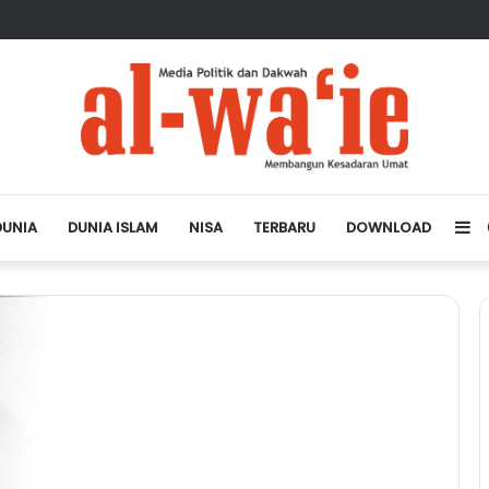
sa Depan Dunia Islam
DUNIA
DUNIA ISLAM
NISA
TERBARU
DOWNLOAD
Si