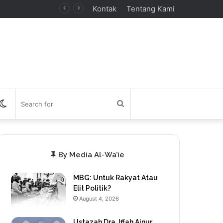
Kontak
Tentang Kami
debar
Switch
Search
skin
for
By Media Al-Wa’ie
MBG: Untuk Rakyat Atau
Elit Politik?
August 4, 2026
Ustazah Dra. Iffah Ainur