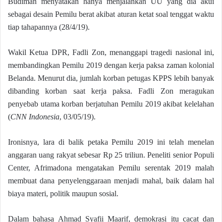
Budiman menyatakan hanya menjalankan UU yang dia akui
sebagai desain Pemilu berat akibat aturan ketat soal tenggat waktu
tiap tahapannya (28/4/19).
Wakil Ketua DPR, Fadli Zon, menanggapi tragedi nasional ini,
membandingkan Pemilu 2019 dengan kerja paksa zaman kolonial
Belanda. Menurut dia, jumlah korban petugas KPPS lebih banyak
dibanding korban saat kerja paksa. Fadli Zon meragukan
penyebab utama korban berjatuhan Pemilu 2019 akibat kelelahan
(
CNN Indonesia
, 03/05/19).
Ironisnya, lara di balik petaka Pemilu 2019 ini telah menelan
anggaran uang rakyat sebesar Rp 25 triliun. Peneliti senior Populi
Center, Afrimadona mengatakan Pemilu serentak 2019 malah
membuat dana penyelenggaraan menjadi mahal, baik dalam hal
biaya materi, politik maupun sosial.
Dalam bahasa Ahmad Syafii Maarif, demokrasi itu cacat dan