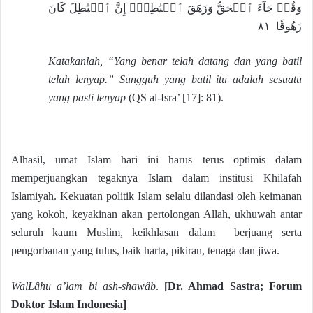
وَقُلۡ جَآءَ ٱلۡحَقُّ وَزَهَقَ ٱلۡبَٰطِلُۚ إِنَّ ٱلۡبَٰطِلَ كَانَ
زَهُوقٗا ٨١
Katakanlah, “Yang benar telah datang dan yang batil
telah lenyap.” Sungguh yang batil itu adalah sesuatu
yang pasti lenyap
(QS al-Isra’ [17]: 81).
Alhasil, umat Islam hari ini harus terus optimis dalam
memperjuangkan tegaknya Islam dalam institusi Khilafah
Islamiyah. Kekuatan politik Islam selalu dilandasi oleh keimanan
yang kokoh, keyakinan akan pertolongan Allah, ukhuwah antar
seluruh kaum Muslim, keikhlasan dalam berjuang serta
pengorbanan yang tulus, baik harta, pikiran, tenaga dan jiwa.
WalLâhu a’lam bi ash-shawâb
.
[Dr. Ahmad Sastra
;
Forum
Doktor Islam Indonesia]