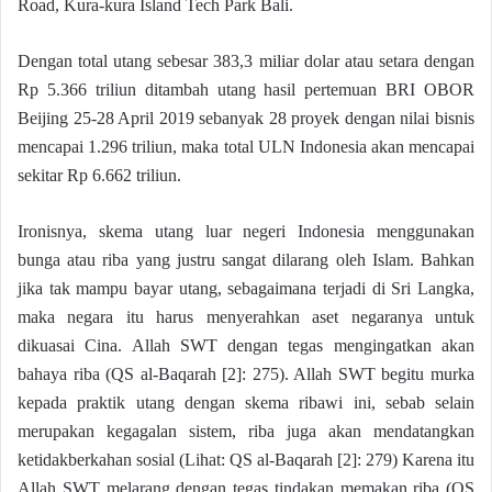
Road, Kura-kura Island Tech Park Bali.
Dengan total utang sebesar 383,3 miliar dolar atau setara dengan
Rp 5.366 triliun ditambah utang hasil pertemuan BRI OBOR
Beijing 25-28 April 2019 sebanyak 28 proyek dengan nilai bisnis
mencapai 1.296 triliun, maka total ULN Indonesia akan mencapai
sekitar Rp 6.662 triliun.
Ironisnya, skema utang luar negeri Indonesia menggunakan
bunga atau riba yang justru sangat dilarang oleh Islam. Bahkan
jika tak mampu bayar utang, sebagaimana terjadi di Sri Langka,
maka negara itu harus menyerahkan aset negaranya untuk
dikuasai Cina. Allah SWT dengan tegas mengingatkan akan
bahaya riba (QS al-Baqarah [2]: 275). Allah SWT begitu murka
kepada praktik utang dengan skema ribawi ini, sebab selain
merupakan kegagalan sistem, riba juga akan mendatangkan
ketidakberkahan sosial (Lihat: QS al-Baqarah [2]: 279) Karena itu
Allah SWT melarang dengan tegas tindakan memakan riba (QS