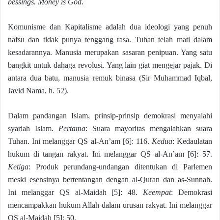
bessings. Money is God
.
Komunisme dan Kapitalisme adalah dua ideologi yang penuh
nafsu dan tidak punya tenggang rasa. Tuhan telah mati dalam
kesadarannya. Manusia merupakan sasaran penipuan. Yang satu
bangkit untuk dahaga revolusi. Yang lain giat mengejar pajak. Di
antara dua batu, manusia remuk binasa (Sir Muhammad Iqbal,
Javid Nama, h. 52).
Dalam pandangan Islam, prinsip-prinsip demokrasi menyalahi
syariah Islam.
Pertama
: Suara mayoritas mengalahkan suara
Tuhan. Ini melanggar QS al-An’am [6]: 116.
Kedua
: Kedaulatan
hukum di tangan rakyat. Ini melanggar QS al-An’am [6]: 57.
Ketiga
: Produk perundang-undangan ditentukan di Parlemen
meski esensinya bertentangan dengan al-Quran dan as-Sunnah.
Ini melanggar QS al-Maidah [5]: 48.
Keempat
: Demokrasi
mencampakkan hukum Allah dalam urusan rakyat. Ini melanggar
QS al-Maidah [5]: 50.