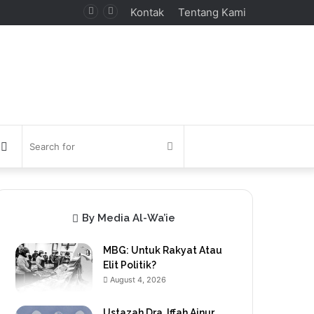
Kontak
Tentang Kami
debar
Switch
Search
skin
for
By Media Al-Wa’ie
MBG: Untuk Rakyat Atau
Elit Politik?
August 4, 2026
Ustazah Dra. Iffah Ainur