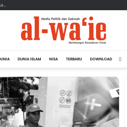
sa Depan Dunia Islam
DUNIA
DUNIA ISLAM
NISA
TERBARU
DOWNLOAD
Si