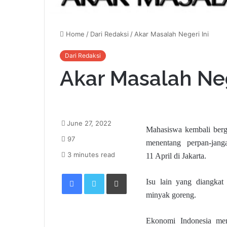
Home
/
Dari Redaksi
/
Akar Masalah Negeri Ini
Dari Redaksi
Akar Masalah Neg
June 27, 2022
Mahasiswa kembali berg
97
menentang perpan-jangan
3 minutes read
11 April di Jakarta.
Facebook
Twitter
Print
Isu lain yang diangkat
minyak goreng.
Ekonomi Indonesia mem