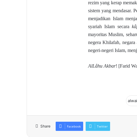
rezim yang kerap memak
sistem yang mendasar. Pe
menjadikan Islam menja
syariah Islam secara
kâ
mayoritas Muslim, sehar
negera Khilafah, negar
negeri-negeri Islam, men
AlLâhu Akbar
! [Farid Wa
Share
Facebook
Twitter