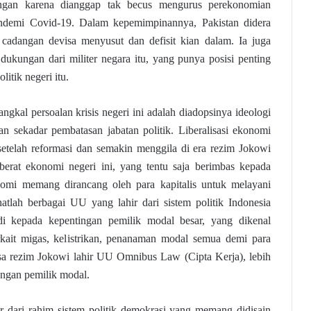
ngan karena dianggap tak becus mengurus perekonomian
andemi Covid-19. Dalam kepemimpinannya, Pakistan didera
ra cadangan devisa menyusut dan defisit kian dalam. Ia juga
 dukungan dari militer negara itu, yang punya posisi penting
itik negeri itu.
ngkal persoalan krisis negeri ini adalah diadopsinya ideologi
an sekadar pembatasan jabatan politik. Liberalisasi ekonomi
etelah reformasi dan semakin menggila di era rezim Jokowi
erat ekonomi negeri ini, yang tentu saja berimbas kepada
onomi memang dirancang oleh para kapitalis untuk melayani
atlah berbagai UU yang lahir dari sistem politik Indonesia
i kepada kepentingan pemilik modal besar, yang dikenal
rkait migas, kelistrikan, penanaman modal semua demi para
sa rezim Jokowi lahir UU Omnibus Law (Cipta Kerja), lebih
ungan pemilik modal.
hir dari rahim sistem politik demokrasi yang memang didisain