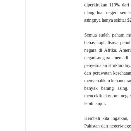
diperkirakan 119% dari
utang luar negeri seni
asingnya hanya sekitar $
Semua sudah paham meng
bebas kapitalisnya penu
negara di Afrika, Amer
negara-negara menjadi
penyesuaian struktural
dan perawatan kesehata
menyebabkan kehancuran 
banyak barang asing.
mencekik ekonomi negar
lebih lanjut.
Kembali kita ingatkan, 
Pakistan dan negeri-neg