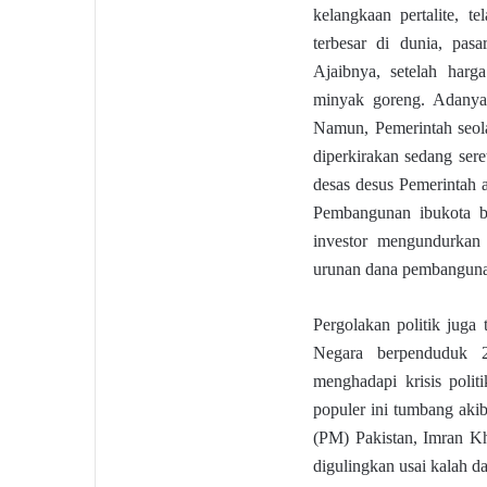
kelangkaan pertalite, t
terbesar di dunia, pas
Ajaibnya, setelah harg
minyak goreng. Adanya 
Namun, Pemerintah seol
diperkirakan sedang ser
desas desus Pemerintah 
Pembangunan ibukota ba
investor mengundurkan 
urunan dana pembangun
Pergolakan politik juga t
Negara berpenduduk 2
menghadapi krisis polit
populer ini tumbang akib
(PM) Pakistan, Imran Kh
digulingkan usai kalah d