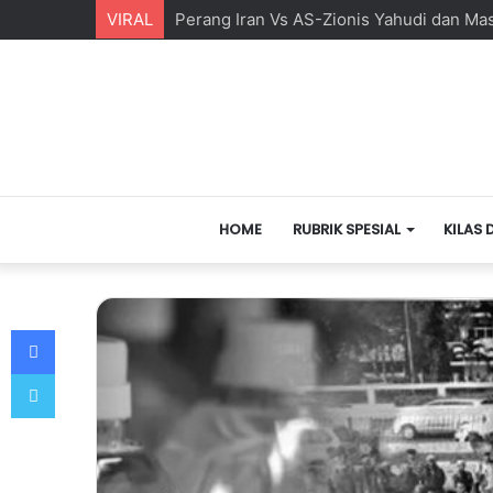
VIRAL
Perang Iran Vs AS-Zionis Yahudi dan Ma
HOME
RUBRIK SPESIAL
KILAS 
Facebook
Twitter