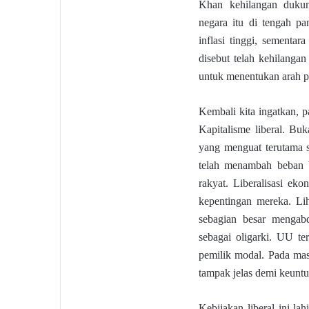
Khan kehilangan duku
negara itu di tengah p
inflasi tinggi, sementa
disebut telah kehilangan
untuk menentukan arah pol
Kembali kita ingatkan, pa
Kapitalisme liberal. Buk
yang menguat terutama s
telah menambah beban b
rakyat. Liberalisasi ek
kepentingan mereka. Lih
sebagian besar mengabd
sebagai oligarki. UU te
pemilik modal. Pada ma
tampak jelas demi keunt
Kebijakan liberal ini la