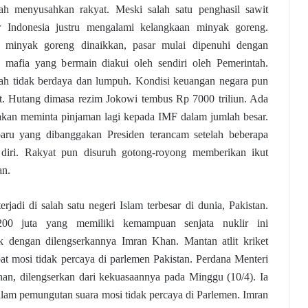
elah menyusahkan rakyat. Meski salah satu penghasil sawit
ar Indonesia justru mengalami kelangkaan minyak goreng.
a minyak goreng dinaikkan, pasar mulai dipenuhi dengan
mafia yang bermain diakui oleh sendiri oleh Pemerintah.
ah tidak berdaya dan lumpuh. Kondisi keuangan negara pun
et. Hutang dimasa rezim Jokowi tembus Rp 7000 triliun. Ada
akan meminta pinjaman lagi kepada IMF dalam jumlah besar.
ru yang dibanggakan Presiden terancam setelah beberapa
diri. Rakyat pun disuruh gotong-royong memberikan ikut
an.
erjadi di salah satu negeri Islam terbesar di dunia, Pakistan.
00 juta yang memiliki kemampuan senjata nuklir ini
ik dengan dilengserkannya Imran Khan. Mantan atlit kriket
at mosi tidak percaya di parlemen Pakistan. Perdana Menteri
an, dilengserkan dari kekuasaannya pada Minggu (10/4). Ia
alam pemungutan suara mosi tidak percaya di Parlemen. Imran