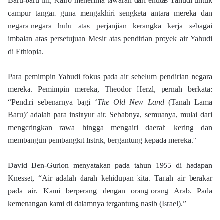
Baru-baru ini, Kairo menerima tawaran dari entitas Yahudi untuk
campur tangan guna mengakhiri sengketa antara mereka dan
negara-negara hulu atas perjanjian kerangka kerja sebagai
imbalan atas persetujuan Mesir atas pendirian proyek air Yahudi
di Ethiopia.
Para pemimpin Yahudi fokus pada air sebelum pendirian negara
mereka. Pemimpin mereka, Theodor Herzl, pernah berkata:
“Pendiri sebenarnya bagi ‘
The Old New Land
(Tanah Lama
Baru)’ adalah para insinyur air. Sebabnya, semuanya, mulai dari
mengeringkan rawa hingga mengairi daerah kering dan
membangun pembangkit listrik, bergantung kepada mereka.”
David Ben-Gurion menyatakan pada tahun 1955 di hadapan
Knesset, “Air adalah darah kehidupan kita. Tanah air berakar
pada air. Kami berperang dengan orang-orang Arab. Pada
kemenangan kami di dalamnya tergantung nasib (Israel).”