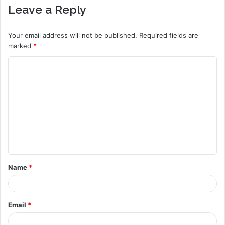
Leave a Reply
Your email address will not be published.
Required fields are
marked
*
C
o
m
m
e
n
t
Name
*
*
Email
*