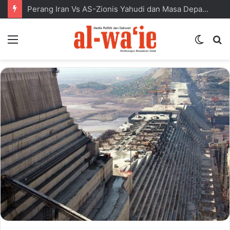
Perang Iran Vs AS-Zionis Yahudi dan Masa Depan Dunia Islam
Menu
Switc
S
skin
fo