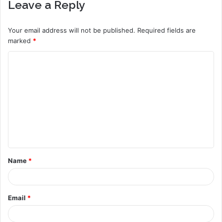
Leave a Reply
Your email address will not be published.
Required fields are
marked
*
C
o
m
m
e
n
t
Name
*
*
Email
*