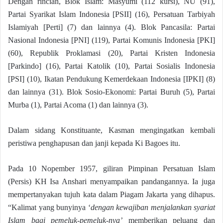
Dengan rincian, Blok Islam: Masyumi (112 kursi), NU (91),
Partai Syarikat Islam Indonesia [PSII] (16), Persatuan Tarbiyah
Islamiyah [Perti] (7) dan lainnya (4). Blok Pancasila: Partai
Nasional Indonesia [PNI] (119), Partai Komunis Indonesia [PKI]
(60), Republik Proklamasi (20), Partai Kristen Indonesia
[Parkindo] (16), Partai Katolik (10), Partai Sosialis Indonesia
[PSI] (10), Ikatan Pendukung Kemerdekaan Indonesia [IPKI] (8)
dan lainnya (31). Blok Sosio-Ekonomi: Partai Buruh (5), Partai
Murba (1), Partai Acoma (1) dan lainnya (3).
Dalam sidang Konstituante, Kasman mengingatkan kembali
peristiwa penghapusan dan janji kepada Ki Bagoes itu.
Pada 10 Nopember 1957, giliran Pimpinan Persatuan Islam
(Persis) KH Isa Anshari menyampaikan pandangannya. Ia juga
mempertanyakan tujuh kata dalam Piagam Jakarta yang dihapus.
“Kalimat yang bunyinya ‘
dengan kewajiban menjalankan syariat
Islam bagi pemeluk-pemeluk-nya’
memberikan peluang dan