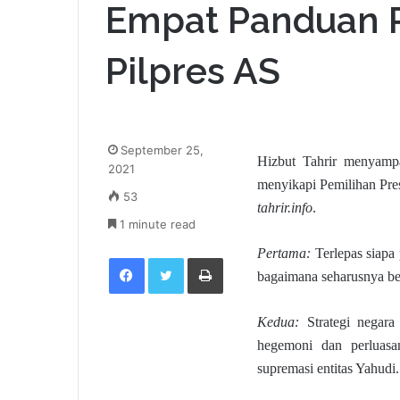
Empat Panduan P
Pilpres AS
September 25,
Hizbut Tahrir menyamp
2021
menyikapi Pemilihan Pres
53
tahrir.info
.
1 minute read
Pertama:
Terlepas siap
Facebook
Twitter
Print
bagaimana seharusnya be
Kedua:
Strategi negar
hegemoni dan perluasan
supremasi entitas Yahudi.