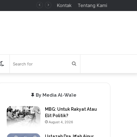
Kontak
Tentang Kami
debar
Switch
Search
skin
for
By Media Al-Wa’ie
MBG: Untuk Rakyat Atau
Elit Politik?
August 4, 2026
Ustazah Dra. Iffah Ainur