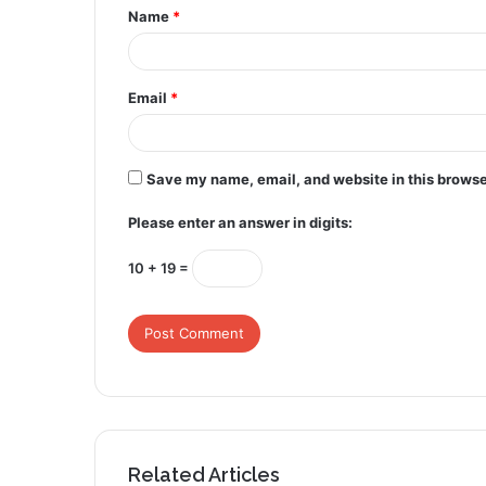
Name
*
*
Email
*
Save my name, email, and website in this browse
Please enter an answer in digits:
10 + 19 =
Related Articles