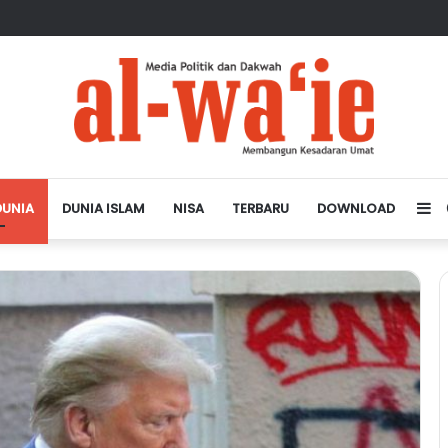
sa Depan Dunia Islam
DUNIA
DUNIA ISLAM
NISA
TERBARU
DOWNLOAD
Si