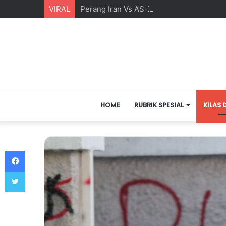
VIRAL
Perang Iran Vs AS-Zionis Yahudi dan Ma
HOME
RUBRIK SPESIAL
KILAS 
Facebook
Twitter