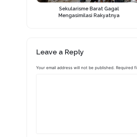
Sekularisme Barat Gagal
Mengasimilasi Rakyatnya
Leave a Reply
Your email address will not be published.
Required f
C
o
m
m
e
n
t