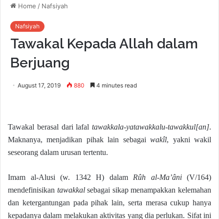
Home
/
Nafsiyah
Nafsiyah
Tawakal Kepada Allah dalam
Berjuang
August 17, 2019
880
4 minutes read
Tawakal berasal dari lafal
tawakkala-yatawakkalu-tawakkul[an]
.
Maknanya, menjadikan pihak lain sebagai
wakîl
, yakni wakil
seseorang dalam urusan tertentu.
Imam al-Alusi (w. 1342 H) dalam
Rûh al-Ma’âni
(V/164)
mendefinisikan
tawakkal
sebagai sikap menampakkan kelemahan
dan ketergantungan pada pihak lain, serta merasa cukup hanya
kepadanya dalam melakukan aktivitas yang dia perlukan. Sifat ini