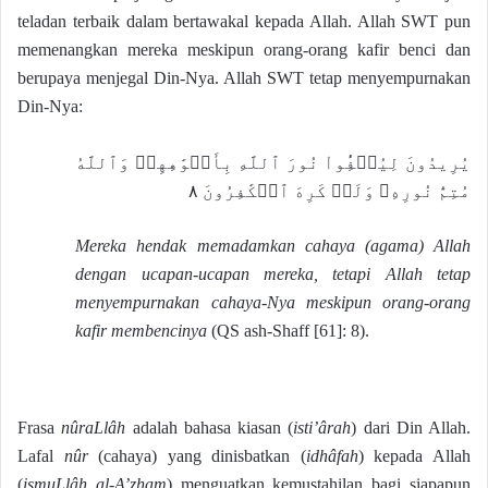
teladan terbaik dalam bertawakal kepada Allah. Allah SWT pun
memenangkan mereka meskipun orang-orang kafir benci dan
berupaya menjegal Din-Nya. Allah SWT tetap menyempurnakan
Din-Nya:
يُرِيدُونَ لِيُطۡفِ‍ُٔواْ نُورَ ٱللَّهِ بِأَفۡوَٰهِهِمۡ وَٱللَّهُ
مُتِمُّ نُورِهِۦ وَلَوۡ كَرِهَ ٱلۡكَٰفِرُونَ ٨
Mereka hendak memadamkan cahaya (agama) Allah
dengan ucapan-ucapan mereka, tetapi Allah tetap
menyempurnakan cahaya-Nya meskipun orang-orang
kafir membencinya
(QS ash-Shaff [61]: 8).
Frasa
nûraLlâh
adalah bahasa kiasan (
isti’ârah
) dari Din Allah.
Lafal
nûr
(cahaya) yang dinisbatkan (
idhâfah
) kepada Allah
(
ismuLlâh al-A’zham
) menguatkan kemustahilan bagi siapapun