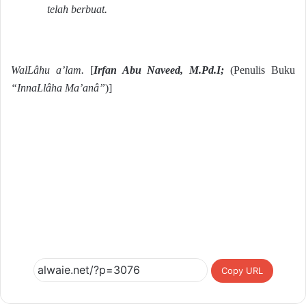
telah berbuat.
WalLâhu a’lam.
[
Irfan Abu Naveed, M.Pd.I;
(Penulis Buku
“InnaLlâha Ma’anâ”
)]
Copy URL