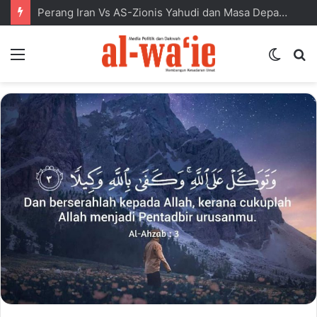
Perang Iran Vs AS-Zionis Yahudi dan Masa Depan Dunia Islam
Menu
Switc
S
skin
fo