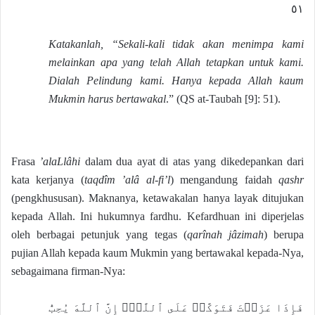
٥١
Katakanlah, “Sekali-kali tidak akan menimpa kami
melainkan apa yang telah Allah tetapkan untuk kami.
Dialah Pelindung kami. Hanya kepada Allah kaum
Mukmin harus bertawakal
.” (QS at-Taubah [9]: 51).
Frasa
’alaLlâhi
dalam dua ayat di atas yang dikedepankan dari
kata kerjanya (
taqdîm ’alâ al-fi’l
) mengandung faidah
qashr
(pengkhususan). Maknanya, ketawakalan hanya layak ditujukan
kepada Allah. Ini hukumnya fardhu. Kefardhuan ini diperjelas
oleh berbagai petunjuk yang tegas (
qarînah jâzimah
) berupa
pujian Allah kepada kaum Mukmin yang bertawakal kepada-Nya,
sebagaimana firman-Nya:
فَإِذَا عَزَمۡتَ فَتَوَكَّلۡ عَلَى ٱللَّهِۚ إِنَّ ٱللَّهَ يُحِبُّ