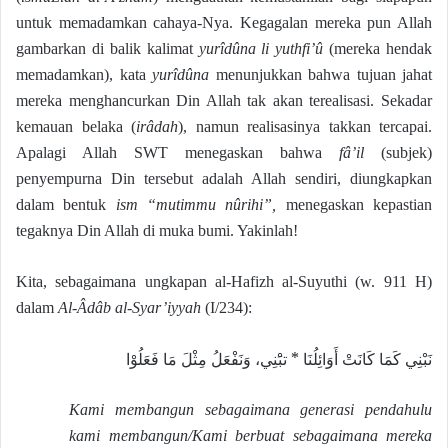
untuk memadamkan cahaya-Nya. Kegagalan mereka pun Allah
gambarkan di balik kalimat
yurîdûna li yuthfi’û
(mereka hendak
memadamkan), kata
yurîdûna
menunjukkan bahwa tujuan jahat
mereka menghancurkan Din Allah tak akan terealisasi. Sekadar
kemauan belaka (
irâdah
), namun realisasinya takkan tercapai.
Apalagi Allah SWT menegaskan bahwa
fâ’il
(subjek)
penyempurna Din tersebut adalah Allah sendiri, diungkapkan
dalam bentuk
ism “mutimmu nûrihi”,
menegaskan kepastian
tegaknya Din Allah di muka bumi. Yakinlah!
Kita, sebagaimana ungkapan al-Hafizh al-Suyuthi (w. 911 H)
dalam
Al-Âdâb al-Syar’iyyah
(I/234):
نَبْنِي كَمَا كَانَتْ أَوَائِلُنَا * تبَْنِي، وَنَفْعَلُ مِثْلَ مَا فَعَلُوْا
Kami membangun sebagaimana generasi pendahulu
kami membangun/Kami berbuat sebagaimana mereka