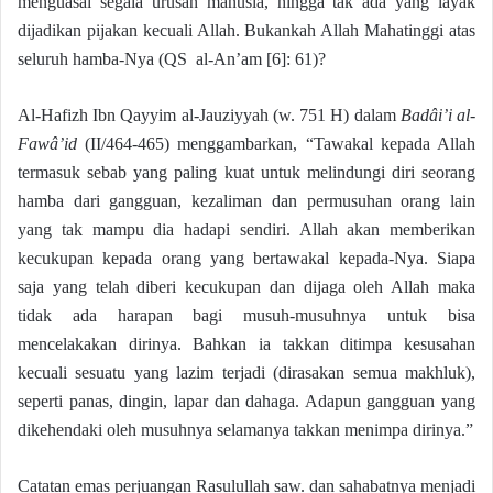
menguasai segala urusan manusia, hingga tak ada yang layak
dijadikan pijakan kecuali Allah. Bukankah Allah Mahatinggi atas
seluruh hamba-Nya (QS al-An’am [6]: 61)?
Al-Hafizh Ibn Qayyim al-Jauziyyah (w. 751 H) dalam
Badâi’i al-
Fawâ’id
(II/464-465) menggambarkan, “Tawakal kepada Allah
termasuk sebab yang paling kuat untuk melindungi diri seorang
hamba dari gangguan, kezaliman dan permusuhan orang lain
yang tak mampu dia hadapi sendiri. Allah akan memberikan
kecukupan kepada orang yang bertawakal kepada-Nya. Siapa
saja yang telah diberi kecukupan dan dijaga oleh Allah maka
tidak ada harapan bagi musuh-musuhnya untuk bisa
mencelakakan dirinya. Bahkan ia takkan ditimpa kesusahan
kecuali sesuatu yang lazim terjadi (dirasakan semua makhluk),
seperti panas, dingin, lapar dan dahaga. Adapun gangguan yang
dikehendaki oleh musuhnya selamanya takkan menimpa dirinya.”
Catatan emas perjuangan Rasulullah saw. dan sahabatnya menjadi