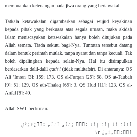
membuahkan ketenangan pada jiwa orang yang bertawakal.
Tatkala ketawakalan digambarkan sebagai wujud keyakinan
kepada pihak yang berkuasa atas segala urusan, maka akidah
Islam meniscayakan ketawakalan hanya boleh ditujukan pada
Allah semata. Tiada sekutu bagi-Nya. Tuntutan tersebut datang
dalam bentuk perintah mutlak, tanpa syarat dan tanpa kecuali. Tak
boleh dipalingkan kepada selain-Nya. Hal itu disimpulkan
berdasarkan dalil-dalil
qath’i
(tidak multitafsir). Di antaranya: QS
Ali ’Imran [3]: 159; 173, QS al-Furqan [25]: 58, QS at-Taubah
[9]: 51; 129, QS ath-Thalaq [65]: 3, QS Hud [11]: 123, QS al-
Anfal [8]: 49.
Allah SWT berfirman:
ٱللَّهُ لَآ إِلَٰهَ إِلَّا هُوَۚ وَعَلَى ٱللَّهِ فَلۡيَتَوَكَّلِ
ٱلۡمُؤۡمِنُونَ ١٣