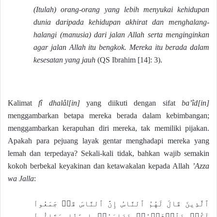
(Itulah) orang-orang yang lebih menyukai kehidupan
dunia daripada kehidupan akhirat dan menghalang-
halangi (manusia) dari jalan Allah serta menginginkan
agar jalan Allah itu bengkok. Mereka itu berada dalam
kesesatan yang jauh
(QS Ibrahim [14]: 3).
Kalimat
fî dhalâl[in]
yang diikuti dengan sifat
ba’îd[in]
menggambarkan betapa mereka berada dalam kebimbangan;
menggambarkan kerapuhan diri mereka, tak memiliki pijakan.
Apakah para pejuang layak gentar menghadapi mereka yang
lemah dan terpedaya? Sekali-kali tidak, bahkan wajib semakin
kokoh berbekal keyakinan dan ketawakalan kepada Allah
’Azza
wa Jalla
:
ٱلَّذِينَ قَالَ لَهُمُ ٱلنَّاسُ إِنَّ ٱلنَّاسَ قَدۡ جَمَعُواْ
لَكُمۡ فَٱخۡشَوۡهُمۡ فَزَادَهُمۡ إِيمَٰنٗا وَقَالُواْ