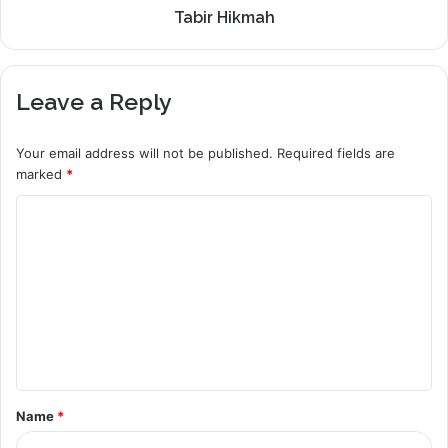
Tabir Hikmah
Leave a Reply
Your email address will not be published.
Required fields are
marked
*
C
o
m
m
e
n
t
Name
*
*