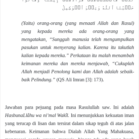
حَسۡبُنَا ٱللَّهُ وَنِعۡمَ ٱلۡوَكِيلُ
(Yaitu) orang-orang (yang menaati Allah dan Rasul)
yang kepada mereka ada orang-orang yang
mengatakan, “Sungguh manusia telah mengumpulkan
pasukan untuk menyerang kalian. Karena itu takutlah
kalian kepada mereka.” Perkataan itu malah menambah
keimanan mereka dan mereka menjawab, “Cukuplah
Allah menjadi Penolong kami dan Allah adalah sebaik-
baik Pelindung.”
(QS Ali Imran [3]: 173).
Jawaban para pejuang pada masa Rasulullah saw. Ini adalah
HasbunaLlâhu wa ni’mal Wakîl.
Ini menunjukkan kekuatan iman
yang terucap di lisan dan tersirat dalam sikap teguh di atas jalan
kebenaran. Keimanan bahwa Dialah Allah Yang Mahakuasa,