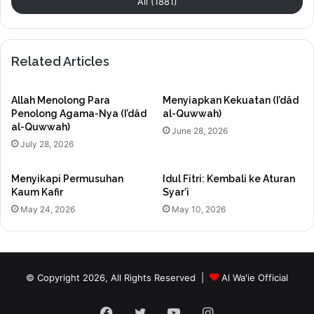
All (1881)
Related Articles
Allah Menolong Para
Menyiapkan Kekuatan (I’dâd
Penolong Agama-Nya (I’dâd
al-Quwwah)
al-Quwwah)
June 28, 2026
July 28, 2026
Menyikapi Permusuhan
Idul Fitri: Kembali ke Aturan
Kaum Kafir
Syar’i
May 24, 2026
May 10, 2026
© Copyright 2026, All Rights Reserved |
Al Wa'ie Official
Facebook
Twitter
YouTube
Instagram