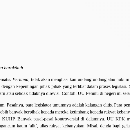
wa barakâtuh
.
ematis.
Pertama
, tidak akan menghasilkan undang-undang atau huku
an kepentingan pihak-pihak yang terlibat dalam proses legislasi. Saa
ru atau setidak-tidaknya direvisi. Contoh: UU Pemilu di negeri ini sel
. Pasalnya, para legislator umumnya adalah kalangan elitis. Para pe
 lebih banyak berpihak kepada mereka ketimbang kepada rakyat keba
UHP. Banyak pasal-pasal kontroversial di dalamnya. UU KPK nyari
cam kaum ‘alit’, alias rakyat kebanyakan. Misal, denda bagi geland