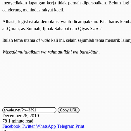
menyediakan lapangan kerja tidak pernah dipersoalkan. Belum lagi
cenderung menindas rakyat kecil.
Alhasil, legislasi ala demokrasi wajib dicampakkan. Kita harus kemba
al-Quran, as-Sunnah, Ijmak Sahabat dan Qiyas
Syar’i
.
Itulah tema utama
al-waie
kali ini, selain sejumlah tema menarik lai
Wassalâmu‘alaikum wa rahmatullâhi wa barakâtuh
.
Copy URL
December 26, 2019
78
1 minute read
Facebook
Twitter
WhatsApp
Telegram
Print