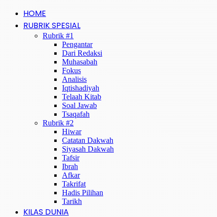
HOME
RUBRIK SPESIAL
Rubrik #1
Pengantar
Dari Redaksi
Muhasabah
Fokus
Analisis
Iqtishadiyah
Telaah Kitab
Soal Jawab
Tsaqafah
Rubrik #2
Hiwar
Catatan Dakwah
Siyasah Dakwah
Tafsir
Ibrah
Afkar
Takrifat
Hadis Pilihan
Tarikh
KILAS DUNIA