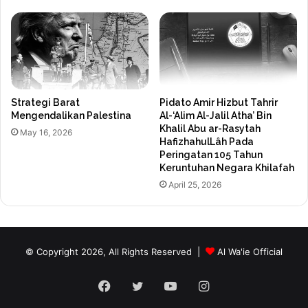
Strategi Barat
Pidato Amir Hizbut Tahrir
Mengendalikan Palestina
Al-‘Alim Al-Jalil Atha’ Bin
Khalil Abu ar-Rasytah
May 16, 2026
HafizhahulLâh Pada
Peringatan 105 Tahun
Keruntuhan Negara Khilafah
April 25, 2026
© Copyright 2026, All Rights Reserved |
Al Wa'ie Official
Facebook
Twitter
YouTube
Instagram