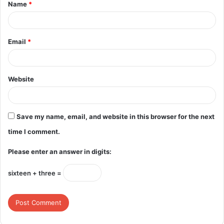
Name
*
*
Email
*
Website
Save my name, email, and website in this browser for the next
time I comment.
Please enter an answer in digits:
sixteen + three =