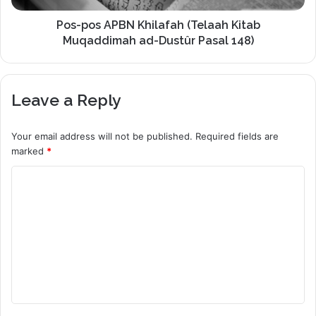
Pos-pos APBN Khilafah (Telaah Kitab
Muqaddimah ad-Dustûr Pasal 148)
Leave a Reply
Your email address will not be published.
Required fields are
marked
*
C
o
m
m
e
n
t