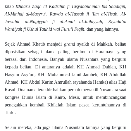
kitab
Izhharu Zaqh lil Kadzihin fi Tasyabbuhinan bis Shadiqin
,
Al-Minhaj al-Masyru’
,
Rawda al-Hussab fi ‘Ilm al-Hisab
,
Al-
Jawahir al-Nagiyyah fi al-Amal al-Jaihiyyah
,
Riyadu’ul
Wardiyah fi Ushul Tauhid wal Furu’l Fiqih
, dan yang lainnya.
Sejak Ahmad Khatib menjadi
grand
syaikh di Makkah, beliau
diposisikan sebagai ulama paling berilmu di Haramayn yang
berasal dari Indonesia. Banyak ulama Nusantara yang berguru
kepada beliau. Di antaranya adalah KH Ahmad Dahlan, KH
Hasyim Asy’ari, KH. Muhammad Jamil Jambek, KH Abdullah
Ahmad, KH Abdul Karim Amrullah (ayahanda Hamka) alias Haji
Rasul. Dua nama terakhir bahkan pernah mewakili Nusantara saat
kongres Dunia Islam di Kairo, Mesir, untuk membincangkan
penegakkan kembali Khilafah Islam pasca keruntuhannya di
Turki.
Selain mereka, ada juga ulama Nusantara lainnya yang berguru