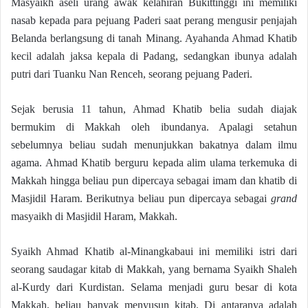
Masyaikh aseli urang awak kelahiran Bukittinggi ini memiliki
nasab kepada para pejuang Paderi saat perang mengusir penjajah
Belanda berlangsung di tanah Minang. Ayahanda Ahmad Khatib
kecil adalah jaksa kepala di Padang, sedangkan ibunya adalah
putri dari Tuanku Nan Renceh, seorang pejuang Paderi.
Sejak berusia 11 tahun, Ahmad Khatib belia sudah diajak
bermukim di Makkah oleh ibundanya. Apalagi setahun
sebelumnya beliau sudah menunjukkan bakatnya dalam ilmu
agama. Ahmad Khatib berguru kepada alim ulama terkemuka di
Makkah hingga beliau pun dipercaya sebagai imam dan khatib di
Masjidil Haram. Berikutnya beliau pun dipercaya sebagai
grand
masyaikh di Masjidil Haram, Makkah.
Syaikh Ahmad Khatib al-Minangkabaui ini memiliki istri dari
seorang saudagar kitab di Makkah, yang bernama Syaikh Shaleh
al-Kurdy dari Kurdistan. Selama menjadi guru besar di kota
Makkah, beliau banyak menyusun kitab. Di antaranya adalah