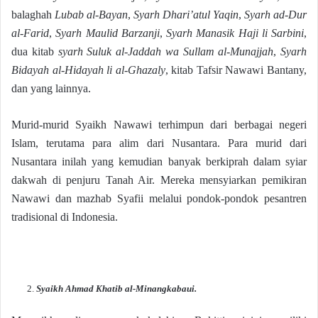
balaghah
Lubab al-Bayan
,
Syarh Dhari’atul Yaqin
,
Syarh ad-Dur
al-Farid
,
Syarh Maulid Barzanji
,
Syarh Manasik Haji li Sarbini
,
dua kitab
syarh
Suluk al-Jaddah wa Sullam al-Munajjah
,
Syarh
Bidayah al-Hidayah li al-Ghazaly
, kitab Tafsir Nawawi Bantany,
dan yang lainnya.
Murid-murid Syaikh Nawawi terhimpun dari berbagai negeri
Islam, terutama para alim dari Nusantara. Para murid dari
Nusantara inilah yang kemudian banyak berkiprah dalam syiar
dakwah di penjuru Tanah Air. Mereka mensyiarkan pemikiran
Nawawi dan mazhab Syafii melalui pondok-pondok pesantren
tradisional di Indonesia.
Syaikh Ahmad Khatib al-Minangkabaui.