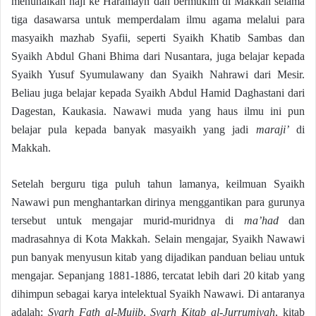
menunaikan haji ke Haramayn dan bermukim di Makkah selama
tiga dasawarsa untuk memperdalam ilmu agama melalui para
masyaikh mazhab Syafii, seperti Syaikh Khatib Sambas dan
Syaikh Abdul Ghani Bhima dari Nusantara, juga belajar kepada
Syaikh Yusuf Syumulawany dan Syaikh Nahrawi dari Mesir.
Beliau juga belajar kepada Syaikh Abdul Hamid Daghastani dari
Dagestan, Kaukasia. Nawawi muda yang haus ilmu ini pun
belajar pula kepada banyak masyaikh yang jadi
maraji’
di
Makkah.
Setelah berguru tiga puluh tahun lamanya, keilmuan Syaikh
Nawawi pun menghantarkan dirinya menggantikan para gurunya
tersebut untuk mengajar murid-muridnya di
ma’had
dan
madrasahnya di Kota Makkah. Selain mengajar, Syaikh Nawawi
pun banyak menyusun kitab yang dijadikan panduan beliau untuk
mengajar. Sepanjang 1881-1886, tercatat lebih dari 20 kitab yang
dihimpun sebagai karya intelektual Syaikh Nawawi. Di antaranya
adalah:
Syarh Fath al-Mujib
,
Syarh Kitab al-Jurrumiyah
, kitab