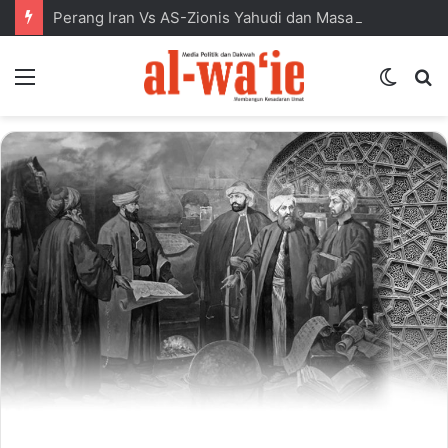
Perang Iran Vs AS-Zionis Yahudi dan Masa Depan Dunia Islam
Menu
Switc
S
skin
fo