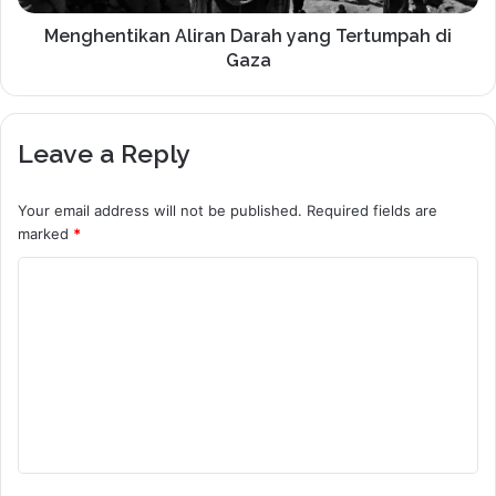
Menghentikan Aliran Darah yang Tertumpah di
Gaza
Leave a Reply
Your email address will not be published.
Required fields are
marked
*
C
o
m
m
e
n
t