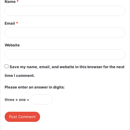
Name
*
*
Email
*
Website
Save my name, email, and website in this browser for the next
time I comment.
Please enter an answer in digits:
three × one =