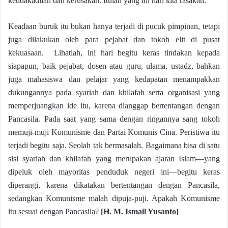
ketidakadilan dan kerusakan. Itulah yang ini hari kita rasakan.
Keadaan buruk itu bukan hanya terjadi di pucuk pimpinan, tetapi
juga dilakukan oleh para pejabat dan tokoh elit di pusat
kekuasaan. Lihatlah, ini hari begitu keras tindakan kepada
siapapun, baik pejabat, dosen atau guru, ulama, ustadz, bahkan
juga mahasiswa dan pelajar yang kedapatan menampakkan
dukungannya pada syariah dan khilafah serta organisasi yang
memperjuangkan ide itu, karena dianggap bertentangan dengan
Pancasila. Pada saat yang sama dengan ringannya sang tokoh
memuji-muji Komunisme dan Partai Komunis Cina. Peristiwa itu
terjadi begitu saja. Seolah tak bermasalah. Bagaimana bisa di satu
sisi syariah dan khilafah yang merupakan ajaran Islam—yang
dipeluk oleh mayoritas penduduk negeri ini—begitu keras
diperangi, karena dikatakan bertentangan dengan Pancasila,
sedangkan Komunisme malah dipuja-puji. Apakah Komunisme
itu sesuai dengan Pancasila?
[
H. M. Ismail Yusanto
]