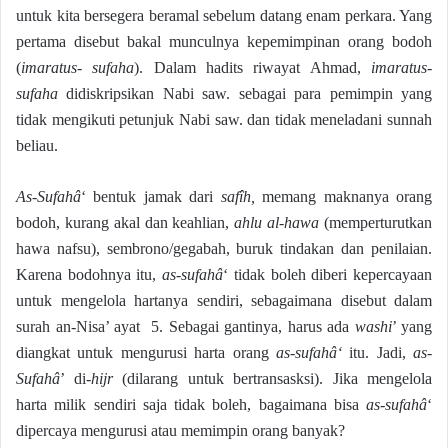
untuk kita bersegera beramal sebelum datang enam perkara. Yang
pertama disebut bakal munculnya kepemimpinan orang bodoh
(
imaratus- sufaha
). Dalam hadits riwayat Ahmad,
imaratus-
sufaha
didiskripsikan Nabi saw. sebagai para pemimpin yang
tidak mengikuti petunjuk Nabi saw. dan tidak meneladani sunnah
beliau.
As-Sufahâ
‘ bentuk jamak dari
safîh,
memang maknanya orang
bodoh, kurang akal dan keahlian,
ahlu al-hawa
(memperturutkan
hawa nafsu), sembrono/gegabah, buruk tindakan dan penilaian.
Karena bodohnya itu,
as-sufahâ
‘ tidak boleh diberi kepercayaan
untuk mengelola hartanya sendiri, sebagaimana disebut dalam
surah an-Nisa’ ayat 5. Sebagai gantinya, harus ada
washi
’ yang
diangkat untuk mengurusi harta orang
as-sufahâ‘
itu. Jadi,
as-
Sufahâ
’ di-
hijr
(dilarang untuk bertransasksi). Jika mengelola
harta milik sendiri saja tidak boleh, bagaimana bisa
as-sufahâ
‘
dipercaya mengurusi atau memimpin orang banyak?