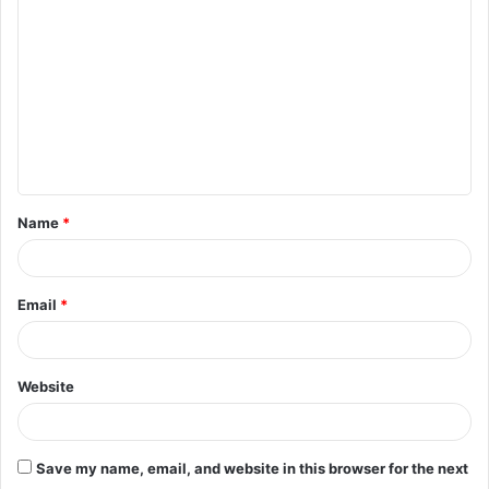
o
m
m
e
n
t
Name
*
*
Email
*
Website
Save my name, email, and website in this browser for the next