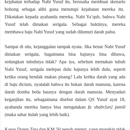
kejahatan terhadap Nabi Yusuf itu, berusaha membuat skenario
bohong sebagai alibi guna menutupi kejahatan mereka itu.
Dikatakan kepada ayahanda mereka, Nabi Ya’qub, bahwa Nabi
Yusuf telah dimakan serigala. Sebagai buktinya, mereka
membawa baju Nabi Yusuf yang sudah dilumuri darah palsu.
Sampai di situ, kejanggalan tampak nyata. Jika benar Nabi Yusuf
dimakan serigala, bagaimana bisa bajunya bisa dibawa,
sedangkan tubuhnya tidak? Apa iya, sebelum memakan tubuh
Nabi Yusuf, serigala melepas dulu bajunya lebih dulu, seperti
ketika orang hendak makan pisang? Lalu ketika darah yang ada
di baju dicium, nyatalah bahwa itu bukan darah manusia, karena
darah domba beda baunya dengan darah manusia. Menyadari
keganjilan itu, sebagaimana disebut dalam QS Yusuf ayat 18,
ayahanda mereka hanya bisa mengatakan
fa shabr[un] jamiil
(maka sabar itulah yang lebih baik).
Kasus Duren Tiga dan KM 50 penuh misteri, yang mungkin tidak