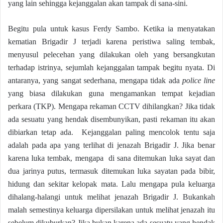
yang lain sehingga kejanggalan akan tampak di sana-sini.
Begitu pula untuk kasus Ferdy Sambo. Ketika ia menyatakan
kematian Brigadir J terjadi karena peristiwa saling tembak,
menyusul pelecehan yang dilakukan oleh yang bersangkutan
terhadap istrinya, sejumlah kejanggalan tampak begitu nyata. Di
antaranya, yang sangat sederhana, mengapa tidak ada
police line
yang biasa dilakukan guna mengamankan tempat kejadian
perkara (TKP). Mengapa rekaman CCTV dihilangkan? Jika tidak
ada sesuatu yang hendak disembunyikan, pasti rekaman itu akan
dibiarkan tetap ada. Kejanggalan paling mencolok tentu saja
adalah pada apa yang terlihat di jenazah Brigadir J. Jika benar
karena luka tembak, mengapa di sana ditemukan luka sayat dan
dua jarinya putus, termasuk ditemukan luka sayatan pada bibir,
hidung dan sekitar kelopak mata. Lalu mengapa pula keluarga
dihalang-halangi untuk melihat jenazah Brigadir J. Bukankah
malah semestinya keluarga dipersilakan untuk melihat jenazah itu
sebelum dikuburkan? Jika bukan karena ada sesuatu yang hendak