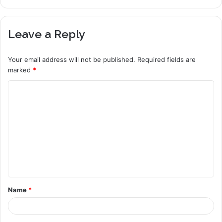
Leave a Reply
Your email address will not be published.
Required fields are
marked
*
C
o
m
m
e
n
t
Name
*
*