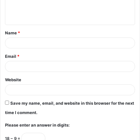
e
n
t
Name
*
*
Email
*
Website
Save my name, email, and website in this browser for the next
time I comment.
Please enter an answer in digits:
18 − 9 =