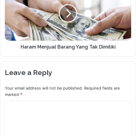
Haram Menjual Barang Yang Tak Dimiliki
Leave a Reply
Your email address will not be published.
Required fields are
marked
*
C
o
m
m