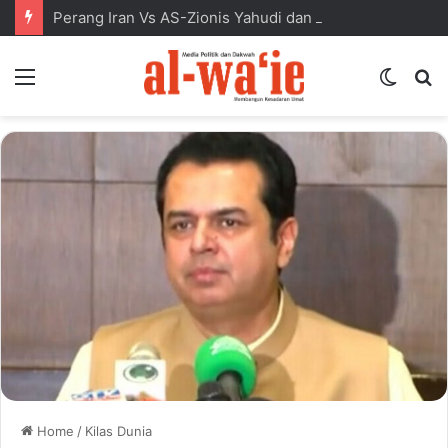
Perang Iran Vs AS-Zionis Yahudi dan Masa Depan Dunia Islam
Menu
Switc
S
skin
fo
Home
/
Kilas Dunia