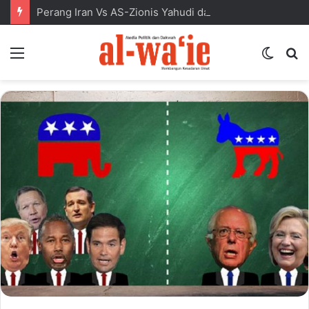
Perang Iran Vs AS-Zionis Yahudi dan Masa Depan Dunia Islam
Menu
Switc
S
skin
fo