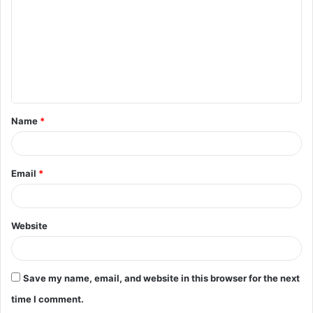
m
m
e
n
t
Name
*
*
Email
*
Website
Save my name, email, and website in this browser for the next
time I comment.