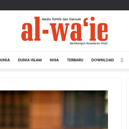
sa Depan Dunia Islam
DUNIA
DUNIA ISLAM
NISA
TERBARU
DOWNLOAD
Si