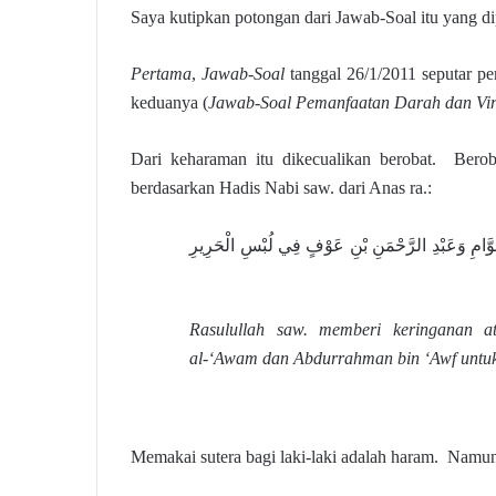
Saya kutipkan potongan dari Jawab-Soal itu yang di
Pertama
,
Jawab-Soal
tanggal 26/1/2011 seputar pe
keduanya (
Jawab-Soal Pemanfaatan Darah dan Vi
Dari keharaman itu dikecualikan berobat. Berob
berdasarkan Hadis Nabi saw. dari Anas ra.:
َّامِ وَعَبْدِ الرَّحْمَنِ بْنِ عَوْفٍ فِي لُبْسِ الْحَرِيرِ
Rasulullah saw. memberi keringanan a
al-‘Awam dan Abdurrahman bin ‘Awf untuk 
Memakai sutera bagi laki-laki adalah haram. Namun,