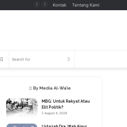
Kontak
Tentang Kami
debar
Switch
Search
skin
for
By Media Al-Wa’ie
MBG: Untuk Rakyat Atau
Elit Politik?
August 4, 2026
Ustazah Dra. Iffah Ainur