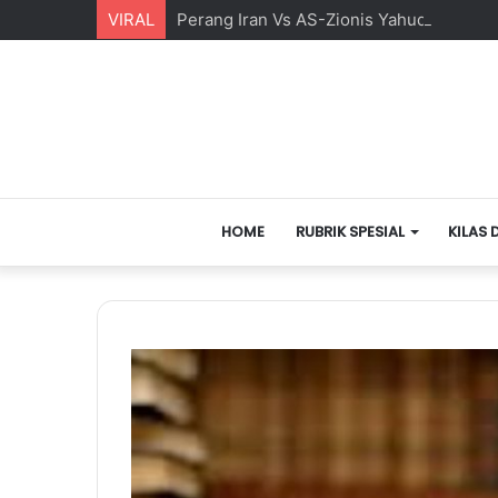
VIRAL
Perang Iran Vs AS-Zionis Yahudi dan Ma
HOME
RUBRIK SPESIAL
KILAS 