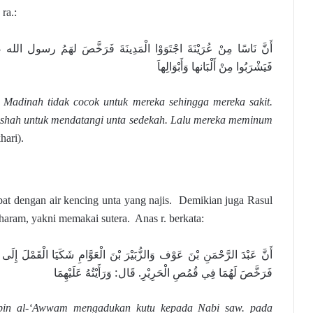
ra.:
أَنَّ نَاسًا مِنْ عُرَيْنَةَ اجْتَوَوْا الْمَدِينَةَ فَرَخَّصَ لهَمُ رسول الل
فَيَشْرَبُوا مِنْ أَلْبَانها وَأَبْوَالِهاَ
Madinah tidak cocok untuk mereka sehingga mereka sakit.
hshah untuk mendatangi unta sedekah. Lalu mereka meminum
hari).
at dengan air kencing unta yang najis. Demikian juga Rasul
aram, yakni memakai sutera. Anas r. berkata:
أَنَّ عَبْدَ الرَّحْمَنِ بْنَ عَوْف وَالزُّبَيْرَ بْنَ الْعَوَّامِ شَكَيَا الْقَم،
فَرَخَّصَ لَهُمَا فِي قُمُصِ الْحَرِيْرِ. قَال: وَرَأَيْتُهُ عَلَيْهِمَا
bin al-‘Awwam mengadukan kutu kepada Nabi saw. pada