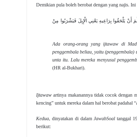
Demikian pula boleh berobat dengan yang najis. Ini
 أَنْ يَلْحَقُوا بِرَاعِيهِ يَعْنِي الْإِبِلَ فَيَشْرَبُوا مِنْ
Ada orang-orang yang ijtawaw di Mad
penggembala beliau, yaitu (penggembala) 
unta itu. Lalu mereka menyusul penggemb
(HR al-Bukhari).
Ijtawaw
artinya makanannya tidak cocok dengan m
kencing” untuk mereka dalam hal berobat padahal “ai
Kedua
, dinyatakan di dalam
JawabSoal
tanggal 1
berikut: