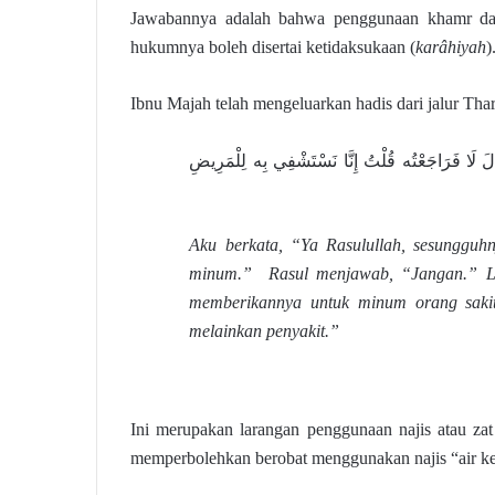
Jawabannya adalah bahwa penggunaan khamr dal
hukumnya boleh disertai ketidaksukaan (
karâhiyah
)
Ibnu Majah telah mengeluarkan hadis dari jalur Tha
لَا فَرَاجَعْتُه قُلْتُ إِنَّا نَسْتَشْفِي بِه لِلْمَرِيضِ
Aku berkata, “Ya Rasulullah, sesunggu
minum.” Rasul menjawab, “Jangan.” La
memberikannya untuk minum orang saki
melainkan penyakit.”
Ini merupakan larangan penggunaan najis atau za
memperbolehkan berobat menggunakan najis “air ke