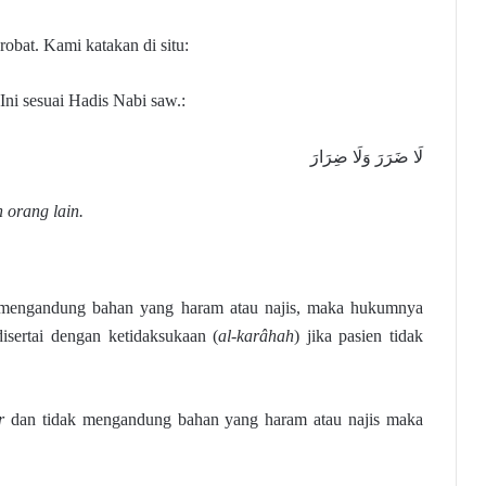
obat. Kami katakan di situ:
Ini sesuai Hadis Nabi saw.:
لَا ضَرَرَ وَلَا ضِرَارَ
 orang lain.
 mengandung bahan yang haram atau najis, maka hukumnya
isertai dengan ketidaksukaan (
al-karâhah
) jika pasien tidak
r
dan tidak mengandung bahan yang haram atau najis maka