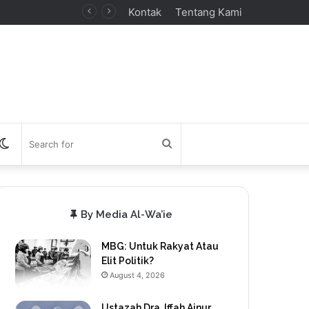
Kontak
Tentang Kami
debar
Switch
Search
skin
for
By Media Al-Wa’ie
MBG: Untuk Rakyat Atau
Elit Politik?
August 4, 2026
Ustazah Dra. Iffah Ainur