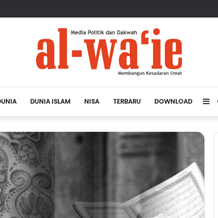
sa Depan Dunia Islam
DUNIA
DUNIA ISLAM
NISA
TERBARU
DOWNLOAD
Si