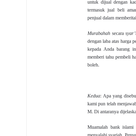
untuk dijual dengan ka
termasuk jual beli am
penjual dalam memberit
Murabahah
secara
syar’
dengan laba atas harga p
kepada Anda barang ini
memberi tahu pembeli ha
boleh.
Kedua
: Apa yang disebu
kami pun telah menjawab
M. Di antaranya dijelaska
Muamalah bank islami 
menyalahi syariah. Peny