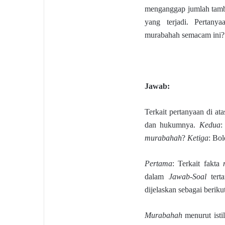
menganggap jumlah tamba
yang terjadi. Pertany
murabahah semacam ini?
Jawab:
Terkait pertanyaan di at
dan hukumnya.
Kedua
:
murabahah
?
Ketiga
: Bol
Pertama
: Terkait fakta
dalam
Jawab-Soal
tert
dijelaskan sebagai berikut
Murabahah
menurut isti