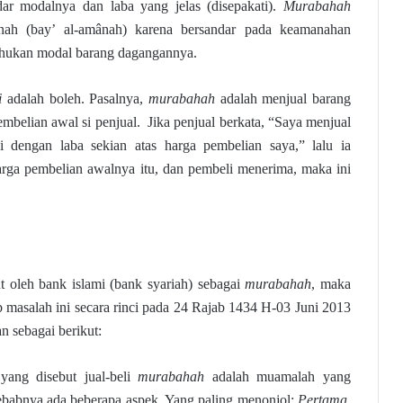
dar modalnya dan laba yang jelas (disepakati).
Murabahah
anah (bay’ al-amânah) karena bersandar pada keamanahan
ahukan modal barang dagangannya.
i
adalah boleh. Pasalnya,
murabahah
adalah menjual barang
embelian awal si penjual. Jika penjual berkata, “Saya menjual
 dengan laba sekian atas harga pembelian saya,” lalu ia
rga pembelian awalnya itu, dan pembeli menerima, maka ini
t oleh bank islami (bank syariah) sebagai
murabahah
, maka
 masalah ini secara rinci pada 24 Rajab 1434 H-03 Juni 2013
n sebagai berikut:
yang disebut jual-beli
murabahah
adalah muamalah yang
ebabnya ada beberapa aspek. Yang paling menonjol:
Pertama
,