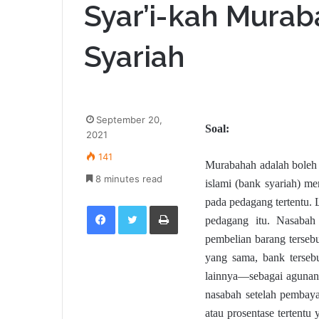
Syar’i-kah Murab
Syariah
September 20,
Soal:
2021
141
Murabahah adalah boleh 
8 minutes read
islami (bank syariah) m
pada pedagang tertentu. L
Facebook
Twitter
Print
pedagang itu. Nasaba
pembelian barang terseb
yang sama, bank terseb
lainnya—sebagai agunan.
nasabah setelah pembaya
atau prosentase tertentu