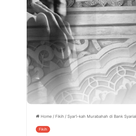
Home
/
Fikih
/
Syar’i-kah Murabahah di Bank Syaria
Fikih