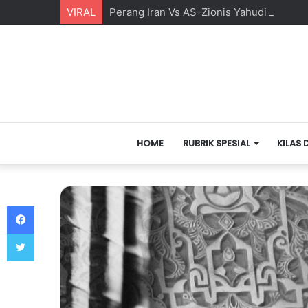
VIRAL
Perang Iran Vs AS-Zionis Yahudi dan Ma
HOME
RUBRIK SPESIAL
KILAS 
Facebook
Twitter