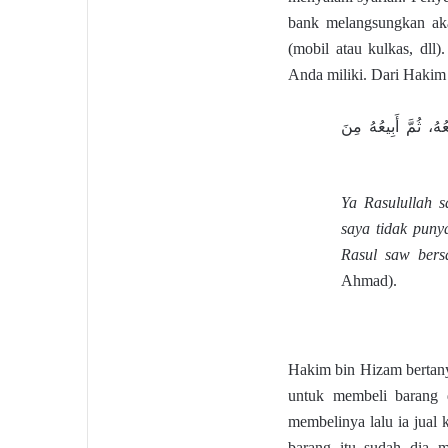
bank melangsungkan aka
(mobil atau kulkas, dll
Anda miliki. Dari Hakim 
ُ، ثُمَّ أَبِيعُهُ مِنَ
Ya Rasulullah 
saya tidak puny
Rasul saw ber
Ahmad).
Hakim bin Hizam bertan
untuk membeli barang d
membelinya lalu ia jual 
barang itu sudah dia m