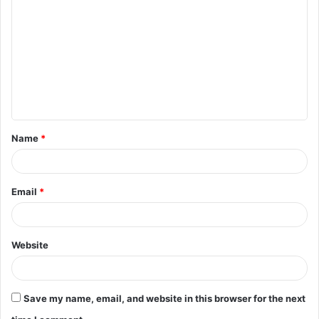
o
m
m
e
n
t
Name
*
*
Email
*
Website
Save my name, email, and website in this browser for the next