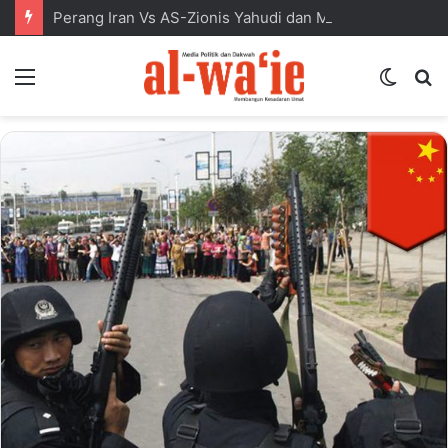
Perang Iran Vs AS-Zionis Yahudi dan Masa Depan Dunia Islam
Menu
Switc
S
skin
fo