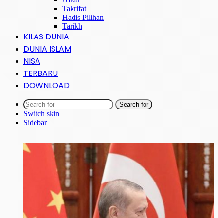
Takrifat
Hadis Pilihan
Tarikh
KILAS DUNIA
DUNIA ISLAM
NISA
TERBARU
DOWNLOAD
Search for
Switch skin
Sidebar