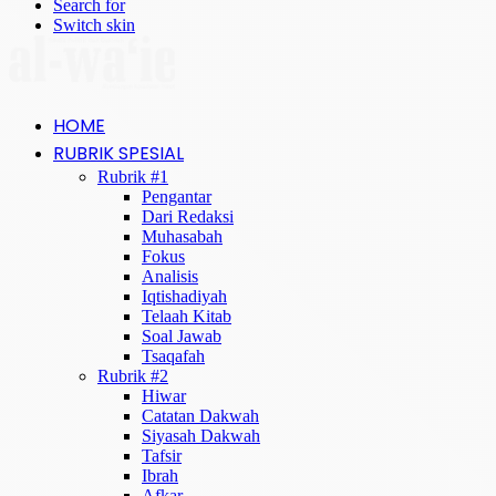
Search for
Switch skin
HOME
RUBRIK SPESIAL
Rubrik #1
Pengantar
Dari Redaksi
Muhasabah
Fokus
Analisis
Iqtishadiyah
Telaah Kitab
Soal Jawab
Tsaqafah
Rubrik #2
Hiwar
Catatan Dakwah
Siyasah Dakwah
Tafsir
Ibrah
Afkar