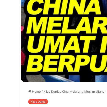
Home
/
Kilas Dunia
/
Cina Melarang Muslim Uighur
Kilas Dunia