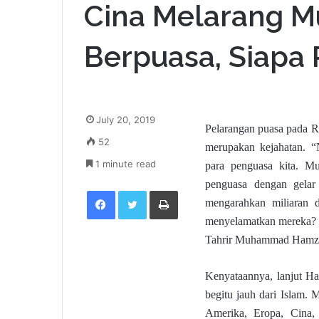
Cina Melarang M
Berpuasa, Siapa
July 20, 2019
Pelarangan puasa pada 
52
merupakan kejahatan. 
1 minute read
para penguasa kita. M
penguasa dengan gelar
Facebook
Twitter
Print
mengarahkan miliaran d
menyelamatkan mereka? M
Tahrir Muhammad Hamzah,
Kenyataannya, lanjut H
begitu jauh dari Islam.
Amerika, Eropa, Cina,