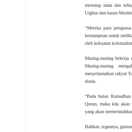
menutup mata dan telin
Uighur dan kaum Musli
“Mereka para penguasa k
kemampuan untuk melihat
oleh kekuatan koloniali
Masing-masing bekerja d
Masing-masing mengab
menyelamatkan rakyat Tu
dunia.
“Pada bulan Ramadhan y
Quran, maka kita akan t
yang akan memerintahkan
Bahkan, tegasnya, gunu