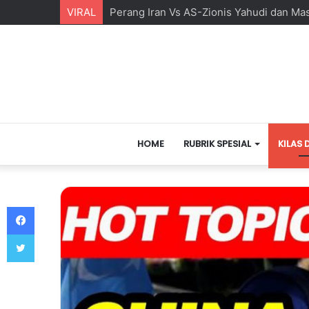
VIRAL
Perang Iran Vs AS-Zionis Yahudi dan Ma
HOME
RUBRIK SPESIAL
KILAS 
Facebook
Twitter