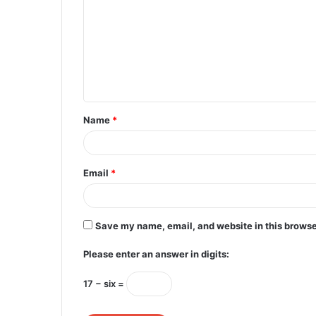
m
m
e
n
t
Name
*
*
Email
*
Save my name, email, and website in this browse
Please enter an answer in digits:
17 − six =