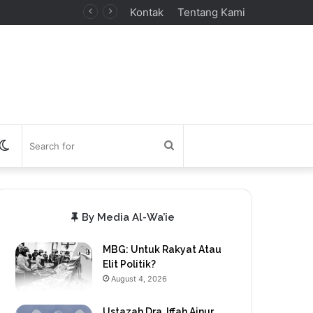
Kontak
Tentang Kami
debar
Switch
Search
skin
for
By Media Al-Wa’ie
MBG: Untuk Rakyat Atau
Elit Politik?
August 4, 2026
Ustazah Dra. Iffah Ainur