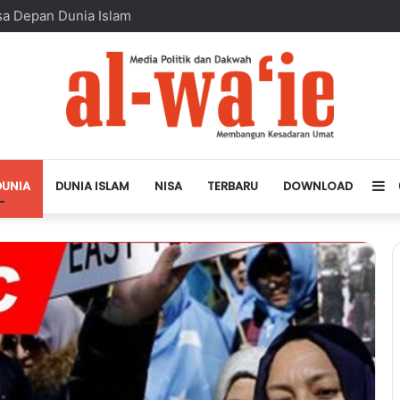
sa Depan Dunia Islam
DUNIA
DUNIA ISLAM
NISA
TERBARU
DOWNLOAD
Si