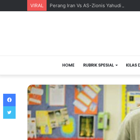
VIRAL
Perang Iran Vs AS-Zionis Yahudi dan Ma
HOME
RUBRIK SPESIAL
KILAS 
Facebook
Twitter