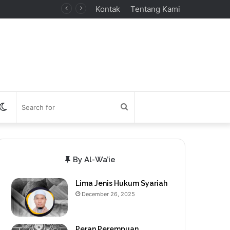
Kontak
Tentang Kami
debar
Switch
Search
skin
for
By Al-Wa’ie
Lima Jenis Hukum Syariah
December 26, 2025
Peran Perempuan