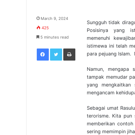
March 9, 2024
Sungguh tidak dirag
425
Posisinya yang i
5 minutes read
memenuhi kewajiban
istimewa ini telah m
Facebook
Twitter
Print
para pejuang Islam.
Namun, mengapa se
tampak memudar pad
yang mengkaitkan 
mengancam kehidup
Sebagai umat Rasulu
terorisme. Kita pu
memberikan contoh n
sering memimpin jiha