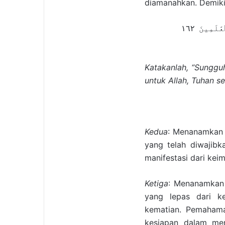
diamanahkan. Demiki
لَمِينَ ١٦٢
Katakanlah, “Sunggu
untuk Allah, Tuhan s
Kedua
: Menanamkan 
yang telah diwajib
manifestasi dari keim
Ketiga
: Menanamkan 
yang lepas dari ke
kematian. Pemahama
kesiapan dalam men