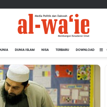
sa Depan Dunia Islam
DUNIA
DUNIA ISLAM
NISA
TERBARU
DOWNLOAD
Si