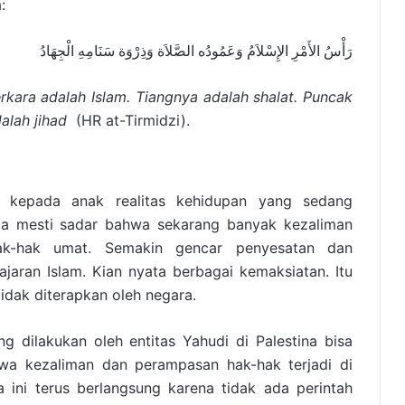
:
رَأْسُ الأَمْرِ الإِسْلاَمُ وَعَمُودُه الصَّلاَة وَذِرْوَة سَنَامِهِ الْجِهَادُ
rkara adalah Islam. Tiangnya adalah shalat. Puncak
alah jihad
(HR at-Tirmidzi).
n kepada anak realitas kehidupan yang sedang
ita mesti sadar bahwa sekarang banyak kezaliman
k-hak umat. Semakin gencar penyesatan dan
jaran Islam. Kian nyata berbagai kemaksiatan. Itu
tidak diterapkan oleh negara.
g dilakukan oleh entitas Yahudi di Palestina bisa
wa kezaliman dan perampasan hak-hak terjadi di
ini terus berlangsung karena tidak ada perintah