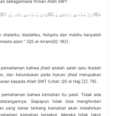
an sebagaimana firman Allah SWT:
قُلۡ إِنَّ صَلَاتِي وَنُسُكِي وَمَحۡيَايَ وَمَمَاتِي لِلَّهِ رَبِّ ٱلۡعَٰ
h shalatku, ibadahku, hidupku dan matiku hanyalah
emesta alam.
” (QS al-An’am[6]: 162).
pemahaman bahwa jihad adalah salah satu ibadah
kan, dan ketundukan pada hukum jihad merupakan
anan kepada Allah SWT (Lihat: QS al Hajj [2]: 78).
pemahaman bahwa kematian itu pasti. Tidak ada
datangannya. Siapapun tidak bisa menghindari
n yang benar tentang kematian akan melahirkan
ghadapi kematian tersebut. Mereka tidak takut