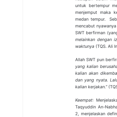
untuk bertempur me
menjemput maka kem
medan tempur. Seba
mencabut nyawanya s
SWT berfirman (yang
melainkan dengan iz
waktunya
(TQS. Ali I
Allah SWT pun berfir
yang kalian berusah
kalian akan dikemba
dan yang nyata. Lal
kalian kerjakan.”
(TQS
Keempat
: Menjelas
Taqyuddin An-Nabha
2, menjelaskan defi