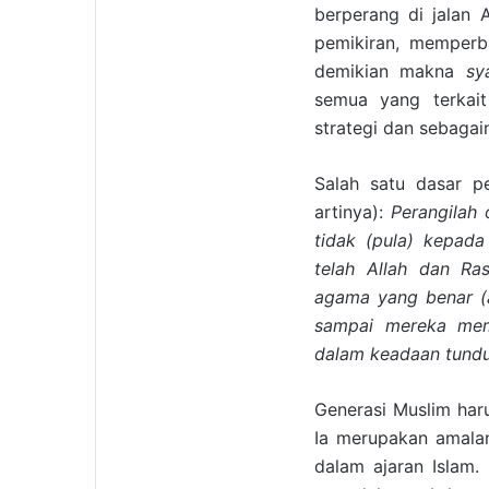
berperang di jalan 
pemikiran, memperb
demikian makna
sya
semua yang terkait
strategi dan sebagai
Salah satu dasar p
artinya):
Perangilah
tidak (pula) kepad
telah Allah dan Ra
agama yang benar (a
sampai mereka mem
dalam keadaan tund
Generasi Muslim har
Ia merupakan amala
dalam ajaran Islam.