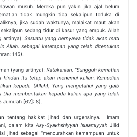
lawan musuh. Mereka pun yakin jika ajal belum
atian tidak mungkin tiba sekalipun terluka di
liknya, jika sudah waktunya, malaikat maut akan
ekalipun sedang tidur di kasur yang empuk. Allah
 artinya):
Sesuatu yang bernyawa tidak akan mati
in Allah, sebagai ketetapan yang telah ditentukan
mran: 145).
man (yang artinya):
Katakanlah, “Sungguh kematian
a hindari itu tetap akan menemui kalian. Kemudian
likan kepada (Allah), Yang mengetahui yang gaib
u Dia memberitakan kepada kalian apa yang telah
 Jumu’ah [62]: 8).
kan tentang hakikat jihad dan urgensinya. Imam
ni, dalam kita
Asy-Syakhshiyyah Islaamiyyah
Jilid
nisi jihad sebagai “mencurahkan kemampuan untuk