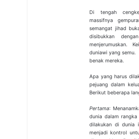
Di tengah cengker
massifnya gempur
semangat jihad buk
disibukkan denga
menjerumuskan. Ke
duniawi yang semu. 
benak mereka.
Apa yang harus dil
pejuang dalam kelu
Berikut beberapa lan
Pertama
: Menanamka
dunia dalam rangka
dilakukan di dunia
menjadi kontrol unt