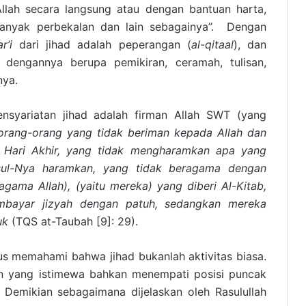
Allah secara langsung atau dengan bantuan harta,
anyak perbekalan dan lain sebagainya”. Dengan
r’i
dari jihad adalah peperangan (
al-qitaal
), dan
 dengannya berupa pemikiran, ceramah, tulisan,
nya.
ensyariatan jihad adalah firman Allah SWT (yang
 orang-orang yang tidak beriman kepada Allah dan
a Hari Akhir, yang tidak mengharamkan apa yang
sul-Nya haramkan, yang tidak beragama dengan
gama Allah), (yaitu mereka) yang diberi Al-Kitab,
bayar jizyah dengan patuh, sedangkan mereka
uk
(TQS at-Taubah [9]: 29).
us memahami bahwa jihad bukanlah aktivitas biasa.
n yang istimewa bahkan menempati posisi puncak
 Demikian sebagaimana dijelaskan oleh Rasulullah