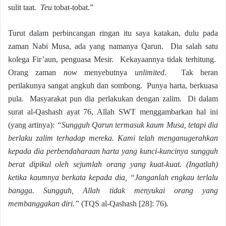
sulit taat.
Teu
tobat-tobat.”
Turut dalam perbincangan ringan itu saya katakan, dulu pada
zaman Nabi Musa, ada yang namanya Qarun. Dia salah satu
kolega Fir’aun, penguasa Mesir. Kekayaannya tidak terhitung.
Orang zaman
now
menyebutnya
unlimited
. Tak heran
perilakunya sangat angkuh dan sombong. Punya harta, berkuasa
pula. Masyarakat pun dia perlakukan dengan zalim. Di dalam
surat al-Qashash ayat 76, Allah SWT menggambarkan hal ini
(yang artinya):
“Sungguh Qarun termasuk kaum Musa, tetapi dia
berlaku zalim terhadap mereka. Kami telah menganugerahkan
kepada dia perbendaharaan harta yang kunci-kuncinya sungguh
berat dipikul oleh sejumlah orang yang kuat-kuat. (Ingatlah)
ketika kaumnya berkata kepada dia, “Janganlah engkau terlalu
bangga. Sungguh, Allah tidak menyukai orang yang
membanggakan diri.”
(TQS al-Qashash [28]: 76)
.