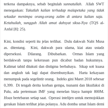
terkena dampaknya, sebab begitulah
sunnatullah
. Allah SWT
menegaskan:
Takutlah kalian terhadap malapetaka yang tidak
sekadar menimpa orang-orang zalim di antara kalian saja.
Ketahuilah, sungguh Allah amat dahsyat siksa-Nya
(TQS al-
Anfal [8]: 25).
Kini, kondisi seperti itu jelas terlihat. Dulu dakwah Nabi Musa
as. ditentang. Kini, dakwah para ulama, kiai atau ustadz
dipersekusi. Dilarang. Dibubarkan. Ormas Islam yang
berdakwah tanpa kekerasan pun dicabut badan hukumnya.
Kalimat tahid ditakuti dan distigma berbahaya. Sikap
sok
kuasa
dan angkuh tak lagi dapat disembunyikan. Harta kekayaan
menumpuk pada segelintir orang. Indeks gini Maret 2018 sebesar
0,399. Di tengah derita korban gempa, tsunami dan likuifaksi di
Palu, ada pertemuan IMF yang menelan biaya hampir 800M.
Hoax
bertebaran setiap saat. Operasi intelijen untuk memojokkan
gerakan Islam terlihat jelas polanya. Adu domba umat Islam demi