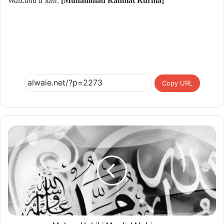
WalLâhu a’lam
.
[Muhammad Rahmat Kurnia]
Copy URL