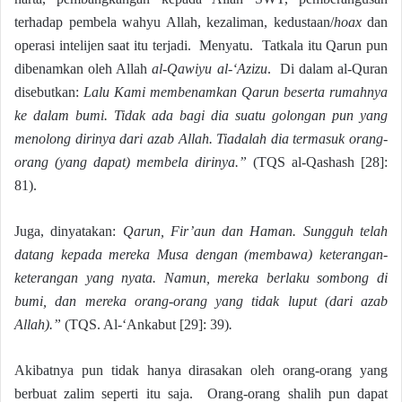
terhadap pembela wahyu Allah, kezaliman, kedustaan/
hoax
dan
operasi intelijen saat itu terjadi. Menyatu. Tatkala itu Qarun pun
dibenamkan oleh Allah
al-Qawiyu al-‘Azizu
. Di dalam al-Quran
disebutkan:
Lalu Kami membenamkan Qarun beserta rumahnya
ke dalam bumi. Tidak ada bagi dia suatu golongan pun yang
menolong dirinya dari azab Allah. Tiadalah dia termasuk orang-
orang (yang dapat) membela dirinya.”
(TQS al-Qashash [28]:
81).
Juga, dinyatakan:
Qarun, Fir’aun dan Haman. Sungguh telah
datang kepada mereka Musa dengan (membawa) keterangan-
keterangan yang nyata. Namun, mereka berlaku sombong di
bumi, dan mereka orang-orang yang tidak luput (dari azab
Allah).”
(TQS. Al-‘Ankabut [29]: 39)
.
Akibatnya pun tidak hanya dirasakan oleh orang-orang yang
berbuat zalim seperti itu saja. Orang-orang shalih pun dapat