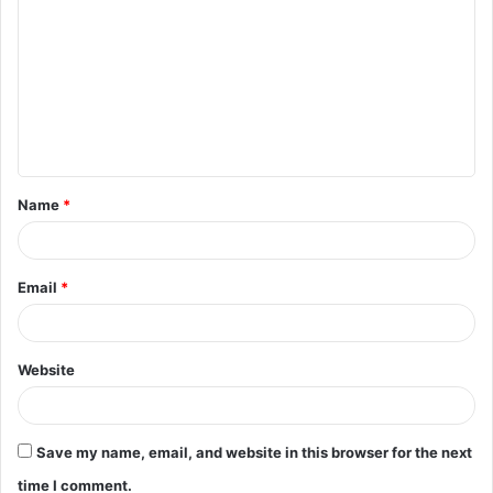
o
m
m
e
n
t
Name
*
*
Email
*
Website
Save my name, email, and website in this browser for the next
time I comment.