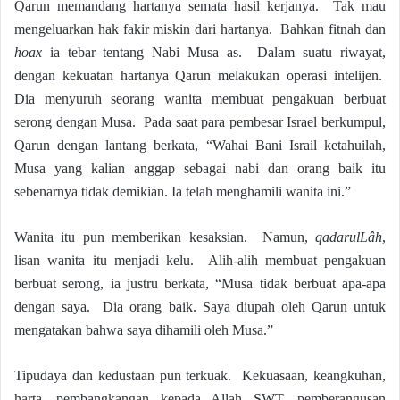
Qarun memandang hartanya semata hasil kerjanya. Tak mau
mengeluarkan hak fakir miskin dari hartanya. Bahkan fitnah dan
hoax
ia tebar tentang Nabi Musa as. Dalam suatu riwayat,
dengan kekuatan hartanya Qarun melakukan operasi intelijen.
Dia menyuruh seorang wanita membuat pengakuan berbuat
serong dengan Musa. Pada saat para pembesar Israel berkumpul,
Qarun dengan lantang berkata, “Wahai Bani Israil ketahuilah,
Musa yang kalian anggap sebagai nabi dan orang baik itu
sebenarnya tidak demikian. Ia telah menghamili wanita ini.”
Wanita itu pun memberikan kesaksian. Namun,
qadarulLâh
,
lisan wanita itu menjadi kelu. Alih-alih membuat pengakuan
berbuat serong, ia justru berkata, “Musa tidak berbuat apa-apa
dengan saya. Dia orang baik. Saya diupah oleh Qarun untuk
mengatakan bahwa saya dihamili oleh Musa.”
Tipudaya dan kedustaan pun terkuak. Kekuasaan, keangkuhan,
harta, pembangkangan kepada Allah SWT, pemberangusan