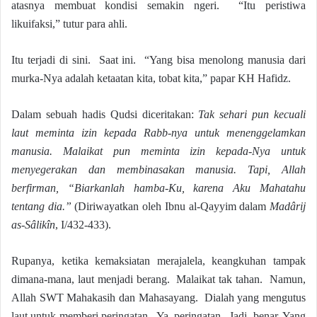
atasnya membuat kondisi semakin ngeri. “Itu peristiwa
likuifaksi,” tutur para ahli.
Itu terjadi di sini. Saat ini. “Yang bisa menolong manusia dari
murka-Nya adalah ketaatan kita, tobat kita,” papar KH Hafidz.
Dalam sebuah hadis Qudsi diceritakan:
Tak sehari pun kecuali
laut meminta izin kepada Rabb-nya untuk menenggelamkan
manusia. Malaikat pun meminta izin kepada-Nya untuk
menyegerakan dan membinasakan manusia. Tapi, Allah
berfirman, “Biarkanlah hamba-Ku, karena Aku Mahatahu
tentang dia.”
(Diriwayatkan oleh Ibnu al-Qayyim dalam
Madârij
as-Sâlikîn
, I/432-433).
Rupanya, ketika kemaksiatan merajalela, keangkuhan tampak
dimana-mana, laut menjadi berang. Malaikat tak tahan. Namun,
Allah SWT Mahakasih dan Mahasayang. Dialah yang mengutus
laut untuk memberi peringatan. Ya, peringatan. Jadi, benar. Yang