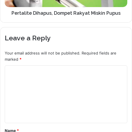
Pertalite Dihapus, Dompet Rakyat Miskin Pupus
Leave a Reply
Your email address will not be published.
Required fields are
marked
*
C
o
m
m
e
n
t
Name
*
*