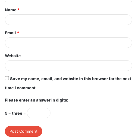
t
Name
*
*
Email
*
Website
Save my name, email, and website in this browser for the next
time I comment.
Please enter an answer in digits:
9 − three =