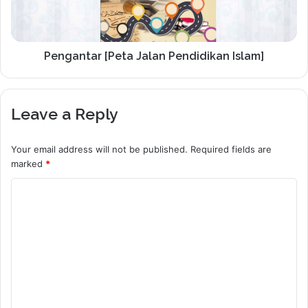
Pengantar [Peta Jalan Pendidikan Islam]
Leave a Reply
Your email address will not be published.
Required fields are
marked
*
C
o
m
m
e
n