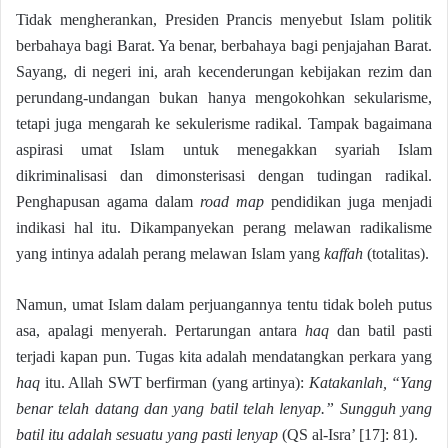
Tidak mengherankan, Presiden Prancis menyebut Islam politik
berbahaya bagi Barat. Ya benar, berbahaya bagi penjajahan Barat.
Sayang, di negeri ini, arah kecenderungan kebijakan rezim dan
perundang-undangan bukan hanya mengokohkan sekularisme,
tetapi juga mengarah ke sekulerisme radikal. Tampak bagaimana
aspirasi umat Islam untuk menegakkan syariah Islam
dikriminalisasi dan dimonsterisasi dengan tudingan radikal.
Penghapusan agama dalam
road map
pendidikan juga menjadi
indikasi hal itu. Dikampanyekan perang melawan radikalisme
yang intinya adalah perang melawan Islam yang
kaffah
(totalitas).
Namun, umat Islam dalam perjuangannya tentu tidak boleh putus
asa, apalagi menyerah. Pertarungan antara
haq
dan batil pasti
terjadi kapan pun. Tugas kita adalah mendatangkan perkara yang
haq
itu. Allah SWT berfirman (yang artinya):
Katakanlah, “Yang
benar telah datang dan yang batil telah lenyap.” Sungguh yang
batil itu adalah sesuatu yang pasti lenyap
(QS al-Isra’ [17]: 81).