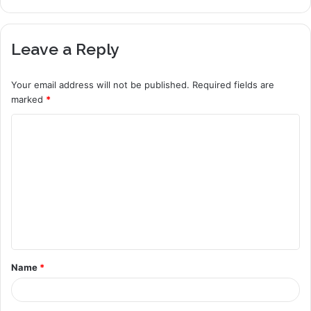
Leave a Reply
Your email address will not be published.
Required fields are
marked
*
C
o
m
m
e
n
t
Name
*
*