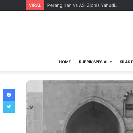
VIRAL
Perang Iran Vs AS-Zionis Yahudi dan Ma
HOME
RUBRIK SPESIAL
KILAS 
Facebook
Twitter