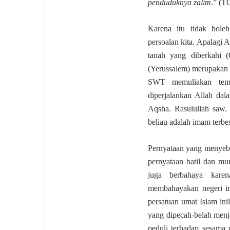
penduduknya zalim
.” (T
Karena itu tidak bole
persoalan kita. Apalagi 
tanah yang diberkahi (
(Yerussalem) merupakan t
SWT memuliakan tempa
diperjalankan Allah dal
Aqsha. Rasulullah saw
beliau adalah imam terbe
Pernyataan yang menyebut
pernyataan batil dan mu
juga berbahaya kare
membahayakan negeri in
persatuan umat Islam ini
yang dipecah-belah menj
peduli terhadap sesama