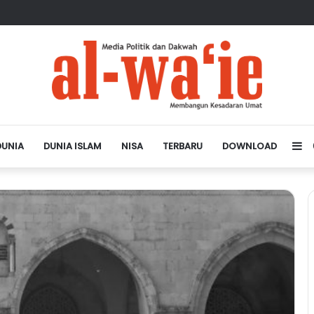
sa Depan Dunia Islam
DUNIA
DUNIA ISLAM
NISA
TERBARU
DOWNLOAD
Si