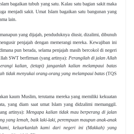
Islam bagaikan tubuh yang satu. Kalau satu bagian sakit maka
juga menjadi sakit. Umat Islam bagaikan satu bangunan yang
ama lain.
 manapun yang dijajah, penduduknya diusir, dizalimi, dibunuh
ngusir penjajah dengan memerangi mereka. Kewajiban ini
dimana pun berada, selama penjajah masih bercokol di negeri
Allah SWT berfirman (yang artinya):
Perangilah di jalan Allah
angi kalian, (tetapi) janganlah kalian melampaui batas
lah tidak menyukai orang-orang yang melampaui batas
(TQS
an kaum Muslim, terutama mereka yang memiliki kekuatan
jata, yang diam saat umat Islam yang didzalimi memanggil.
ang artinya):
Mengapa kalian tidak mau berperang di jalan
ng yang lemah, baik laki-laki, perempuan maupun anak-anak
ami, keluarkanlah kami dari negeri ini (Makkah) yang