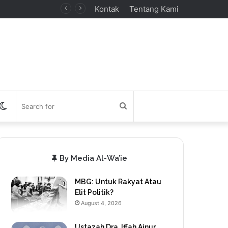
Kontak
Tentang Kami
debar
Switch
Search
skin
for
By Media Al-Wa’ie
MBG: Untuk Rakyat Atau
Elit Politik?
August 4, 2026
Ustazah Dra. Iffah Ainur