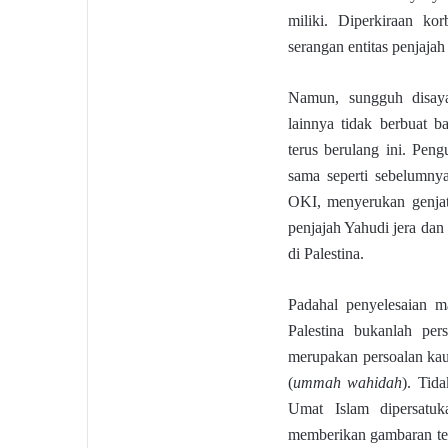
miliki. Diperkiraan ko
serangan entitas penjajah
Namun, sungguh disaya
lainnya tidak berbuat 
terus berulang ini. Pen
sama seperti sebelumny
OKI, menyerukan genjat
penjajah Yahudi jera dan
di Palestina.
Padahal penyelesaian m
Palestina bukanlah per
merupakan persoalan ka
(
ummah wahidah
). Tid
Umat Islam dipersatuk
memberikan gambaran t