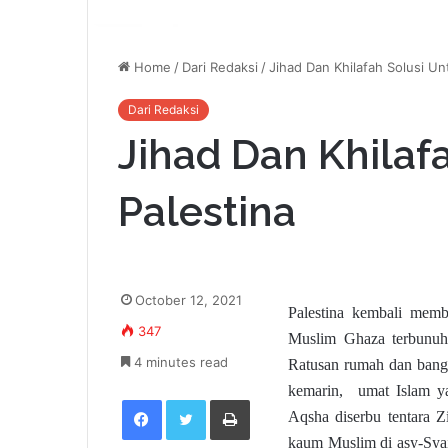
Home
/
Dari Redaksi
/
Jihad Dan Khilafah Solusi Un
Dari Redaksi
Jihad Dan Khilaf
Palestina
October 12, 2021
Palestina kembali memb
347
Muslim Ghaza terbunuh.
4 minutes read
Ratusan rumah dan bang
kemarin, umat Islam y
Facebook
Twitter
Print
Aqsha diserbu tentara 
kaum Muslim di asy-Sya