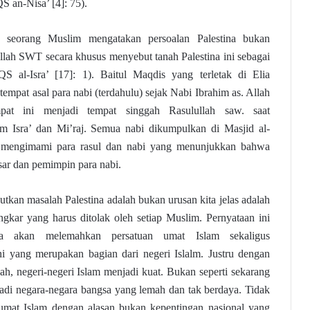
QS an-Nisa’ [4]: 75).
h seorang Muslim mengatakan persoalan Palestina bukan
Allah SWT secara khusus menyebut tanah Palestina ini sebagai
QS al-Isra’ [17]: 1). Baitul Maqdis yang terletak di Elia
empat asal para nabi (terdahulu) sejak Nabi Ibrahim as. Allah
t ini menjadi tempat singgah Rasulullah saw. saat
am Isra’ dan Mi’raj. Semua nabi dikumpulkan di Masjid al-
. mengimami para rasul dan nabi yang menunjukkan bahwa
sar dan pemimpin para nabi.
kan masalah Palestina adalah bukan urusan kita jelas adalah
ngkar yang harus ditolak oleh setiap Muslim. Pernyataan ini
na akan melemahkan persatuan umat Islam sekaligus
i yang merupakan bagian dari negeri Islalm. Justru dengan
lah, negeri-negeri Islam menjadi kuat. Bukan seperti sekarang
adi negara-negara bangsa yang lemah dan tak berdaya. Tidak
 umat Islam dengan alasan bukan kepentingan nasional yang