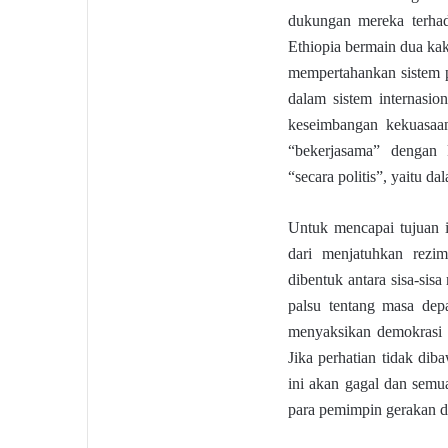
dukungan mereka terha
Ethiopia bermain dua kaki
mempertahankan sistem p
dalam sistem internasio
keseimbangan kekuasaan,
“bekerjasama” dengan 
“secara politis”, yaitu da
Untuk mencapai tujuan in
dari menjatuhkan rezi
dibentuk antara sisa-sis
palsu tentang masa dep
menyaksikan demokrasi t
Jika perhatian tidak dib
ini akan gagal dan semu
para pemimpin gerakan d