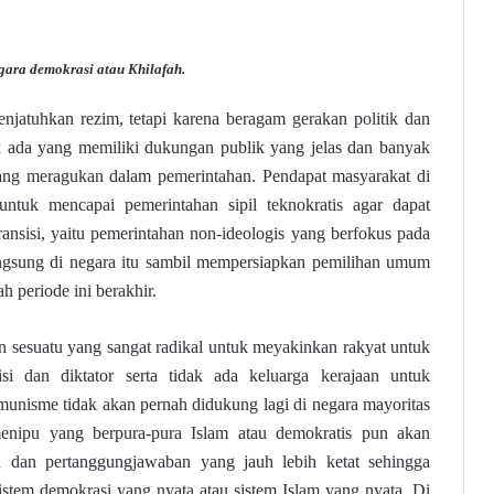
gara demokrasi atau Khilafah.
njatuhkan rezim, tetapi karena beragam gerakan politik dan
dak ada yang memiliki dukungan publik yang jelas dan banyak
yang meragukan dalam pemerintahan. Pendapat masyarakat di
 untuk mencapai pemerintahan sipil teknokratis agar dapat
nsisi, yaitu pemerintahan non-ideologis yang berfokus pada
angsung di negara itu sambil mempersiapkan pemilihan umum
ah periode ini berakhir.
n sesuatu yang sangat radikal untuk meyakinkan rakyat untuk
si dan diktator serta tidak ada keluarga kerajaan untuk
unisme tidak akan pernah didukung lagi di negara mayoritas
nipu yang berpura-pura Islam atau demokratis pun akan
 dan pertanggungjawaban yang jauh lebih ketat sehingga
istem demokrasi yang nyata atau sistem Islam yang nyata. Di