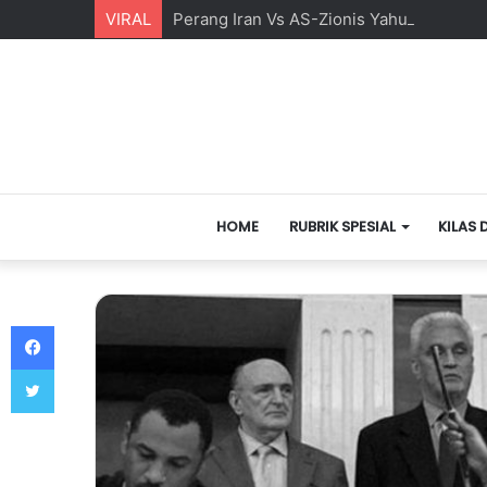
VIRAL
Perang Iran Vs AS-Zionis Yahudi dan Ma
HOME
RUBRIK SPESIAL
KILAS 
Facebook
Twitter