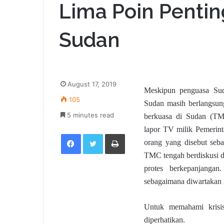
Lima Poin Pentin
Sudan
August 17, 2019
Meskipun penguasa Sud
105
Sudan masih berlangsun
5 minutes read
berkuasa di Sudan (TM
lapor TV milik Pemerin
Facebook
Twitter
Print
orang yang disebut sebag
TMC tengah berdiskusi d
protes berkepanjanga
sebagaimana diwartakan A
Untuk memahami krisis
diperhatikan.