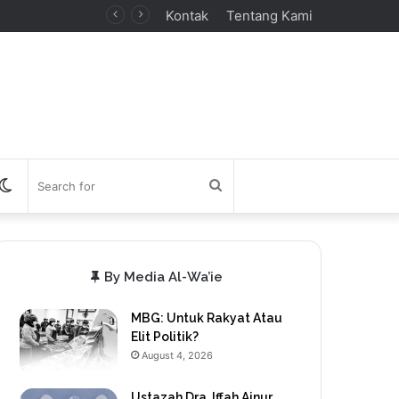
Kontak
Tentang Kami
debar
Switch
Search
skin
for
By Media Al-Wa’ie
MBG: Untuk Rakyat Atau
Elit Politik?
August 4, 2026
Ustazah Dra. Iffah Ainur