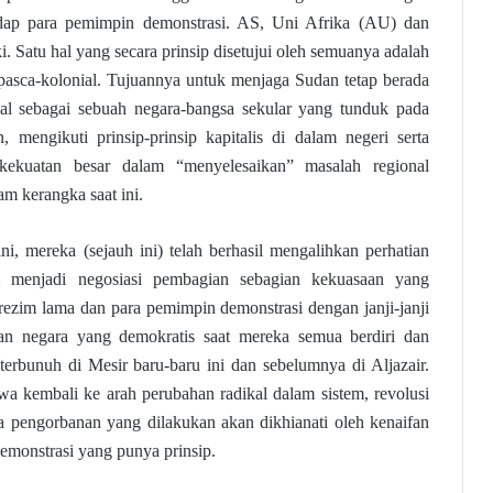
dap para pemimpin demonstrasi. AS, Uni Afrika (AU) dan
. Satu hal yang secara prinsip disetujui oleh semuanya adalah
asca-kolonial. Tujuannya untuk menjaga Sudan tetap berada
nal sebagai sebuah negara-bangsa sekular yang tunduk pada
 mengikuti prinsip-prinsip kapitalis di dalam negeri serta
kekuatan besar dalam “menyelesaikan” masalah regional
lam kerangka saat ini.
i, mereka (sejauh ini) telah berhasil mengalihkan perhatian
m menjadi negosiasi pembagian sebagian kekuasaan yang
a rezim lama dan para pemimpin demonstrasi dengan janji-janji
an negara yang demokratis saat mereka semua berdiri dan
erbunuh di Mesir baru-baru ini dan sebelumnya di Aljazair.
awa kembali ke arah perubahan radikal dalam sistem, revolusi
a pengorbanan yang dilakukan akan dikhianati oleh kenaifan
emonstrasi yang punya prinsip.