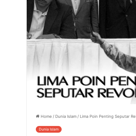
Home
/
Dunia Islam
/
Lima Poin Penting Seputar Re
Dunia Islam