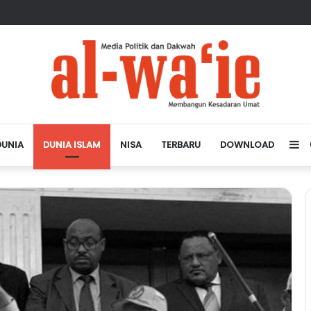
sa Depan Dunia Islam
DUNIA
DUNIA ISLAM
NISA
TERBARU
DOWNLOAD
Si