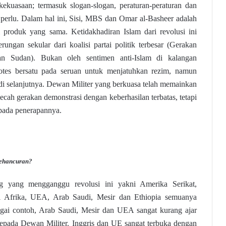
ekuasaan; termasuk slogan-slogan, peraturan-peraturan dan
 perlu. Dalam hal ini, Sisi, MBS dan Omar al-Basheer adalah
i produk yang sama. Ketidakhadiran Islam dari revolusi ini
ungan sekular dari koalisi partai politik terbesar (Gerakan
n Sudan). Bukan oleh sentimen anti-Islam di kalangan
otes bersatu pada seruan untuk menjatuhkan rezim, namun
adi selanjutnya. Dewan Militer yang berkuasa telah memainkan
cah gerakan demonstrasi dengan keberhasilan terbatas, tetapi
 pada penerapannya.
kehancuran?
ng yang mengganggu revolusi ini yakni Amerika Serikat,
i Afrika, UEA, Arab Saudi, Mesir dan Ethiopia semuanya
ai contoh, Arab Saudi, Mesir dan UEA sangat kurang ajar
pada Dewan Militer. Inggris dan UE sangat terbuka dengan