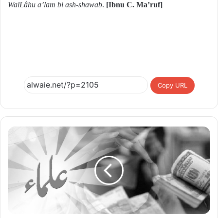
WalLâhu a’lam bi ash-shawab
.
[
Ibnu C. Ma’ruf
]
Copy URL