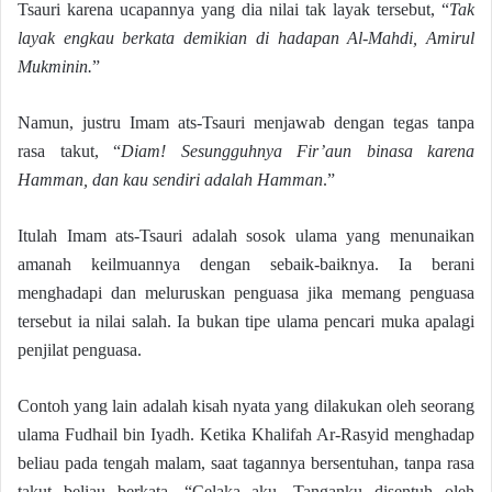
Tsauri karena ucapannya yang dia nilai tak layak tersebut, “
Tak
layak engkau berkata demikian di hadapan Al-Mahdi, Amirul
Mukminin.
”
Namun, justru Imam ats-Tsauri menjawab dengan tegas tanpa
rasa takut, “
Diam! Sesungguhnya Fir’aun binasa karena
Hamman, dan kau sendiri adalah Hamman
.”
Itulah Imam ats-Tsauri adalah sosok ulama yang menunaikan
amanah keilmuannya dengan sebaik-baiknya. Ia berani
menghadapi dan meluruskan penguasa jika memang penguasa
tersebut ia nilai salah. Ia bukan tipe ulama pencari muka apalagi
penjilat penguasa.
Contoh yang lain adalah kisah nyata yang dilakukan oleh seorang
ulama Fudhail bin Iyadh. Ketika Khalifah Ar-Rasyid menghadap
beliau pada tengah malam, saat tagannya bersentuhan, tanpa rasa
takut beliau berkata, “Celaka aku. Tanganku disentuh oleh