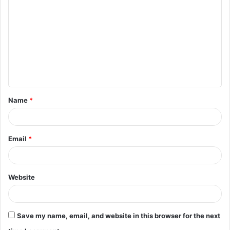
o
m
m
e
n
t
Name
*
*
Email
*
Website
Save my name, email, and website in this browser for the next