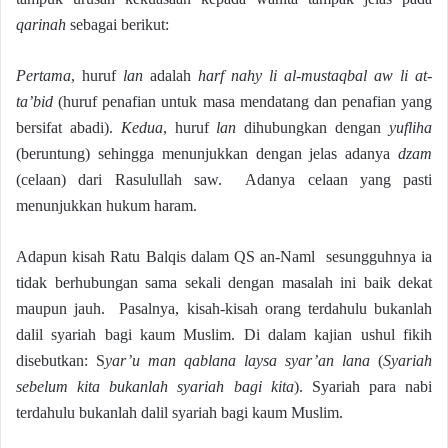
qarinah
sebagai berikut:
Pertama
, huruf
lan
adalah
harf nahy li al-mustaqbal aw li at-
ta’bid
(huruf penafian untuk masa mendatang dan penafian yang
bersifat abadi).
Kedua
, huruf
lan
dihubungkan dengan
yufliha
(beruntung) sehingga menunjukkan dengan jelas adanya
dzam
(celaan) dari Rasulullah saw. Adanya celaan yang pasti
menunjukkan hukum haram.
Adapun kisah Ratu Balqis dalam QS an-Naml sesungguhnya ia
tidak berhubungan sama sekali dengan masalah ini baik dekat
maupun jauh. Pasalnya, kisah-kisah orang terdahulu bukanlah
dalil syariah bagi kaum Muslim. Di dalam kajian ushul fikih
disebutkan: S
yar’u man qablana laysa syar’an lana
(
Syariah
sebelum kita bukanlah syariah bagi kita
). Syariah para nabi
terdahulu bukanlah dalil syariah bagi kaum Muslim.