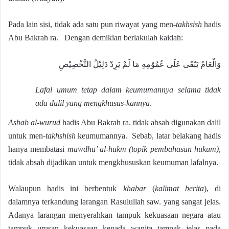
Pada lain sisi, tidak ada satu pun riwayat yang men-
takhsish
hadis
Abu Bakrah ra. Dengan demikian berlakulah kaidah:
وَالْعَامُ يَبْقَى عَلَى عُمُوْمِهِ مَا لَمْ يَرِدْ دَلِيْلُ التَّخْصِيْصِ
Lafal umum tetap dalam keumumannya selama tidak
ada dalil yang mengkhusus-kannya
.
Asbab al-wurud
hadis Abu Bakrah ra. tidak absah digunakan dalil
untuk men-
takhshish
keumumannya. Sebab, latar belakang hadis
hanya membatasi
mawdhu’ al-hukm (topik pembahasan hukum)
,
tidak absah dijadikan untuk mengkhususkan keumuman lafalnya.
Walaupun hadis ini berbentuk
khabar
(
kalimat berita
), di
dalamnya terkandung larangan Rasulullah saw. yang sangat jelas.
Adanya larangan menyerahkan tampuk kekuasaan negara atau
tampuk urusan kekuasaan kepada wanita tampak jelas pada