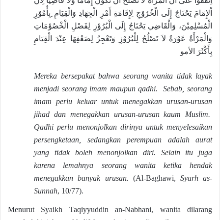
اْلإِمَامَ يَحْتَاجُ إِلَى الْخُرُوْجِ لِإِقَامَةِ أَمْرِ الْجِهَادِ وَالْقِيَامِ ِبِأُمُوْرِ
الْمُسْلِمِيْنَ، وَالْقَاضِي يَحْتَاجُ إِلَى الْبُرُوْزِ لِفَصْلِ الْخْصُوْمَاتِ
وَالْمَرْأَةُ عَوْرَةٌ لاَ تَصْلُحُ لِلْبُرُوْزِ وَتَعْجِزُ لِضَعْفِهَا عِنْدَ الْقِيَامِ
بِأَكْثَرَ الأمو
Mereka bersepakat bahwa seorang wanita tidak layak
menjadi seorang imam maupun qadhi. Sebab, seorang
imam perlu keluar untuk menegakkan urusan-urusan
jihad dan menegakkan urusan-urusan kaum Muslim.
Qadhi perlu menonjolkan dirinya untuk menyelesaikan
persengketaan, sedangkan perempuan adalah aurat
yang tidak boleh menonjolkan diri. Selain itu juga
karena lemahnya seorang wanita ketika hendak
menegakkan banyak urusan.
(Al-Baghawi,
Syarh as-
Sunnah
, 10/77).
Menurut Syaikh Taqiyyuddin an-Nabhani, wanita dilarang