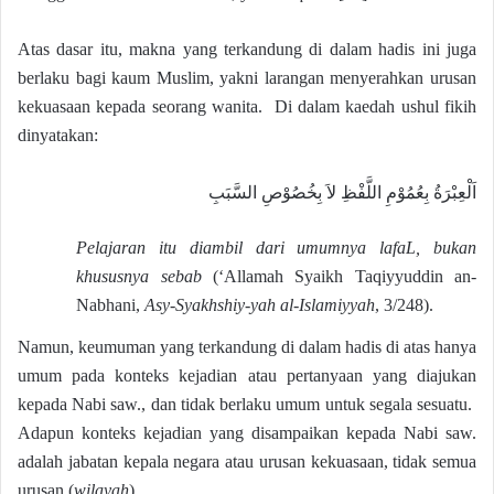
Atas dasar itu, makna yang terkandung di dalam hadis ini juga
berlaku bagi kaum Muslim, yakni larangan menyerahkan urusan
kekuasaan kepada seorang wanita. Di dalam kaedah ushul fikih
dinyatakan:
اَلْعِبْرَةُ بِعُمُوْمِ اللَّفْظِ لاَ بِخُصُوْصِ السَّبَبِ
Pelajaran itu diambil dari umumnya lafaL, bukan
khususnya sebab
(‘Allamah Syaikh Taqiyyuddin an-
Nabhani,
Asy-Syakhshiy-yah al-Islamiyyah
, 3/248).
Namun, keumuman yang terkandung di dalam hadis di atas hanya
umum pada konteks kejadian atau pertanyaan yang diajukan
kepada Nabi saw., dan tidak berlaku umum untuk segala sesuatu.
Adapun konteks kejadian yang disampaikan kepada Nabi saw.
adalah jabatan kepala negara atau urusan kekuasaan, tidak semua
urusan (
wilayah
).