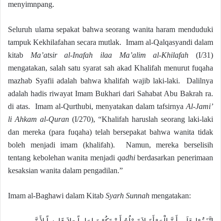
menyimnpang.
Seluruh ulama sepakat bahwa seorang wanita haram menduduki
tampuk Kekhilafahan secara mutlak. Imam al-Qalqasyandi dalam
kitab
Ma’atsir al-Inafah ilaa Ma’alim al-Khilafah
(I/31)
mengatakan, salah satu syarat sah akad Khalifah menurut fuqaha
mazhab Syafii adalah bahwa khalifah wajib laki-laki. Dalilnya
adalah hadis riwayat Imam Bukhari dari Sahabat Abu Bakrah ra.
di atas. Imam al-Qurthubi, menyatakan dalam tafsirnya
Al-Jami’
li Ahkam al-Quran
(I/270), “Khalifah haruslah seorang laki-laki
dan mereka (para fuqaha) telah bersepakat bahwa wanita tidak
boleh menjadi imam (khalifah). Namun, mereka berselisih
tentang kebolehan wanita menjadi
qadhi
berdasarkan penerimaan
kesaksian wanita dalam pengadilan.”
Imam al-Baghawi dalam Kitab
Syarh Sunnah
mengatakan:
اِتَّفَقُوْا عَلَى أَنَّ الْمَرْأَةَ لاَ تَصْلُحُ أَنْ تَكُوْنَ إِمَاماً وَلاَ قَاضِياً لِأَنَّ