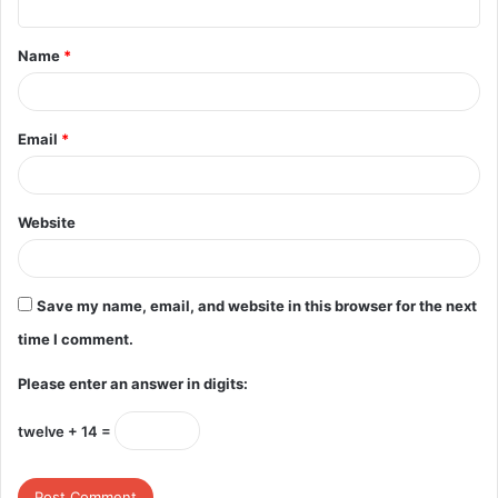
t
Name
*
*
Email
*
Website
Save my name, email, and website in this browser for the next
time I comment.
Please enter an answer in digits:
twelve + 14 =