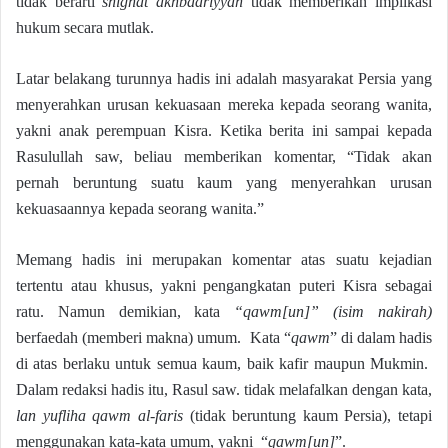
tidak berarti
shighat akhbaariyyah
tidak memberikan implikasi
hukum secara mutlak.
Latar belakang turunnya hadis ini adalah masyarakat Persia yang
menyerahkan urusan kekuasaan mereka kepada seorang wanita,
yakni anak perempuan Kisra. Ketika berita ini sampai kepada
Rasulullah saw, beliau memberikan komentar, “Tidak akan
pernah beruntung suatu kaum yang menyerahkan urusan
kekuasaannya kepada seorang wanita.”
Memang hadis ini merupakan komentar atas suatu kejadian
tertentu atau khusus, yakni pengangkatan puteri Kisra sebagai
ratu. Namun demikian, kata
“qawm[un]” (isim nakirah)
berfaedah (memberi makna) umum. Kata “
qawm
” di dalam hadis
di atas berlaku untuk semua kaum, baik kafir maupun Mukmin.
Dalam redaksi hadis itu, Rasul saw. tidak melafalkan dengan kata,
lan yufliha qawm al-faris
(tidak beruntung kaum Persia), tetapi
menggunakan kata-kata umum, yakni “
qawm[un]
”.