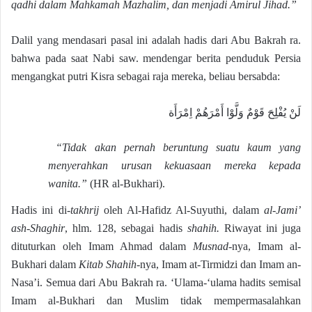
qadhi dalam Mahkamah Mazhalim, dan menjadi Amirul Jihad.”
Dalil yang mendasari pasal ini adalah hadis dari Abu Bakrah ra.
bahwa pada saat Nabi saw. mendengar berita penduduk Persia
mengangkat putri Kisra sebagai raja mereka, beliau bersabda:
لَنْ يُفْلِحَ قَوْمٌ وَلَّوْا أَمْرَهُمْ اِمْرَأَة
“Tidak akan pernah beruntung suatu kaum yang
menyerahkan urusan kekuasaan mereka kepada
wanita.”
(HR al-Bukhari).
Hadis ini di-
takhrij
oleh Al-Hafidz Al-Suyuthi, dalam
al-Jami’
ash-Shaghir
, hlm. 128, sebagai hadis
shahih.
Riwayat ini juga
dituturkan oleh Imam Ahmad dalam
Musnad-
nya, Imam al-
Bukhari dalam
Kitab Shahih-
nya, Imam at-Tirmidzi dan Imam an-
Nasa’i. Semua dari Abu Bakrah ra. ‘Ulama-‘ulama hadits semisal
Imam al-Bukhari dan Muslim tidak mempermasalahkan