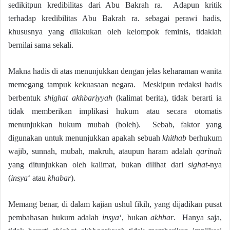
sedikitpun kredibilitas dari Abu Bakrah ra. Adapun kritik
terhadap kredibilitas Abu Bakrah ra. sebagai perawi hadis,
khususnya yang dilakukan oleh kelompok feminis, tidaklah
bernilai sama sekali.
Makna hadis di atas menunjukkan dengan jelas keharaman wanita
memegang tampuk kekuasaan negara. Meskipun redaksi hadis
berbentuk
shighat akhbariyyah
(kalimat berita), tidak berarti ia
tidak memberikan implikasi hukum atau secara otomatis
menunjukkan hukum mubah (boleh). Sebab, faktor yang
digunakan untuk menunjukkan apakah sebuah
khithab
berhukum
wajib, sunnah, mubah, makruh, ataupun haram adalah
qarinah
yang ditunjukkan oleh kalimat, bukan dilihat dari
sighat
-nya
(
insya
‘ atau
khabar
).
Memang benar, di dalam kajian ushul fikih, yang dijadikan pusat
pembahasan hukum adalah
insya
‘, bukan
akhbar
. Hanya saja,