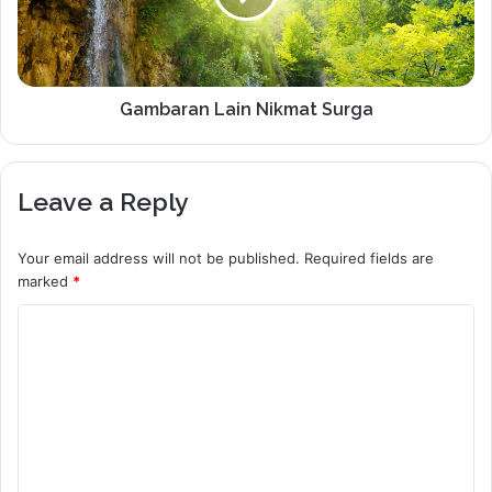
Gambaran Lain Nikmat Surga
Leave a Reply
Your email address will not be published.
Required fields are
marked
*
C
o
m
m
e
n