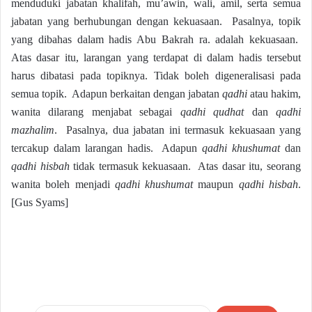
menduduki jabatan khalifah, mu’awin, wali, amil, serta semua
jabatan yang berhubungan dengan kekuasaan. Pasalnya, topik
yang dibahas dalam hadis Abu Bakrah ra. adalah kekuasaan.
Atas dasar itu, larangan yang terdapat di dalam hadis tersebut
harus dibatasi pada topiknya. Tidak boleh digeneralisasi pada
semua topik. Adapun berkaitan dengan jabatan
qadhi
atau hakim,
wanita dilarang menjabat sebagai
qadhi
qudhat
dan
qadhi
mazhalim
. Pasalnya, dua jabatan ini termasuk kekuasaan yang
tercakup dalam larangan hadis. Adapun
qadhi khushumat
dan
qadhi hisbah
tidak termasuk kekuasaan. Atas dasar itu, seorang
wanita boleh menjadi
qadhi khushumat
maupun
qadhi hisbah
.
[Gus Syams]