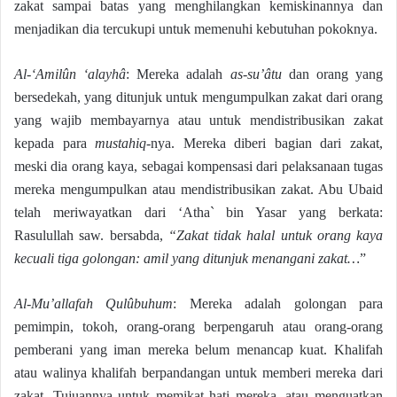
zakat sampai batas yang menghilangkan kemiskinannya dan
menjadikan dia tercukupi untuk memenuhi kebutuhan pokoknya.
Al-‘Amilûn ‘alayhâ
: Mereka adalah
as-su’âtu
dan orang yang
bersedekah, yang ditunjuk untuk mengumpulkan zakat dari orang
yang wajib membayarnya atau untuk mendistribusikan zakat
kepada para
mustahiq
-nya. Mereka diberi bagian dari zakat,
meski dia orang kaya, sebagai kompensasi dari pelaksanaan tugas
mereka mengumpulkan atau mendistribusikan zakat. Abu Ubaid
telah meriwayatkan dari ‘Atha` bin Yasar yang berkata:
Rasulullah saw. bersabda,
“Zakat tidak halal untuk orang kaya
kecuali tiga golongan: amil yang ditunjuk menangani zakat…
”
Al-Mu’allafah Qulûbuhum
: Mereka adalah golongan para
pemimpin, tokoh, orang-orang berpengaruh atau orang-orang
pemberani yang iman mereka belum menancap kuat. Khalifah
atau walinya khalifah berpandangan untuk memberi mereka dari
zakat. Tujuannya untuk memikat hati mereka, atau menguatkan