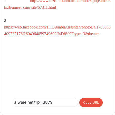
1
http://www.hizb-ut-tahrir.info/ar/index.php/ameer-
hizb/ameer-cmo-site/67311.html
2
https://web.facebook.com/HT.AtaabuAlrashtah/photos/a.1705088
409737176/2604964059749602/%D8%9Ftype=3&theater
Copy URL