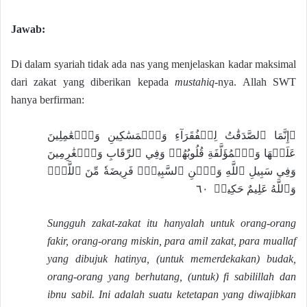
Jawab:
Di dalam syariah tidak ada nas yang menjelaskan kadar maksimal
dari zakat yang diberikan kepada
mustahiq
-nya. Allah SWT
hanya berfirman:
۞إِنَّمَا ٱلصَّدَقَٰتُ لِلۡفُقَرَآءِ وَٱلۡمَسَٰكِينِ وَٱلۡعَٰمِلِينَ
عَلَيۡهَا وَٱلۡمُؤَلَّفَةِ قُلُوبُهُمۡ وَفِي ٱلرِّقَابِ وَٱلۡغَٰرِمِينَ
وَفِي سَبِيلِ ٱللَّهِ وَٱبۡنِ ٱلسَّبِيلِۖ فَرِيضَةٗ مِّنَ ٱللَّهِۗ
وَٱللَّهُ عَلِيمٌ حَكِيمٞ ٦٠
Sungguh zakat-zakat itu hanyalah untuk orang-orang
fakir, orang-orang miskin, para amil zakat, para muallaf
yang dibujuk hatinya, (untuk memerdekakan) budak,
orang-orang yang berhutang, (untuk) fi sabilillah dan
ibnu sabil. Ini adalah suatu ketetapan yang diwajibkan