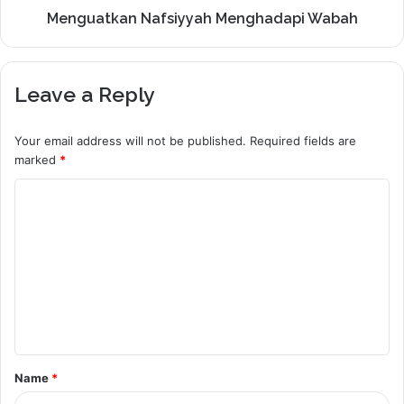
Menguatkan Nafsiyyah Menghadapi Wabah
Leave a Reply
Your email address will not be published.
Required fields are
marked
*
C
o
m
m
e
n
t
Name
*
*