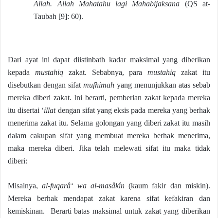
Allah. Allah Mahatahu lagi Mahabijaksana
(QS at-
Taubah [9]: 60).
Dari ayat ini dapat diistinbath kadar maksimal yang diberikan
kepada
mustahiq
zakat. Sebabnya, para
mustahiq
zakat itu
disebutkan dengan sifat
mufhimah
yang menunjukkan atas sebab
mereka diberi zakat. Ini berarti, pemberian zakat kepada mereka
itu disertai ‘
illat
dengan sifat yang eksis pada mereka yang berhak
menerima zakat itu. Selama golongan yang diberi zakat itu masih
dalam cakupan sifat yang membuat mereka berhak menerima,
maka mereka diberi. Jika telah melewati sifat itu maka tidak
diberi:
Misalnya,
al-fuqarâ‘ wa al-masâkîn
(kaum fakir dan miskin).
Mereka berhak mendapat zakat karena sifat kefakiran dan
kemiskinan. Berarti batas maksimal untuk zakat yang diberikan