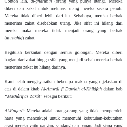
Contoh lain,
al-ghârimîn
(orang yang punya utang). Mereka
diberi dari zakat untuk melunasi utang mereka secara penuh.
Mereka tidak diberi lebih dari itu. Sebabnya, mereka berhak
menerima zakat disebabkan utang. Jika sifat ini hilang dari
mereka maka mereka tidak menjadi orang yang berhak
(
mustahiq
) zakat.
Begitulah berkaitan dengan semua golongan. Mereka diberi
bagian dari zakat hingga sifat yang menjadi sebab mereka berhak
menerima zakat itu hilang darinya.
Kami telah mengisyaratkan beberapa makna yang dijelaskan di
atas di dalam kitab
Al-Amwâl fî Dawlah al-Khilâfah
dalam bab
“Mashârif az-Zakât”
sebagai berikut:
Al-Fuqarâ
: Mereka adalah orang-orang yang tidak memperoleh
harta yang mencukupi untuk memenuhi kebutuhan-kebutuhan
asasi mereka yaitu pangan, sandang dan papan. Jadi siapa yang