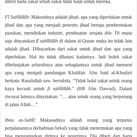
diberi harta zakat sebab zakat tidak halal untuk mereka.
Fî Sabîlillâh
: Maksudnya adalah jihad, apa yang diperlukan untuk
jihad dan apa yang menjadi penentu jihad berupa pembentukan
pasukan, mendirikan industri, pembuatan senjata dsb. Di mana
saja dinyatakan
fî sabîlillâh
di dalam al-Quran maka itu tidak lain
adalah jihad. Dibayarkan dari zakat untuk jihad dan apa yang
diperlukan. Hal itu tidak dibatasi kadarnya. Jadi boleh zakat
dibelanjakan seluruhnya atau sebagiannya untuk jihad menurut
apa yang menjadi pandangan Khalifah. Abu Said al-Khudzri
berkata: Rasulullah saw. bersabda, “Tidak halal zakat untuk orang
kaya kecuali untuk
fi sabîlillâh
.” (HR Abu Dawud). Dalam
riwayat lainnya dinyatakan: “… atau untuk orang yang berperang
di jalan Allah…”
Ibnu as-Sabîl
: Makasudnya adalah orang yang terputus
perjalanannya (kehabisan bekal) yang tidak menemukan apa yang
bisa mengantarkan dirinya ke negerinya. Dia diberi dari harta