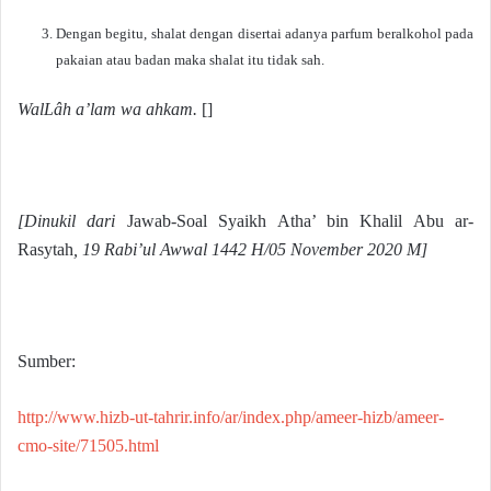
Dengan begitu, shalat dengan disertai adanya parfum beralkohol pada
pakaian atau badan maka shalat itu tidak sah.
WalLâh a’lam wa ahkam.
[]
[Dinukil dari
Jawab-Soal Syaikh Atha’ bin Khalil Abu ar-
Rasytah
, 19 Rabi’ul Awwal 1442 H/05 November 2020 M]
Sumber:
http://www.hizb-ut-tahrir.info/ar/index.php/ameer-hizb/ameer-
cmo-site/71505.html