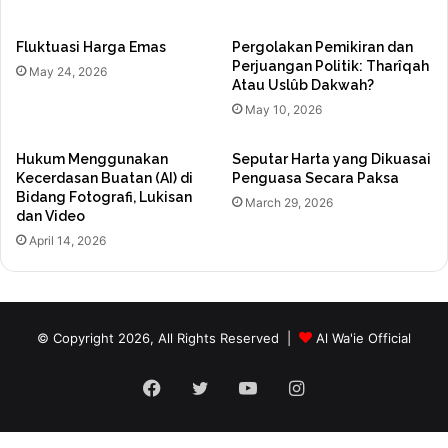
Fluktuasi Harga Emas
Pergolakan Pemikiran dan
Perjuangan Politik: Tharîqah
May 24, 2026
Atau Uslûb Dakwah?
May 10, 2026
Hukum Menggunakan
Seputar Harta yang Dikuasai
Kecerdasan Buatan (AI) di
Penguasa Secara Paksa
Bidang Fotografi, Lukisan
March 29, 2026
dan Video
April 14, 2026
© Copyright 2026, All Rights Reserved |
Al Wa'ie Official
Facebook
Twitter
YouTube
Instagram