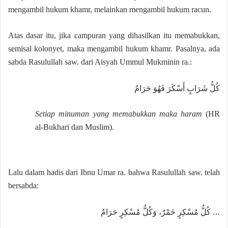
mengambil hukum khamr, melainkan mengambil hukum racun.
Atas dasar itu, jika campuran yang dihasilkan itu memabukkan,
semisal kolonyet, maka mengambil hukum khamr. Pasalnya, ada
sabda Rasulullah saw. dari Aisyah Ummul Mukminin ra.:
كُلُّ شَرَابٍ أَسْكَرَ فَهُوَ حَرَامٌ
Setiap minuman yang memabukkan maka haram
(HR
al-Bukhari dan Muslim).
Lalu dalam hadis dari Ibnu Umar ra. bahwa Rasulullah saw. telah
bersabda:
… كُلُّ مُسْكِرٍ خَمْرٌ، وَكُلُّ مُسْكِرٍ حَرَامٌ