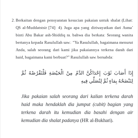
Berkaitan dengan pensyaratan kesucian pakaian untuk shalat (Lihat:
QS al-Muddatstsir [74]: 4). Juga apa yang diriwayatkan dari Asma’
binti Abu Bakar ash-Shiddiq ra. bahwa dia berkata: Seorang wanita
bertanya kepada Rasulullah saw.: “Ya Rasulullah, bagaimana menurut
Anda, salah seorang dari kami jika pakaiannya terkena darah dari
haid, bagaimana kami berbuat?” Rasulullah saw. bersabda:
إِذَا أَصَابَ ثَوْبَ إِحْدَاكُنَّ الدَّمُ مِنْ الْحَيْضَةِ فَلْتَقْرُصْهُ ثُمَّ
لِتَنْضَحْهُ بِمَاءٍ ثُمَّ لِتُصَلِّي فِيهِ
Jika pakaian salah seorang dari kalian terkena darah
haid maka hendaklah dia jumput (cubit) bagian yang
terkena darah itu kemudian dia basahi dengan air
kemudian dia shalat padanya
(HR al-Bukhari).