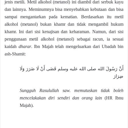
jenis metili. Metil alkohol (metanol) ini diambil dari serbuk kayu
dan lainnya. Meminumnya bisa menyebabkan kebutaan dan bisa
sampai mengantarkan pada kematian. Berdasarkan itu metil
alkohol (metanol) bukan khamr dan tidak mengambil hukum
khamr. Ini dari sisi kenajisan dan keharaman. Namun, dari sisi
penggunaan metil alkohol (metanol) sebagai racun, ia sesuai
kaidah
dharar
. Ibn Majah telah mengeluarkan dari Ubadah bin
ash-Shamit:
أَنَّ رَسُولَ الله صلى الله عليه وسلم قَضَى أَنْ لَا ضَرَرَ وَلَا
ضِرَارَ
Sungguh Rasulullah saw. memutuskan tidak boleh
mencelakakan diri sendiri dan orang lain
(HR Ibnu
Majah).