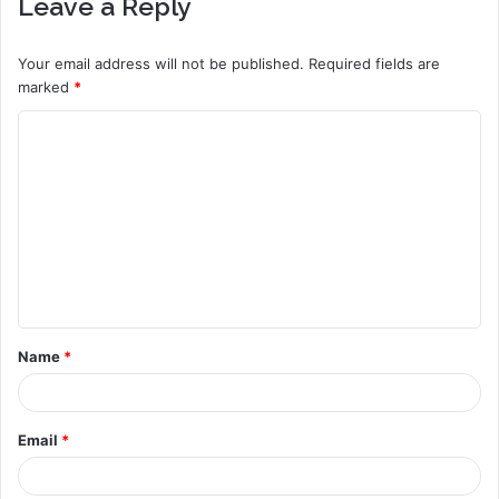
Leave a Reply
Your email address will not be published.
Required fields are
marked
*
C
o
m
m
e
n
t
Name
*
*
Email
*