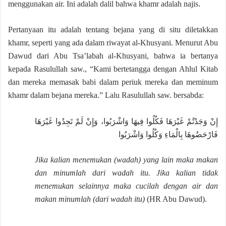
menggunakan air. Ini adalah dalil bahwa khamr adalah najis.
Pertanyaan itu adalah tentang bejana yang di situ diletakkan
khamr, seperti yang ada dalam riwayat al-Khusyani. Menurut Abu
Dawud dari Abu Tsa’labah al-Khusyani, bahwa ia bertanya
kepada Rasulullah saw., “Kami bertetangga dengan Ahlul Kitab
dan mereka memasak babi dalam periuk mereka dan meminum
khamr dalam bejana mereka.” Lalu Rasulullah saw. bersabda:
إِنْ وَجَدْتُمْ غَيْرَهَا فَكُلُوا فِيهَا وَاشْرَبُوا، وَإِنْ لَمْ تَجِدُوا غَيْرَهَا
فَارْحَضُوهَا بِالْمَاءِ وَكُلُوا وَاشْرَبُوا
Jika kalian menemukan (wadah) yang lain maka makan
dan minumlah dari wadah itu. Jika kalian tidak
menemukan selainnya maka cucilah dengan air dan
makan minumlah (dari wadah itu)
(HR Abu Dawud).