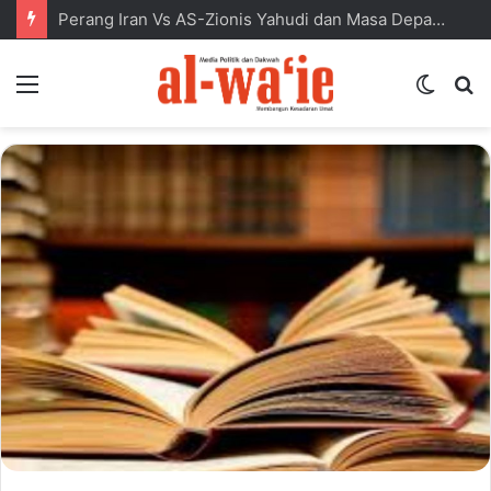
Perang Iran Vs AS-Zionis Yahudi dan Masa Depan Dunia Islam
Menu
Switc
S
skin
fo