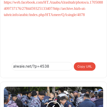
https://web.facebook.com/HT.AtaabuAlrashtah/photos/a.1705088
409737176/2784459325133407/http://archive.hizb-ut-
tahrir.info/arabic/index.php/HTAmeer/QAsingle/4078
Copy URL