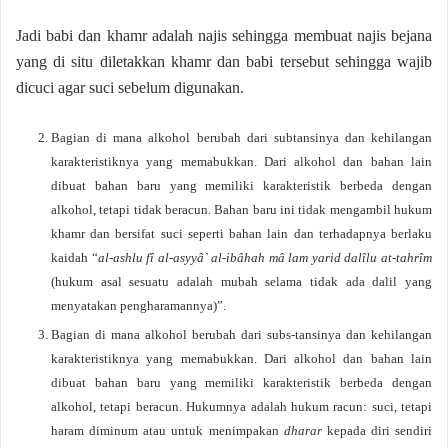
Jadi babi dan khamr adalah najis sehingga membuat najis bejana
yang di situ diletakkan khamr dan babi tersebut sehingga wajib
dicuci agar suci sebelum digunakan.
Bagian di mana alkohol berubah dari subtansinya dan kehilangan
karakteristiknya yang memabukkan. Dari alkohol dan bahan lain
dibuat bahan baru yang memiliki karakteristik berbeda dengan
alkohol, tetapi tidak beracun. Bahan baru ini tidak mengambil hukum
khamr dan bersifat suci seperti bahan lain dan terhadapnya berlaku
kaidah “
al-ashlu fî al-asyyâ` al-ibâhah mâ lam yarid dalîlu at-tahrîm
(hukum asal sesuatu adalah mubah selama tidak ada dalil yang
menyatakan pengharamannya)”.
Bagian di mana alkohol berubah dari subs-tansinya dan kehilangan
karakteristiknya yang memabukkan. Dari alkohol dan bahan lain
dibuat bahan baru yang memiliki karakteristik berbeda dengan
alkohol, tetapi beracun. Hukumnya adalah hukum racun: suci, tetapi
haram diminum atau untuk menimpakan
dharar
kepada diri sendiri