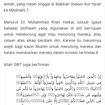
lemah, yang masih tinggal di Makkah (belum ikut hijrah
ke Madinah).7
Menurut Dr. Muhammad Khair Haikal,
usluub
(gaya
bahasa)
Istifhaam
yang digunakan di sini bertujuan
untuk mendorong agar mau menolong mereka, atau
celaan atas sikap berdiam diri. Karena itu hukumnya
wajib bagi kaum Muslim untuk menolong mereka dan
haram membiarkan mereka dalam kondisi tertindas.8
Allah SWT juga berfirman:
إِنَّ ٱلَّذِينَ ءَامَنُواْ وَهَاجَرُواْ وَجَٰهَدُواْ بِأَمۡوَٰلِهِمۡ وَأَنفُسِهِمۡ
فِي سَبِيلِ ٱللَّهِ وَٱلَّذِينَ ءَاوَواْ وَّنَصَرُوٓاْ أُوْلَٰٓئِكَ بَعۡضُهُمۡ
أَوۡلِيَآءُ بَعۡضٖۚ وَٱلَّذِينَ ءَامَنُواْ وَلَمۡ يُهَاجِرُواْ مَا لَكُم مِّن
وَلَٰيَتِهِم مِّن شَيۡءٍ حَتَّىٰ يُهَاجِرُواْۚ وَإِنِ ٱسۡتَنصَرُوكُمۡ
فِي ٱلدِّينِ فَعَلَيۡكُمُ ٱلنَّصۡرُ إِلَّا عَلَىٰ قَوۡمِۢ بَيۡنَكُمۡ