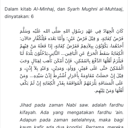
Dalam kitab
Al-Minhaj
, dan
Syarh
Mughni al-Muhtaaj
,
dinyatakan: 6
كَانَ الْجِهَادُ فِي عَهْدِ رَسُوْلِ اللهِ صَلَّى الله عَلَيْه وَسَلَّمَ
فَرْضُ كِفَايَةٍ، وَ قِيْلَ فَرْضُ عَيْنٍ؛ وَأَمَّا بَعْدَه فَلِلْكُفَّارِ حَالاَن:
أَحَدُهُمَا، يَكُوْنُوْنَ بِبِلاَدِهِمْ فَفَرْضُ كِفَايَةٍ، إِذَا فَعَلَهُ مَنْ فِيْهِمْ
الْكِفَايَةُ سَقَطَ الْحَرَجُ عَنِ الْبَاقِين… الثَّانِي،يَدْخُلُوْنَ بَلْدَةً لَنَا
فَيَلْزَمُ أَهْلُهَا الدَّفْعَ بِالمُمْكِنِ، فَإِنْ أَمْكَنَ تَأْهب لِقِتَالٍ وَجَبَ
الْمُمْكِنُ حَتَّى عَلَى فَقِيْرٍ، وَوَلَدٍ، وَمَدِيْنٍ، وَعَبْدٍ بِلاَ إِذْنٍ، وَ
قِيْلَ إِنْ حَصَلَتْ مُقَاوَمَةُ بِأَحْرَارٍ اُشْتُرِطَ إِذْنُ سَيِّدِهِ… وَمَنْ
عَلَى الْمَسَافَةِ يَلْزَمُهُمْ الْمُوَافَقَةَ بِقَدْرِ الْكِفَايَةِ إِنْ لَمْ يَكْفِ
أَهْلُهَا وَمَنْ يَلِيْهِم.
Jihad pada zaman Nabi saw. adalah fardhu
kifayah. Ada yang mengatakan fardhu ‘ain.
Adapun pada zaman setelahnya, maka bagi
kaum kafir ada dua kondisi. Pertama, mereka