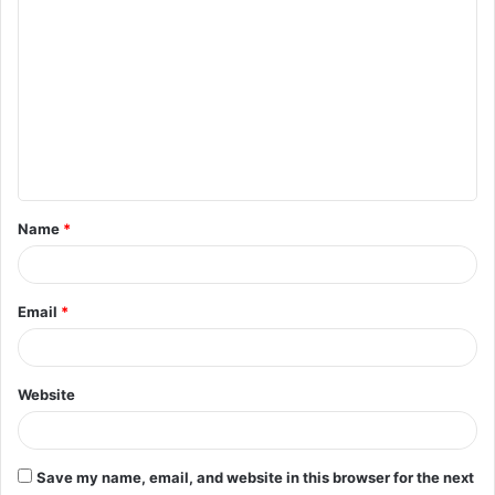
C
o
m
m
e
n
t
Name
*
*
Email
*
Website
Save my name, email, and website in this browser for the next