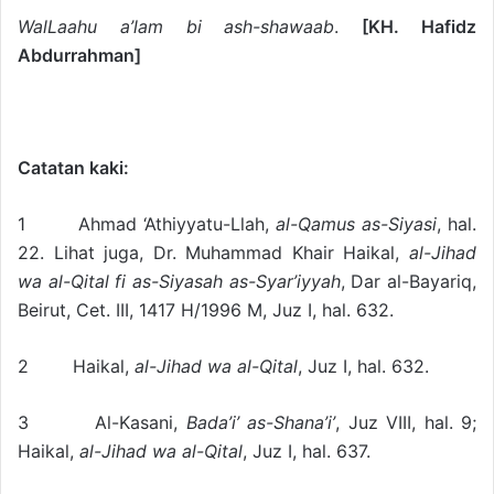
WalLaahu a’lam bi ash-shawaab
.
[KH. Hafidz
Abdurrahman]
Catatan kaki:
1 Ahmad ‘Athiyyatu-Llah,
al-Qamus as-Siyasi
, hal.
22. Lihat juga, Dr. Muhammad Khair Haikal,
al-Jihad
wa al-Qital fi as-Siyasah as-Syar’iyyah
, Dar al-Bayariq,
Beirut, Cet. III, 1417 H/1996 M, Juz I, hal. 632.
2 Haikal,
al-Jihad wa al-Qital
, Juz I, hal. 632.
3 Al-Kasani,
Bada’i’ as-Shana’i’
, Juz VIII, hal. 9;
Haikal,
al-Jihad wa al-Qital
, Juz I, hal. 637.