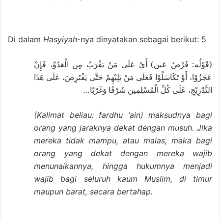
Di dalam
Hasyiyah
-nya dinyatakan sebagai berikut: 5
(قَوْلُه: فَرْضُ عَين) أَيْ عَلَى مَنْ يَقْرَبُ مِن الْعَدُوِّ، فَإِنْ
عَجَزُوْا، أَوْ تَكَاسَلُوْا فَعَلَى مَنْ يَلِيْهِمْ حَتَّى يَفْتَرِضَ، عَلَى هَذَا
التَّدْرِيْجِ، عَلَى كُلِّ الْمُسْلِمِين شَرْقًا وَغَرْبًا…
(Kalimat beliau: fardhu ‘ain) maksudnya bagi
orang yang jaraknya dekat dengan musuh. Jika
mereka tidak mampu, atau malas, maka bagi
orang yang dekat dengan mereka wajib
menunaikannya, hingga hukumnya menjadi
wajib bagi seluruh kaum Muslim, di timur
maupun barat, secara bertahap.