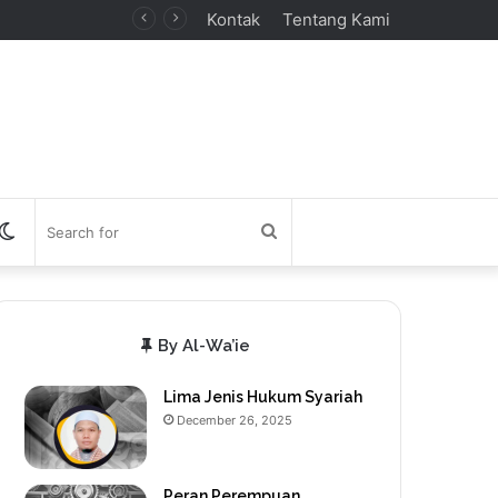
Kontak
Tentang Kami
debar
Switch
Search
skin
for
By Al-Wa’ie
Lima Jenis Hukum Syariah
December 26, 2025
Peran Perempuan