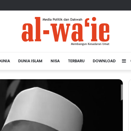
sa Depan Dunia Islam
DUNIA
DUNIA ISLAM
NISA
TERBARU
DOWNLOAD
Si