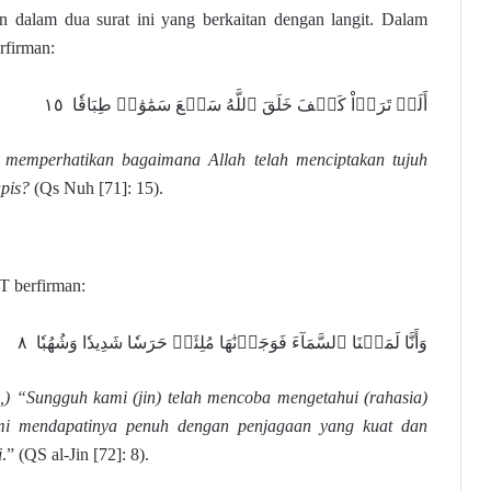
dalam dua surat ini yang berkaitan dengan langit. Dalam
rfirman:
أَلَمۡ تَرَوۡاْ كَيۡفَ خَلَقَ ٱللَّهُ سَبۡعَ سَمَٰوَٰتٖ طِبَاقٗا ١٥
n memperhatikan bagaimana Allah telah menciptakan tujuh
apis?
(Qs Nuh [71]: 15).
T berfirman:
وَأَنَّا لَمَسۡنَا ٱلسَّمَآءَ فَوَجَدۡنَٰهَا مُلِئَتۡ حَرَسٗا شَدِيدٗا وَشُهُبٗا ٨
gi,) “Sungguh kami (jin) telah mencoba mengetahui (rahasia)
ami mendapatinya penuh dengan penjagaan yang kuat dan
i
.” (QS al-Jin [72]: 8).