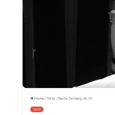
Home
/
Tafsir
/
Berita Tentang Jin (1)
Tafsir