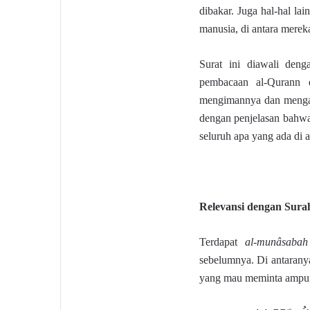
dibakar. Juga hal-hal l
manusia, di antara mere
Surat ini diawali den
pembacaan al-Qurann 
mengimannya dan mengaja
dengan penjelasan bahwa
seluruh apa yang ada di al
Releva
n
si dengan Sur
Terdapat
al-munâsaba
sebelumnya. Di antaranya
yang mau meminta ampun