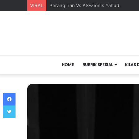
VIRAL
Perang Iran Vs AS-Zionis Yahudi dan Ma
HOME
RUBRIK SPESIAL
KILAS 
Facebook
Twitter