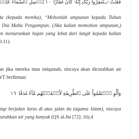
فَقُلۡتُ ٱسۡتَغۡفِرُواْ رَبَّكُمۡ إِنَّهُۥ كَانَ غَفَّارٗا ١٠ يُرۡسِلِ ٱلسَّمَآءَ عَلَيۡكُم مِّدۡرَارٗا ١١
ata (kepada mereka), “Mohonlah ampunan kepada Tuhan
h Dia Maha Pengampun. (Jika kalian memohon ampunan,)
n menurunkan hujan yang lebat dari langit kepada kalian
0-11).
an jika mereka mau istiqamah, niscaya akan dicurahkan air
WT berfirman:
وَأَلَّوِ ٱسۡتَقَٰمُواْ عَلَى ٱلطَّرِيقَةِ لَأَسۡقَيۡنَٰهُم مَّآءً غَدَقٗا ١٦
tap berjalan lurus di atas jalan itu (agama Islam), niscaya
urahkan air yang banyak
(QS al-Jin [72]: 16).4