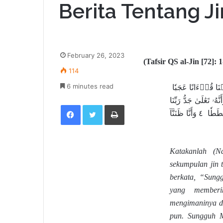
Berita Tentang Jin
February 26, 2023
(Tafsir QS al-Jin [72]: 1
114
ۡنَا قُرۡءَانًا عَجَبٗا
6 minutes read
ِلَى ٱلرُّشۡدِ فَ‍َٔامَنَّا بِهِۦۖ وَلَن نُّشۡرِكَ بِرَبِّنَآ أَحَدٗا ٢ وَأَنَّهُۥ تَعَٰلَىٰ جَدُّ رَبِّنَا
Facebook
Twitter
Print
مَا ٱتَّخَذَ صَٰحِبَةٗ وَلَا وَلَدٗا ٣ وَأَنَّهُۥ كَانَ يَقُولُ سَفِيهُنَا عَلَى ٱللَّهِ شَطَطٗا ٤ وَأَنَّا ظَنَنَّآ
Katakanlah (
sekumpulan jin 
berkata, “Sung
yang memberi
mengimaninya d
pun. Sungguh M