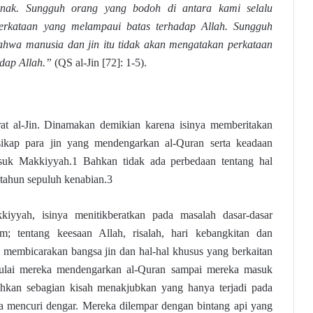
anak. Sungguh orang yang bodoh di antara kami selalu
rkataan yang melampaui batas terhadap Allah. Sungguh
hwa manusia dan jin itu tidak akan mengatakan perkataan
adap Allah.”
(QS al-Jin [72]: 1-5).
rat al-Jin. Dinamakan demikian karena isinya memberitakan
sikap para jin yang mendengarkan al-Quran serta keadaan
asuk Makkiyyah.1 Bahkan tidak ada perbedaan tentang hal
a tahun sepuluh kenabian.3
iyyah, isinya menitikberatkan pada masalah dasar-dasar
; tentang keesaan Allah, risalah, hari kebangkitan dan
ni membicarakan bangsa jin dan hal-hal khusus yang berkaitan
ulai mereka mendengarkan al-Quran sampai mereka masuk
sahkan sebagian kisah menakjubkan yang hanya terjadi pada
a mencuri dengar. Mereka dilempar dengan bintang api yang